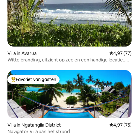
Villa in Avarua
Gemiddelde be
4,97 (77)
Witte branding, uitzicht op zee en een handige locatie.....
Favoriet van gasten
Topfavoriet van gasten
Villa in Ngatangiia District
Gemiddelde be
4,97 (75)
Navigator Villa aan het strand