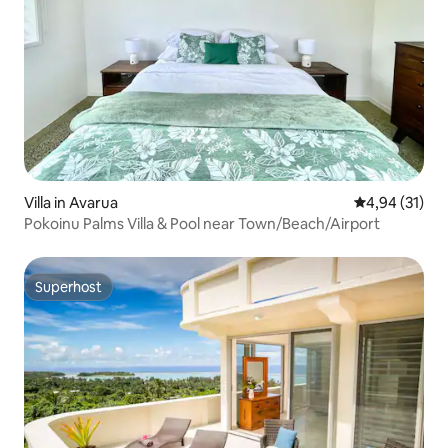
Villa in Avarua
Gemiddelde be
4,94 (31)
Pokoinu Palms Villa & Pool near Town/Beach/Airport
Superhost
Superhost