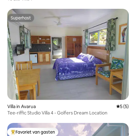
Superhost
Superhost
Villa in Avarua
Gemiddeld
5 (5)
Tee-riffic Studio Villa 4 - Golfers Dream Location
Favoriet van gasten
Topfavoriet van gasten