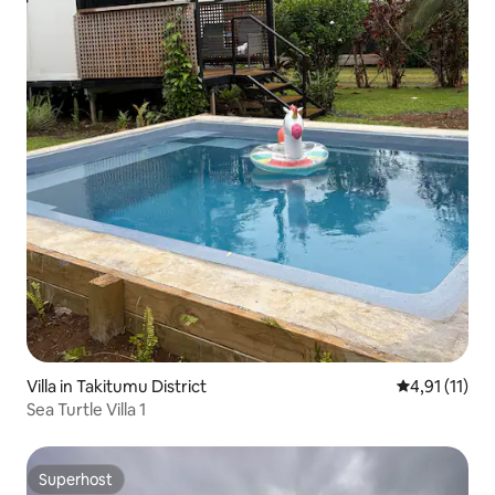
Villa in Takitumu District
Gemiddelde b
4,91 (11)
Sea Turtle Villa 1
Superhost
Superhost