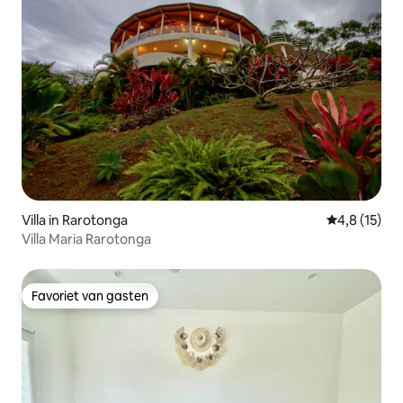
Villa in Rarotonga
Gemiddelde 
4,8 (15)
Villa Maria Rarotonga
Favoriet van gasten
Favoriet van gasten