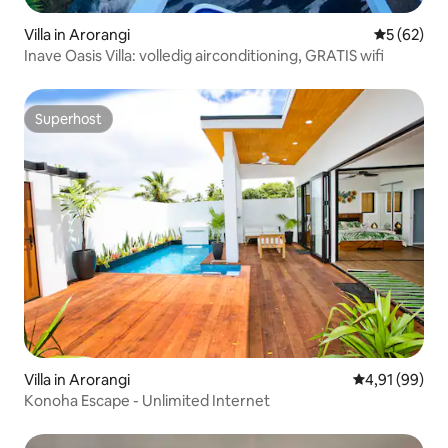
Villa in Arorangi
Gemiddelde
5 (62)
Inave Oasis Villa: volledig airconditioning, GRATIS wifi
Superhost
Superhost
Villa in Arorangi
Gemiddelde be
4,91 (99)
Konoha Escape - Unlimited Internet