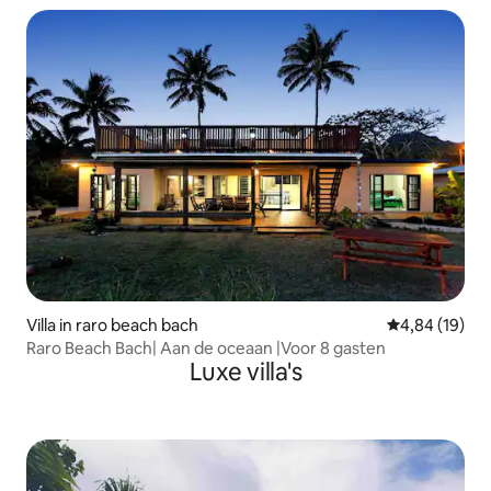
Villa in raro beach bach
Gemiddelde be
4,84 (19)
Raro Beach Bach| Aan de oceaan |Voor 8 gasten
Luxe villa's