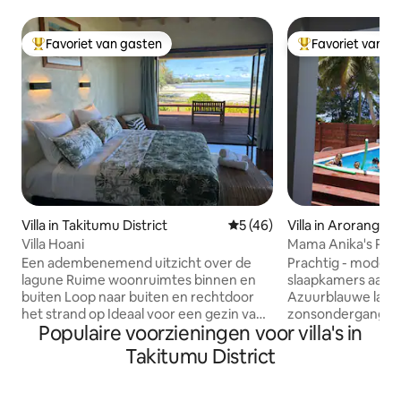
Favoriet van gasten
Favoriet van g
Topfavoriet van gasten
Topfavoriet van 
Villa in Takitumu District
Gemiddelde beoordeling van
5 (46)
Villa in Arorangi
Villa Hoani
Mama Anika's Parad
Een adembenemend uitzicht over de
Prachtig - moderne
lagune Ruime woonruimtes binnen en
slaapkamers aan d
buiten Loop naar buiten en rechtdoor
Azuurblauwe lagu
het strand op Ideaal voor een gezin van
zonsondergangzij
Populaire voorzieningen voor villa's in
vijf of zes of maximaal drie koppels De
Rarotonga. Gelegen
meeste voorzieningen, waaronder
op loopafstand va
Takitumu District
onbeperkt internet Airco en
resort en 24-uurs
plafondventilatoren in de slaapkamers
wigmores. Uitzich
Spectaculaire hoofdslaapkamer met
de achterkant en e