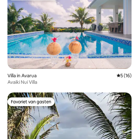
Villa in Avarua
Gemiddelde
5 (16)
Avaiki Nui Villa
Favoriet van gasten
Favoriet van gasten