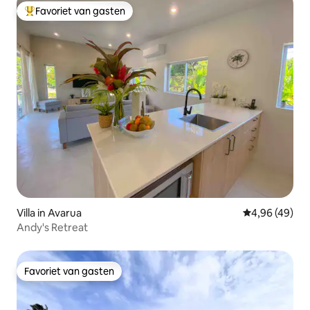
Favoriet van gasten
Topfavoriet van gasten
Villa in Avarua
Gemiddelde be
4,96 (49)
Andy's Retreat
Favoriet van gasten
Favoriet van gasten