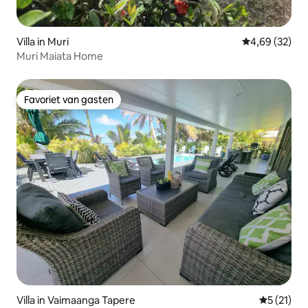
Villa in Muri
Gemiddelde be
4,69 (32)
Muri Maiata Home
Favoriet van gasten
Favoriet van gasten
Villa in Vaimaanga Tapere
Gemiddeld
5 (21)