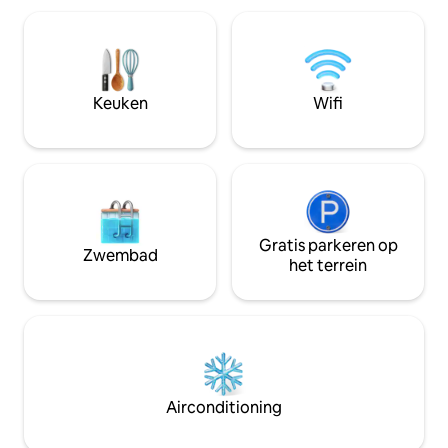
grote ensuite. De tweede slaapkamer
op de lagune vanaf
kan worden ingericht als een kingsize
Extra 's: Zwembad Super kingsize
bed of worden opgesplitst in twee
bedden in elke ka
eenpersoonsbedden. Villa Hoani is de
splittable) Airco in
perfecte plek om echt te ontspannen en
slaapkamers/venti
Keuken
Wifi
tot rust te komen met je vrienden en
55 inch Ultra HD 
familie op een prachtige locatie op
Netflix dvd-speler
Rarotonga.
Gratis parkeren op
Zwembad
het terrein
Airconditioning