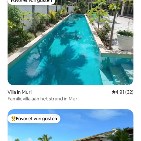
Favoriet van gasten
Favoriet van gasten
Villa in Muri
Gemiddelde be
4,91 (32)
Familievilla aan het strand in Muri
Favoriet van gasten
Topfavoriet van gasten