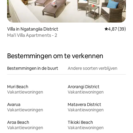
Villa in Ngatangiia District
Gemiddelde be
4,87 (39)
Mai'i Villa Apartments - 2
Bestemmingen om te verkennen
Bestemmingen in de buurt
Andere soorten verblijven
Muri Beach
Arorangi District
Vakantiewoningen
Vakantiewoningen
Avarua
Matavera District
Vakantiewoningen
Vakantiewoningen
Aroa Beach
Tikioki Beach
Vakantiewoningen
Vakantiewoningen