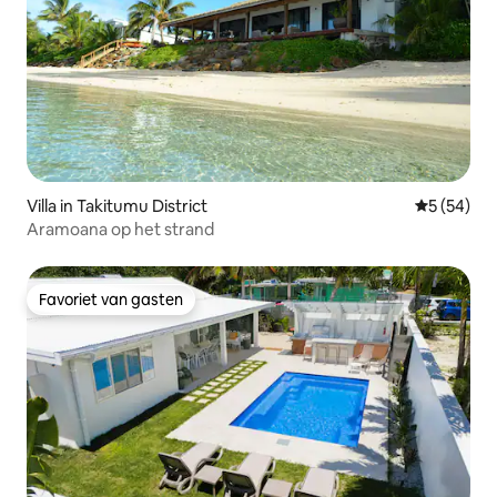
Villa in Takitumu District
Gemiddelde
5 (54)
Aramoana op het strand
Favoriet van gasten
Favoriet van gasten