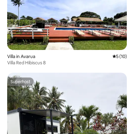
Villa in Avarua
Gemiddelde
5 (10)
Villa Red Hibiscus 8
Superhost
Superhost