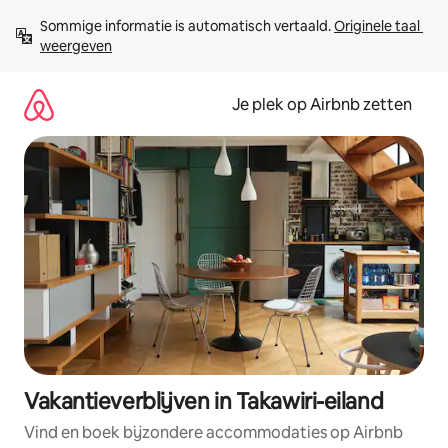
Ga
Sommige informatie is automatisch vertaald. 
Originele taal 
direct
weergeven
naar
inhoud
Je plek op Airbnb zetten
Vakantieverblijven in Takawiri-eiland
Vind en boek bijzondere accommodaties op Airbnb