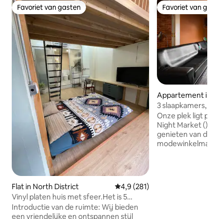
Favoriet van gasten
Favoriet van gas
Favoriet van gasten
Favoriet van gas
Appartement in
3 slaapkamers, 2 
badkamers, 1 keuk
Onze plek ligt pal
Street naast een 
Night Market (), 
(Yimin Business Di
genieten van de p
Department Store,
modewinkelmarkt
stuur een privébe
verscheidenheid aa
kamer boekt
snacks We hebben
bedden, zowel de
kamer hebben uitz
Flat in North District
Gemiddelde beoordeling van 4,
4,9 (281)
balkon, we verhur
Vinyl platen huis met sfeer.Het is 5
vrienden voor 1 da
minuten lopen van het warenhuis
Introductie van de ruimte: Wij bieden
ons appartement 
Zhongyou en er zijn allerlei restaurants
een vriendelijke en ontspannen stijl
kamers 2 badkame