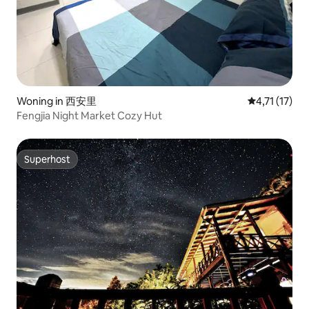
Woning in 西安里
Gemiddelde b
4,71 (17)
Fengjia Night Market Cozy Hut
Superhost
Superhost