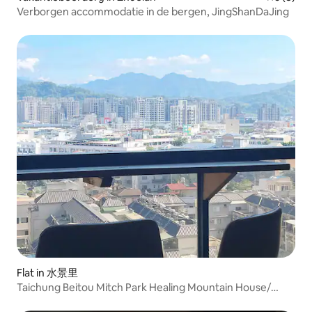
Verborgen accommodatie in de bergen, JingShanDaJing
Flat in 水景里
Taichung Beitou Mitch Park Healing Mountain House/
Rustig/ Warm | Zelf inchecken, welkom pakket