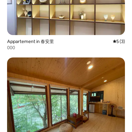
Appartement in 春安里
Gemiddeld
5 (3)
000