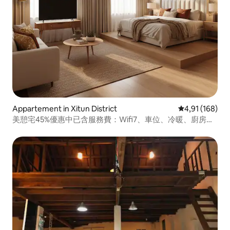
tevoren te informeren) Bedankt
Appartement in Xitun District
Gemiddelde beo
4,91 (168)
美憩宅45%優惠中已含服務費：Wifi7、車位、冷暖、廚房、
臥房、客廳、浴室、衣櫃化妝間、陽台洗烘機