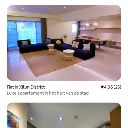
waardevolle koppelaccommodatie
Flat in Xitun District
Gemiddelde be
4,96 (25)
Luxe appartement in het hart van de stad