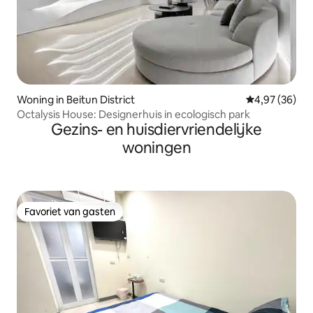
Woning in Beitun District
Gemiddelde be
4,97 (36)
Octalysis House: Designerhuis in ecologisch park
Gezins- en huisdiervriendelijke
woningen
Favoriet van gasten
Favoriet van gasten