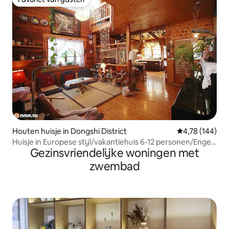
Favoriet van gasten
Houten huisje in Dongshi District
Gemiddelde beo
4,78 (144)
Huisje in Europese stijl/vakantiehuis 6-12 personen/Engels
Gezinsvriendelijke woningen met
is ok
zwembad