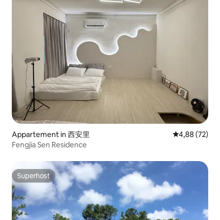
Appartement in 西安里
Gemiddelde be
4,88 (72)
Fengjia Sen Residence
Superhost
Superhost