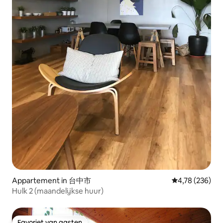
Appartement in 台中市
Gemiddelde beo
4,78 (236)
Hulk 2 (maandelijkse huur)
Favoriet van gasten