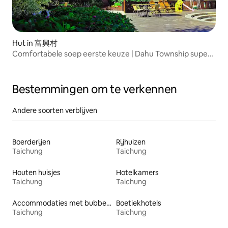
Hut in 富興村
Comfortabele soep eerste keuze | Dahu Township super
waardevolle ouder-kind accommodatie
Bestemmingen om te verkennen
Andere soorten verblijven
Boerderijen
Rijhuizen
Taichung
Taichung
Houten huisjes
Hotelkamers
Taichung
Taichung
Accommodaties met bubbelbad
Boetiekhotels
Taichung
Taichung