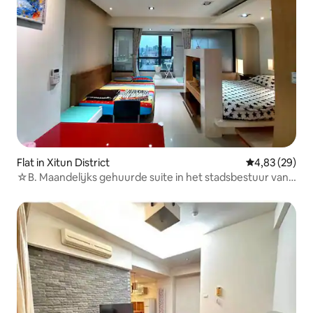
Flat in Xitun District
Gemiddelde be
4,83 (29)
☆B. Maandelijks gehuurde suite in het stadsbestuur van
de metro☆, hotelachtig uitzicht,☆ hoog gebouw, groot
balkon☆,☆ geschikt voor gezinnen, binnen
parkeerplaats,☆ dicht bij de opera, Shin Kong, Universal,
Carrefour