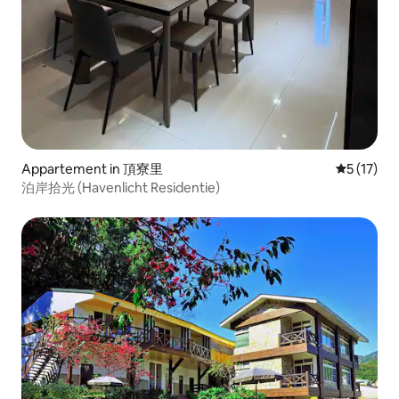
Appartement in 頂寮里
Gemiddeld
5 (17)
泊岸拾光 (Havenlicht Residentie)