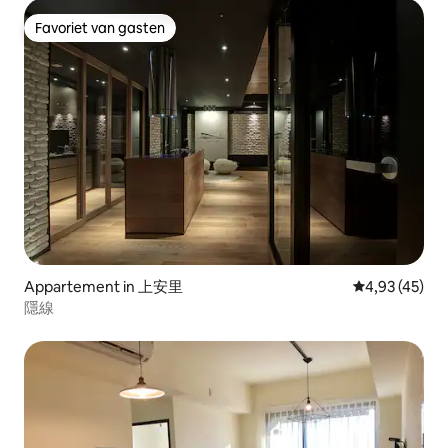
Favoriet van gasten
Favoriet van gasten
Appartement in 上安里
Gemiddelde be
4,93 (45)
隱線