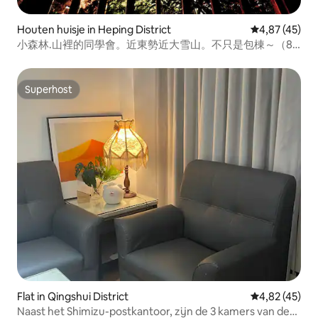
Houten huisje in Heping District
Gemiddelde be
4,87 (45)
小森林.山裡的同學會。近東勢近大雪山。不只是包棟～（8
月放假囉！9月見）
Superhost
Superhost
Flat in Qingshui District
Gemiddelde be
4,82 (45)
Naast het Shimizu-postkantoor, zijn de 3 kamers van de