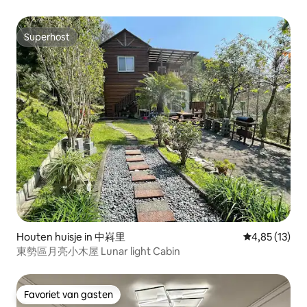
nieuwe inrichting allemaal extra grote
tweepersoonsbedden, zodat u kunt genieten van de
zonovergoten woning (trapappartement)
Superhost
Superhost
Houten huisje in 中嵙里
Gemiddelde be
4,85 (13)
東勢區月亮小木屋 Lunar light Cabin
Favoriet van gasten
Favoriet van gasten