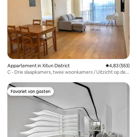
Appartement in Xitun District
Gemiddelde beo
4,83 (553)
C - Drie slaapkamers, twee woonkamers / Uitzicht op de
nacht / Parkeerplaats op de begane grond
Favoriet van gasten
Favoriet van gasten