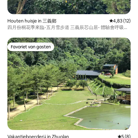
Houten huisje in 三義鄉
Gemiddelde be
4,83 (12)
四月份桐花季來臨-五月雪步道 三義辰芯山居- 體驗會呼吸的
房子-自然紅屋-辰芯山居-
Favoriet van gasten
Favoriet van gasten
Vakantieboerderij in Zhuolan
Gemiddeld
5 (8)