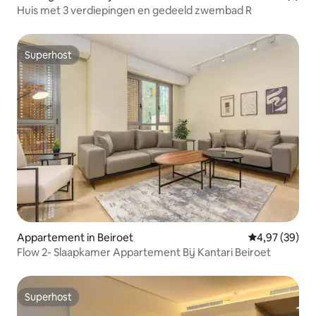
Huis met 3 verdiepingen en gedeeld zwembad R
Superhost
Superhost
Appartement in Beiroet
Gemiddelde be
4,97 (39)
Flow 2- Slaapkamer Appartement Bij Kantari Beiroet
Superhost
Superhost