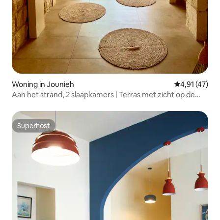
Woning in Jounieh
Gemiddelde b
4,91 (47)
Aan het strand, 2 slaapkamers | Terras met zicht op de
zonsondergang en bubbelbad
Superhost
Superhost