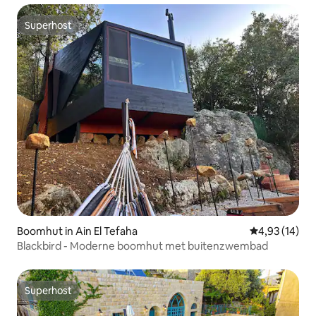
Superhost
Superhost
Boomhut in Ain El Tefaha
Gemiddelde be
4,93 (14)
Blackbird - Moderne boomhut met buitenzwembad
Superhost
Superhost