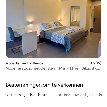
Appartement in Beiroet
Gemiddeld
5 (12)
Moderne studio met diensten in Mar Mikhael | Uitzicht op
de stad
Bestemmingen om te verkennen
Bestemmingen in de buurt
Beste bezienswaardigheden in de