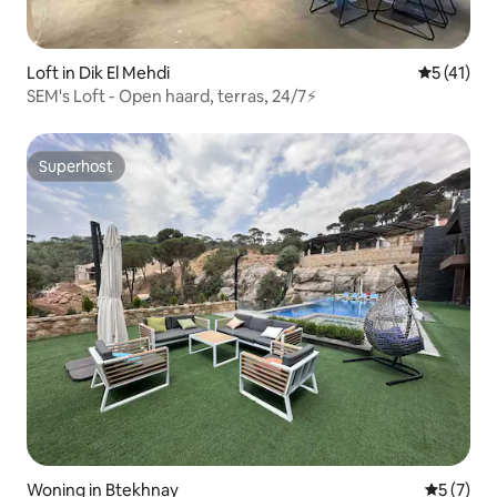
Loft in Dik El Mehdi
Gemiddeld
5 (41)
SEM's Loft - Open haard, terras, 24/7⚡️
Superhost
Superhost
Woning in Btekhnay
Gemiddeld
5 (7)