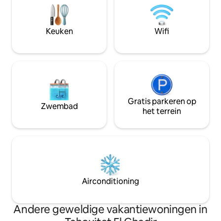
Gemakkelijke toegang tot de snelweg. 5
de stad. • Toplocatie • Ruime indeling •
minuten rijden naar Badaro. 8 minuten
designmeubilair • Hoogwaardige
naar de kuststadion waar je een
afwerkingen • Grote eigen patio •
Keuken
Wifi
wandeling langs de zee kunt maken.
Natuurlijk licht
Gratis parkeren op
Zwembad
het terrein
Airconditioning
Andere geweldige vakantiewoningen in