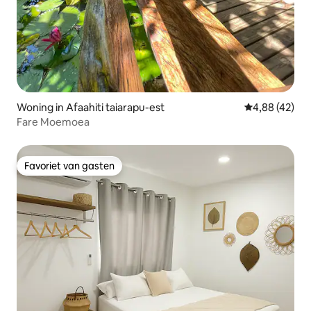
Woning in Afaahiti taiarapu-est
Gemiddelde be
4,88 (42)
Fare Moemoea
Favoriet van gasten
Favoriet van gasten