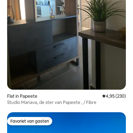
Flat in Papeete
Gemiddelde beo
4,95 (230)
Studio Manava, de ster van Papeete , / Fibre
Favoriet van gasten
Favoriet van gasten