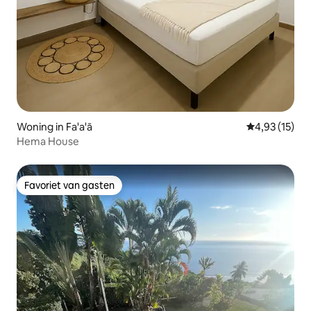
Woning in Fa'a'ā
Gemiddelde be
4,93 (15)
Hema House
Favoriet van gasten
Favoriet van gasten