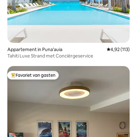
Appartement in Puna'auia
Gemiddelde be
4,92 (113)
Tahiti Luxe Strand met Conciërgeservice
Favoriet van gasten
Topfavoriet van gasten