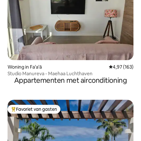
Woning in Fa'a'ā
Gemiddelde beo
4,97 (163)
Studio Manureva - Maehaa Luchthaven
Appartementen met airconditioning
Favoriet van gasten
Topfavoriet van gasten