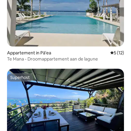
Appartement in Pā'ea
Gemiddeld
5 (12)
Te Mana - Droomappartement aan de lagune
Superhost
Superhost