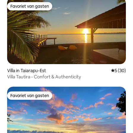
Favoriet van gasten
Favoriet van gasten
Villa in Taiarapu-Est
Gemiddelde
5 (30)
Villa Tautira - Confort & Authenticity
Favoriet van gasten
Favoriet van gasten