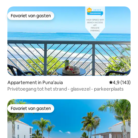
Favoriet van gasten
Favoriet van gasten
Appartement in Puna'auia
Gemiddelde be
4,9 (143)
Privétoegang tot het strand - glasvezel - parkeerplaats
Favoriet van gasten
Favoriet van gasten