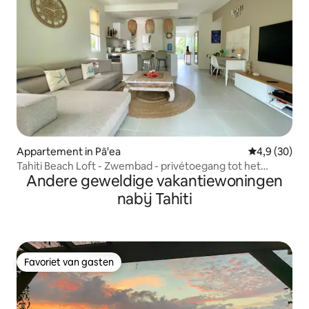
Appartement in Pā'ea
Gemiddelde b
4,9 (30)
Tahiti Beach Loft - Zwembad - privétoegang tot het
Andere geweldige vakantiewoningen
strand
nabij Tahiti
Favoriet van gasten
Favoriet van gasten