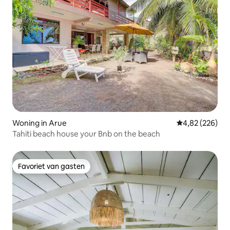
Woning in Arue
Gemiddelde beo
4,82 (226)
Tahiti beach house your Bnb on the beach
Favoriet van gasten
Favoriet van gasten