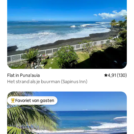
Flat in Puna'auia
Gemiddelde beo
4,91 (130)
Het strand als je buurman (Sapinus Inn)
Favoriet van gasten
Topfavoriet van gasten