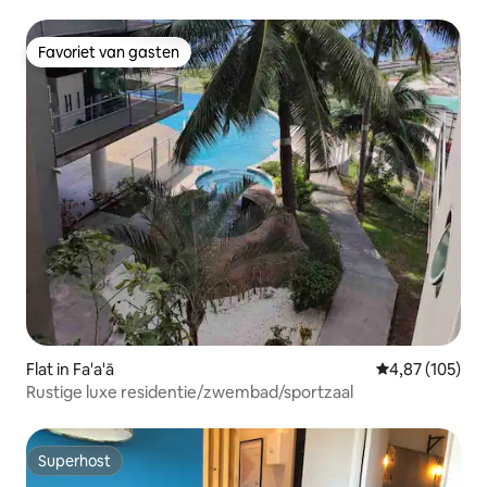
Favoriet van gasten
Favoriet van gasten
Flat in Fa'a'ā
Gemiddelde beo
4,87 (105)
Rustige luxe residentie/zwembad/sportzaal
Superhost
Superhost