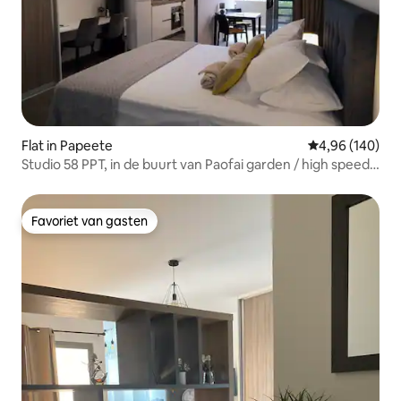
Flat in Papeete
Gemiddelde beo
4,96 (140)
Studio 58 PPT, in de buurt van Paofai garden / high speed
net
Favoriet van gasten
Favoriet van gasten