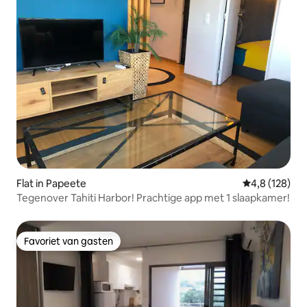
Flat in Papeete
Gemiddelde be
4,8 (128)
Tegenover Tahiti Harbor! Prachtige app met 1 slaapkamer!
Favoriet van gasten
Favoriet van gasten