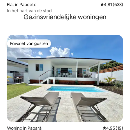
Flat in Papeete
Gemiddelde beo
4,81 (633)
In het hart van de stad
Gezinsvriendelijke woningen
Favoriet van gasten
Favoriet van gasten
Woning in Paparā
Gemiddelde be
4,95 (19)