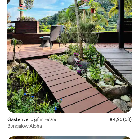
Gastenverblijf in Fa'a'ā
Gemiddelde be
4,95 (58)
Bungalow Aloha