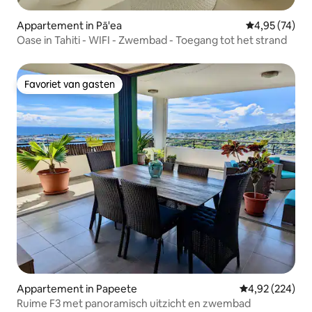
Appartement in Pā'ea
Gemiddelde be
4,95 (74)
Oase in Tahiti - WIFI - Zwembad - Toegang tot het strand
Favoriet van gasten
Favoriet van gasten
Appartement in Papeete
Gemiddelde beo
4,92 (224)
Ruime F3 met panoramisch uitzicht en zwembad