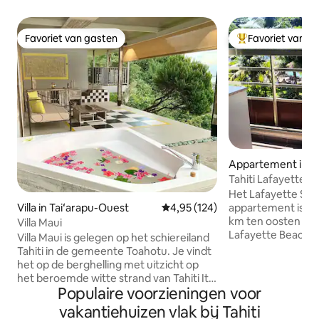
Favoriet van gasten
Favoriet van g
Favoriet van gasten
Topfavoriet van 
Appartement in A
Tahiti Lafayette 
Het Lafayette Sun
Villa in Taiʻarapu-Ouest
Gemiddelde beoordeling van 4,9
4,95 (124)
appartement is ge
km ten oosten van
Villa Maui
Lafayette Beach r
Villa Maui is gelegen op het schiereiland
grote slaapkamer 
Tahiti in de gemeente Toahotu. Je vindt
badkamer 2 wastaf
het op de berghelling met uitzicht op
inloopdouche en e
het beroemde witte strand van Tahiti Iti,
kabeltelevisieloung
Populaire voorzieningen voor
'La plage de Maui' genaamd. Villa Maui
volledig uitgerust
biedt een adembenemend uitzicht op
vakantiehuizen vlak bij Tahiti
tot 4 personen, is
de oceaan en in het bijzonder op de