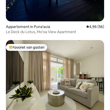
Appartement in Puna'auia
Gemiddelde be
4,96 (56)
Le Deck du Lotus, Mo'oa View Apartment
Favoriet van gasten
Topfavoriet van gasten