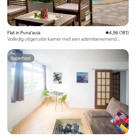
Flat in Puna'auia
Gemiddelde beo
4,96 (181)
Volledig uitgeruste kamer met een adembenemend
uitzicht!
Superhost
Superhost