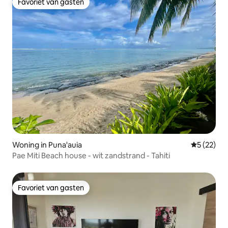
Favoriet van gasten
Favoriet van gasten
Woning in Puna'auia
Gemiddelde
5 (22)
Pae Miti Beach house - wit zandstrand - Tahiti
Favoriet van gasten
Favoriet van gasten