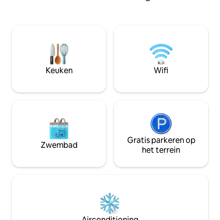
uitzicht op het z
surfspot Vairao, Te ava rahi, ook wel Big
Gastentoilet. Kast
pass genoemd. De levensstijl en de
zwembad, jacuzzi,
atypische charme ervan zullen je even
gratis, gratis par
mee kunnen nemen. De privétoegang
genummerd buite
tot het strand op Maui is speciaal voor
jou. De beste plek om walvissen te
kijken tijdens het seizoen🤙🏼
Keuken
Wifi
Gratis parkeren op
Zwembad
het terrein
Airconditioning