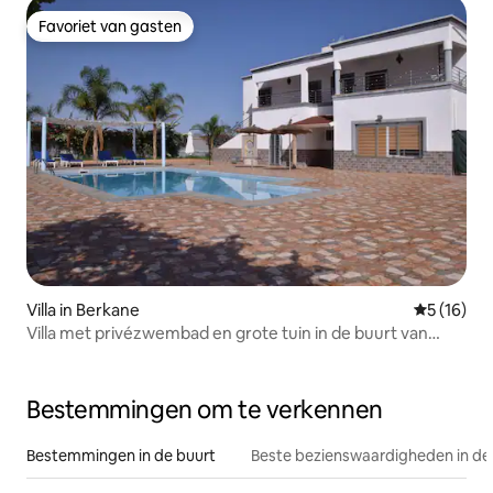
Favoriet van gasten
Favoriet van gasten
Villa in Berkane
Gemiddelde
5 (16)
Villa met privézwembad en grote tuin in de buurt van
Saidia
Bestemmingen om te verkennen
Bestemmingen in de buurt
Beste bezienswaardigheden in de