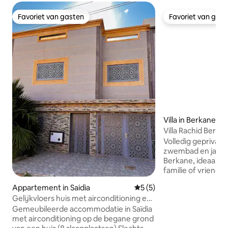
Favoriet van gasten
Favoriet van gas
Favoriet van gasten
Favoriet van gas
Villa in Berkane
Villa Rachid Berk
buren.
Volledig geprivatis
zwembad en jacuzz
Berkane, ideaal v
familie of vrienden. Grote villa van m
dan 200 m² helemaa
Appartement in Saidia
Gemiddelde beoordeling va
5 (5)
rustige en natuur
Gelijkvloers huis met airconditioning en
Modern comfort, ai
terras
Gemeubileerde accommodatie in Saïdia
glasvezel en veel 
met airconditioning op de begane grond
voorzieningen. Dicht bij Saïdia, Nador en