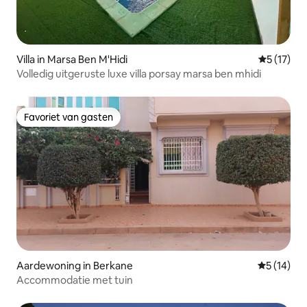
Villa in Marsa Ben M'Hidi
Gemiddeld
5 (17)
Volledig uitgeruste luxe villa porsay marsa ben mhidi
Favoriet van gasten
Favoriet van gasten
Aardewoning in Berkane
Gemiddelde
5 (14)
Accommodatie met tuin