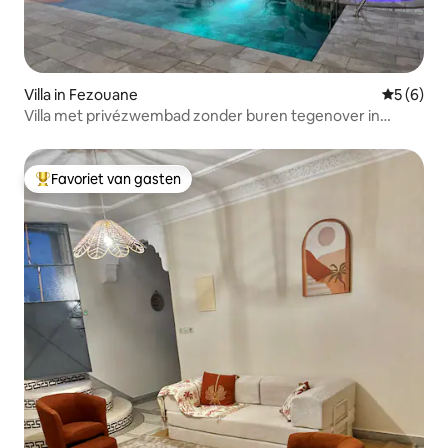
Villa in Fezouane
Gemiddeld
5 (6)
Villa met privézwembad zonder buren tegenover in
Berkane
Favoriet van gasten
Topfavoriet van gasten