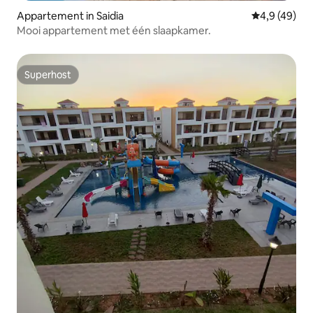
Appartement in Saidia
Gemiddelde b
4,9 (49)
Mooi appartement met één slaapkamer.
Superhost
Superhost