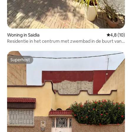
Woning in Saidia
Gemiddelde b
4,8 (10)
Residentie in het centrum met zwembad in de buurt van
het strand
Superhost
Superhost