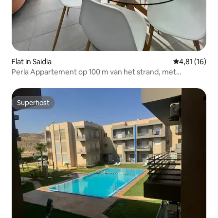
Flat in Saidia
Gemiddelde b
4,81 (16)
Perla Appartement op 100 m van het strand, met
zwembad, terras en wifi
Superhost
Superhost