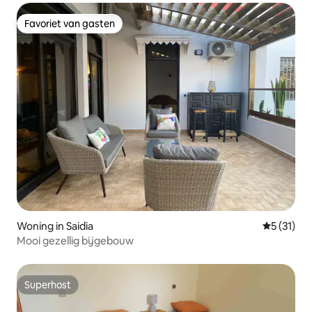
Favoriet van gasten
Favoriet van gasten
Woning in Saidia
Gemiddeld
5 (31)
Mooi gezellig bijgebouw
Superhost
Superhost