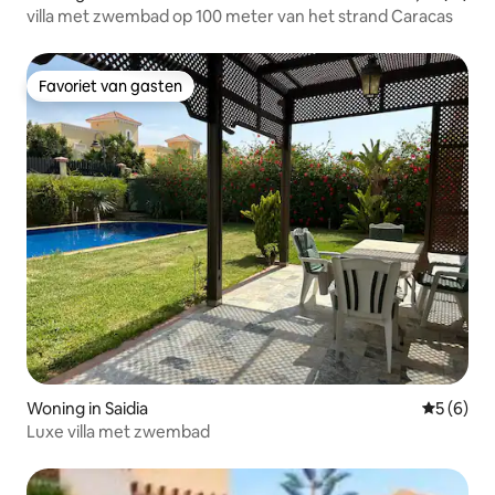
villa met zwembad op 100 meter van het strand Caracas
Favoriet van gasten
Favoriet van gasten
Woning in Saidia
Gemiddeld
5 (6)
Luxe villa met zwembad