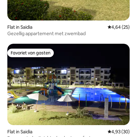
Flat in Saidia
Gemiddelde be
4,64 (25)
Gezellig appartement met zwembad
Favoriet van gasten
Favoriet van gasten
Flat in Saidia
Gemiddelde be
4,93 (30)