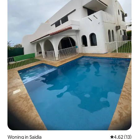
Woning in Saidia
Gemiddelde be
4,62 (13)