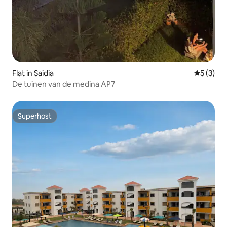
Flat in Saidia
Gemiddeld
5 (3)
De tuinen van de medina AP7
Superhost
Superhost