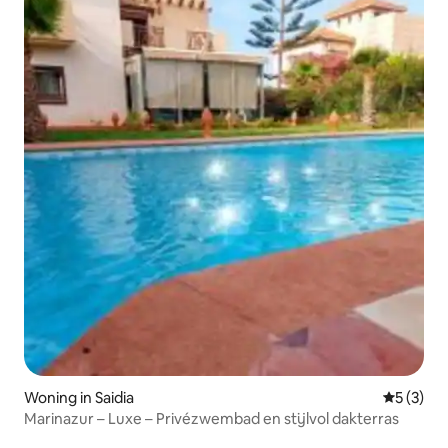
Woning in Saidia
Gemiddeld
5 (3)
Marinazur – Luxe – Privézwembad en stijlvol dakterras