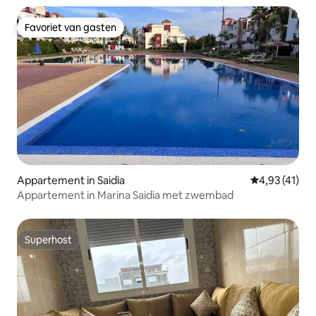
Favoriet van gasten
Favoriet van gasten
Appartement in Saidia
Gemiddelde b
4,93 (41)
Appartement in Marina Saidia met zwembad
Superhost
Superhost