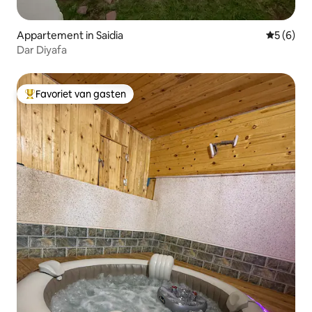
Appartement in Saidia
Gemiddeld
5 (6)
Dar Diyafa
Favoriet van gasten
Topfavoriet van gasten