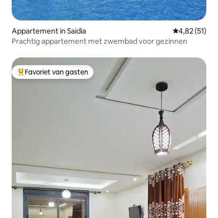
Appartement in Saidia
Gemiddelde be
4,82 (51)
Prachtig appartement met zwembad voor gezinnen
Favoriet van gasten
Topfavoriet van gasten