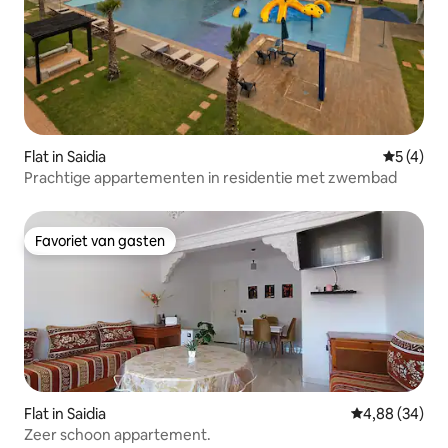
Flat in Saidia
Gemiddeld
5 (4)
Prachtige appartementen in residentie met zwembad
Favoriet van gasten
Favoriet van gasten
Flat in Saidia
Gemiddelde be
4,88 (34)
Zeer schoon appartement.