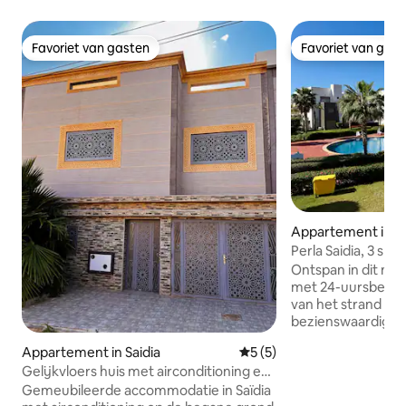
Favoriet van gasten
Favoriet van gas
Favoriet van gasten
Favoriet van gas
Appartement in Sa
Perla Saidia, 3 sla
snelle wifi
Ontspan in dit m
met 24-uursbeveil
van het strand en d
bezienswaardighe
slaapkamers, 2 ba
Appartement in Saidia
Gemiddelde beoordeling va
5 (5)
woonkamer met Sm
Gelijkvloers huis met airconditioning en
volledig uitgerust
terras
Gemeubileerde accommodatie in Saïdia
een eigen balkon m