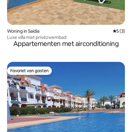
Woning in Saidia
Gemiddeld
5 (3)
Luxe villa met privézwembad
Appartementen met airconditioning
Favoriet van gasten
Favoriet van gasten