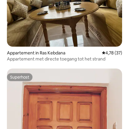
Appartement in Ras Kebdana
Gemiddelde be
4,78 (37)
Appartement met directe toegang tot het strand
Superhost
Superhost