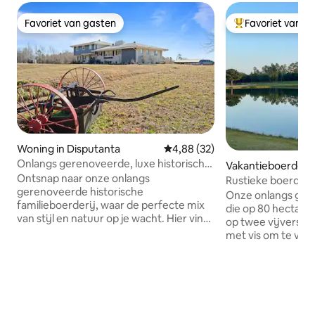
Favoriet van gasten
Favoriet van g
Favoriet van gasten
Topfavoriet van 
Woning in Disputanta
Gemiddelde beoordeling van 4,
4,88 (32)
Onlangs gerenoveerde, luxe historische
Vakantieboerderij 
boerderij
Ontsnap naar onze onlangs
Rustieke boerderi
gerenoveerde historische
Onze onlangs ger
familieboerderij, waar de perfecte mix
die op 80 hectare l
van stijl en natuur op je wacht. Hier vind
op twee vijvers die
je een uitnodigende oase omringd door
met vis om te vissen. Ons
wilde kalkoenen en herten die je
verdiepingen tell
ochtenden s ochtends sieren terwijl je
concept biedt vol
geniet van je koffie. Onze vier
maximaal 9 person
slaapkamers zijn zorgvuldig
benedenverdiepi
gerenoveerd in een chique moderne
woonkamers, een 
stijl uit het midden van de eeuw,