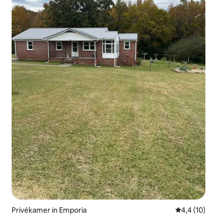
Privékamer in Emporia
Gemiddelde b
4,4 (10)