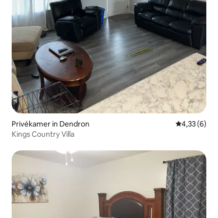
Privékamer in Dendron
Gemiddelde b
4,33 (6)
Kings Country Villa