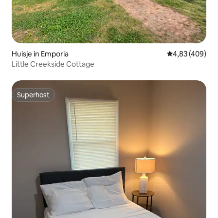
Huisje in Emporia
Gemiddelde beo
4,83 (409)
Little Creekside Cottage
Superhost
Superhost