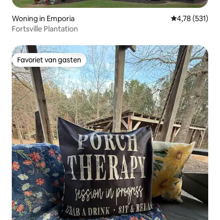
Woning in Emporia
Gemiddelde beo
4,78 (531)
Fortsville Plantation
Favoriet van gasten
Favoriet van gasten