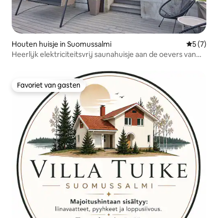
Houten huisje in Suomussalmi
Gemiddeld
5 (7)
Heerlijk elektriciteitsvrij saunahuisje aan de oevers van
het Jumalisjärvi-meer
Favoriet van gasten
Favoriet van gasten