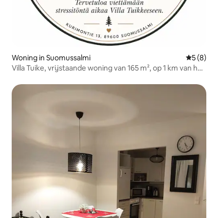
Woning in Suomussalmi
Gemiddeld
5 (8)
Villa Tuike, vrijstaande woning van 165 m², op 1 km van het
centrum.