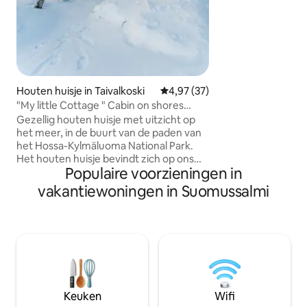
zolderkamer met
tweepersoonsbed 
gebruik van een r
kano en 2 stand-u
gebruik van de gri
inbegrepen in de h
enkele kajak apart
Houten huisje in Taivalkoski
Gemiddelde beoordeling van 4,
4,97 (37)
20€/dag. Zandstrand met zandbodem
"My little Cottage " Cabin on shores
op het zuiden, ee
Kylmäluoma Lake
Gezellig houten huisje met uitzicht op
zwemmen. Huisdie
het meer, in de buurt van de paden van
het Hossa-Kylmäluoma National Park.
Het houten huisje bevindt zich op ons
Populaire voorzieningen in
terrein, maar je hebt je eigen
privétoegang en onafhankelijkheid! Je
vakantiewoningen in Suomussalmi
kunt onze vijf aanhankelijke husky's
ontmoeten als je dat wilt! Inbegrepen
zijn: - Privésauna (en apparatuur voor
het maken van een gat in het ijs) - Een
eigen buitenruimte met een kampvuur
voor je avonden onder de sterren of het
noorderlicht - 1 kano - Een roker -
Uitrusting voor ijsvissen en zomervissen
Keuken
Wifi
- Sneeuwschoenen