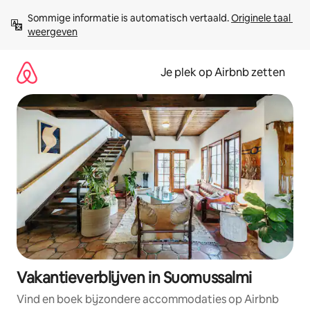
Ga
Sommige informatie is automatisch vertaald. 
Originele taal 
direct
weergeven
naar
inhoud
Je plek op Airbnb zetten
Vakantieverblijven in Suomussalmi
Vind en boek bijzondere accommodaties op Airbnb