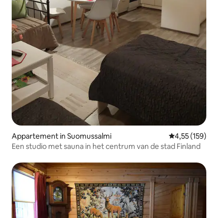
Appartement in Suomussalmi
Gemiddelde beo
4,55 (159)
Een studio met sauna in het centrum van de stad Finland