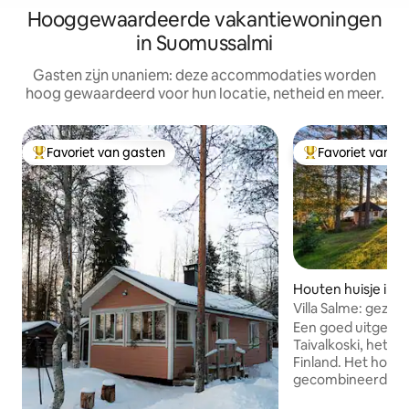
Hooggewaardeerde vakantiewoningen
in Suomussalmi
Gasten zijn unaniem: deze accommodaties worden
hoog gewaardeerd voor hun locatie, netheid en meer.
Favoriet van gasten
Favoriet van g
Topfavoriet van gasten
Topfavoriet van 
Houten huisje in T
Villa Salme: gezell
meer + privéstran
Een goed uitgerust
Taivalkoski, het 
Finland. Het houte
gecombineerde w
+ 1 slaapkamer. In