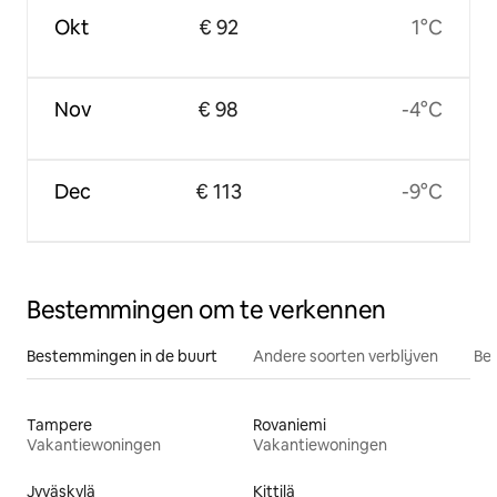
Okt
€ 92
1°C
Nov
€ 98
-4°C
Dec
€ 113
-9°C
Bestemmingen om te verkennen
Bestemmingen in de buurt
Andere soorten verblijven
Bes
Tampere
Rovaniemi
Vakantiewoningen
Vakantiewoningen
Jyväskylä
Kittilä