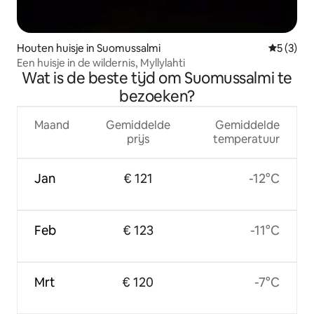
Houten huisje in Suomussalmi
Gemiddeld
5 (3)
Een huisje in de wildernis, Myllylahti
Wat is de beste tijd om Suomussalmi te
bezoeken?
Maand
Gemiddelde
Gemiddelde
prijs
temperatuur
Jan
€ 121
-12°C
Feb
€ 123
-11°C
Mrt
€ 120
-7°C