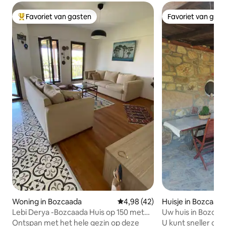
Favoriet van gasten
Favoriet van gas
Topfavoriet van gasten
Favoriet van gas
Woning in Bozcaada
Gemiddelde beoordeling van 4,
4,98 (42)
Huisje in Bozcaad
Lebi Derya -Bozcaada Huis op 150 meter
Uw huis in Bozcaad
5 minuten afstand van de zee
Bozcaada
Ontspan met het hele gezin op deze
U kunt sneller co