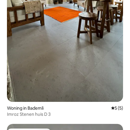
Woning in Bademli
Gemiddeld
5 (5)
Imroz Stenen huis D 3