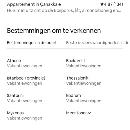
Appartement in Çanakkale
Gemiddelde beo
4,87 (134)
Huis met uitzicht op de Bosporus, lift, airconditioning en
parkeergelegenheid.
Bestemmingen om te verkennen
Bestemmingen in de buurt
Beste bezienswaardigheden in de
Athene
Boekarest
Vakantiewoningen
Vakantiewoningen
Istanboel (provincie)
Thessaloniki
Vakantiewoningen
Vakantiewoningen
Santorini
Bodrum
Vakantiewoningen
Vakantiewoningen
Mykonos
Meer tonen
Vakantiewoningen