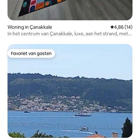
Woning in Çanakkale
Gemiddelde be
4,86 (14)
In het centrum van Çanakkale, luxe, aan het strand, met
privétuin
Favoriet van gasten
Favoriet van gasten