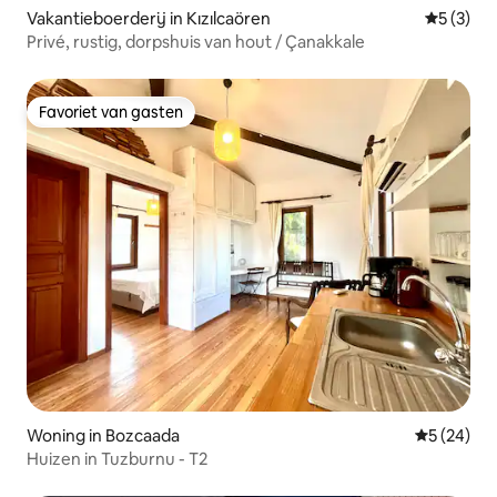
Vakantieboerderij in Kızılcaören
Gemiddeld
5 (3)
Privé, rustig, dorpshuis van hout / Çanakkale
Favoriet van gasten
Favoriet van gasten
Woning in Bozcaada
Gemiddelde
5 (24)
Huizen in Tuzburnu - T2