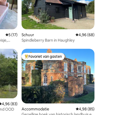
ecensies
Gemiddelde beoordeling van 5 op 5, 17 recensies
5 (17)
Schuur
Gemiddelde beoordelin
4,96 (68)
isje,
Spindleberry Barn in Haughley
rische
Favoriet van gasten
Topfavoriet van gasten
Gemiddelde beoordeling van 4,96 op 5, 83 recensies
4,96 (83)
ecensies
Accommodatie
Gemiddelde beoordelin
4,98 (85)
Pond OOD
Gezellige hoek van historisch landhuis en