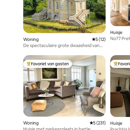
Huisje
No77 Pretty Cottage in het hart van
Woning
Gemiddelde beoorde
5 (12)
Lavenha
De spectaculaire grote dwaasheid van
een hertog - De Tempel
Favoriet van gasten
Favor
Topfavoriet van gasten
Topfavor
Woning
Gemiddelde beoordel
5 (231)
Huisje
Huisje met parkeerplaats in hartje
Prachtig l