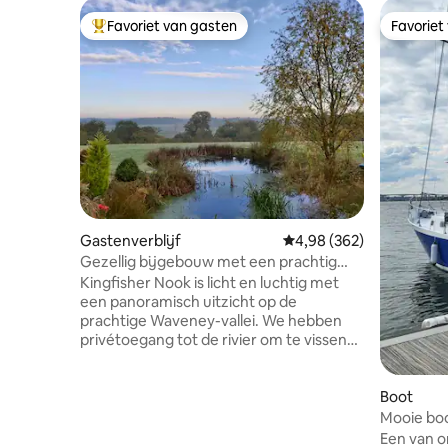
Favoriet van gasten
Favoriet
Topfavoriet van gasten
Favoriet
Gastenverblijf
Gemiddelde beoordeling
4,98 (362)
Gezellig bijgebouw met een prachtig
uitzicht, vissen en kajakken
Kingfisher Nook is licht en luchtig met
een panoramisch uitzicht op de
prachtige Waveney-vallei. We hebben
privétoegang tot de rivier om te vissen
vanuit onze tuin, schilderachtige
wandelingen en fietstochten vanaf de
deur, en een uitstekende lokale pub
Boot
binnen 15 minuten lopen. BYO kajak om
Mooie boo
de lokale rivier de wilde dieren te
Een van o