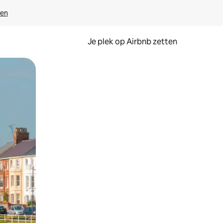
ven
Je plek op Airbnb zetten
en of swipen.