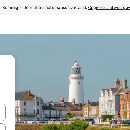
Sommige informatie is automatisch vertaald. 
Originele taal weerge
een keuze met je de pijltjestoetsen omhoog en omlaag, óf door te tikk