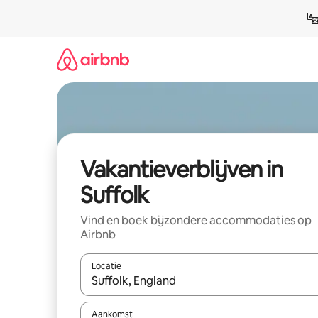
Ga
direct
naar
inhoud
Vakantieverblijven in
Suffolk
Vind en boek bijzondere accommodaties op
Airbnb
Locatie
Wanneer er resultaten beschikbaar zijn, maak je 
Aankomst