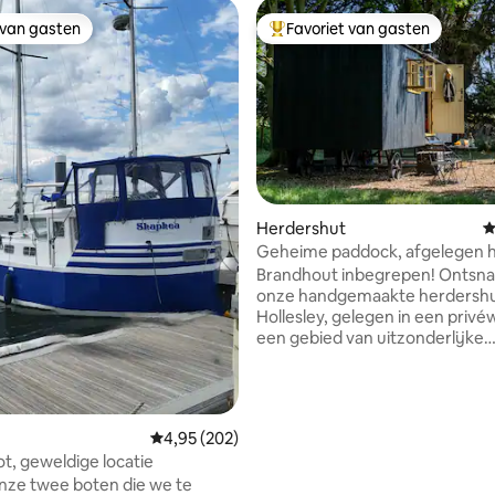
 van gasten
Favoriet van gasten
 van gasten
Topfavoriet van gasten
Herdershut
G
Geheime paddock, afgelegen 
 van 4,98 op 5, 362 recensies
Brandhout inbegrepen! Ontsnap naar
onze handgemaakte herdershu
Hollesley, gelegen in een privé
een gebied van uitzonderlijke
natuurlijke schoonheid. De hut 
omgeven door bomen en discr
omheind met een hondveilige
omheining. Het biedt een prach
Gemiddelde beoordeling van 4,95 op 5, 202 r
4,95 (202)
uitzicht op glooiende velden e
t, geweldige locatie
rust. De hut is perfect voor kop
nze twee boten die we te
avonturiers of huisdiervriendel