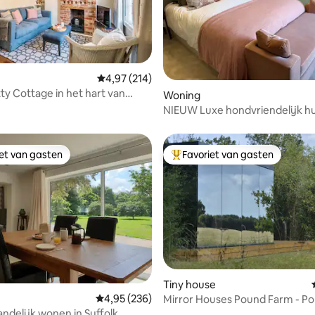
Gemiddelde beoordeling van 4,97 op 5, 214 r
4,97 (214)
ling van 5 op 5, 12 recensies
Woning
m
NIEUW Luxe hondvriendelijk hu
parkeergelegenheid voor elekt
auto's, tuin
iet van gasten
Favoriet van gasten
iet van gasten
Topfavoriet van gasten
Tiny house
ing van 5 op 5, 231 recensies
Gemiddelde beoordeling van 4,95 op 5, 236 r
4,95 (236)
Mirror Houses Pound Farm - 
andelijk wonen in Suffolk