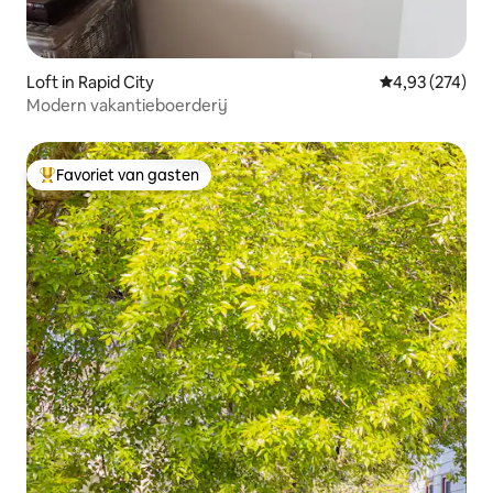
Loft in Rapid City
Gemiddelde beo
4,93 (274)
Modern vakantieboerderij
Favoriet van gasten
Topfavoriet van gasten