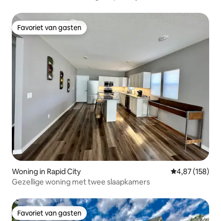
Favoriet van gasten
Favoriet van gasten
Woning in Rapid City
Gemiddelde beo
4,87 (158)
Gezellige woning met twee slaapkamers
Favoriet van gasten
Favoriet van gasten