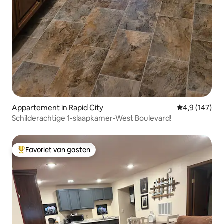
Appartement in Rapid City
Gemiddelde be
4,9 (147)
Schilderachtige 1-slaapkamer-West Boulevard!
Favoriet van gasten
Topfavoriet van gasten