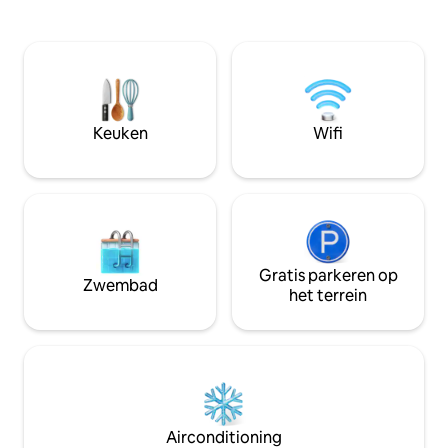
een defogger, een full-size wasmachine
woonruimte, een v
en droger en een eigen patio. Geniet
keuken met gratis 
van doordachte details en unieke details
en een ruime acht
in de hele ruimte. Gelegen in de buurt
over twee slaapk
van alle koffiehuizen en restaurants van
badkamer. Ik woon op de volledig
West Rapid, is het ook een klein eindje
gescheiden lagere
rijden naar de belangrijkste toeristische
huis, zodat je hele
Keuken
Wifi
bestemmingen. Reserveer nu en geniet
genieten van de b
van een uniek toevluchtsoord!
Gratis parkeren op
Zwembad
het terrein
Airconditioning