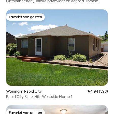
Ontspannende, unieke privévloer en achtertuinoase.
Favoriet van gasten
Favoriet van gasten
Woning in Rapid City
Gemiddelde beo
4,94 (593)
Rapid City Black Hills Westside Home 1
Favoriet van gasten