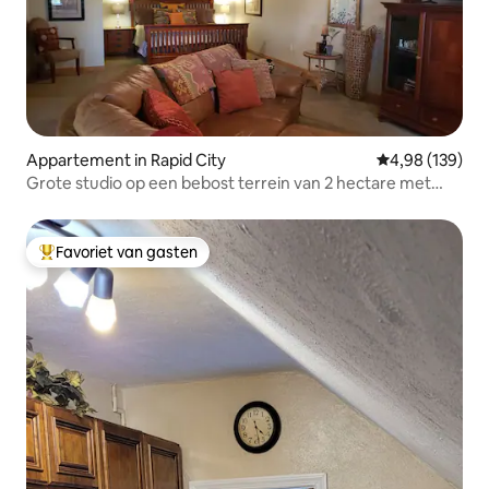
Appartement in Rapid City
Gemiddelde beo
4,98 (139)
Grote studio op een bebost terrein van 2 hectare met
uitzicht
Favoriet van gasten
Topfavoriet van gasten