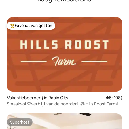
Favoriet van gasten
Topfavoriet van gasten
Vakantieboerderij in Rapid City
Gemiddelde 
5 (108)
Smaakvol ♡verblijf van de boerderij @ Hills Roost Farm!
Superhost
Superhost