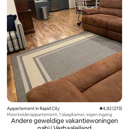
Appartement in Rapid City
Gemiddelde beo
4,92 (273)
Mooi kelderappartement, 1 slaapkamer, eigen ingang
Andere geweldige vakantiewoningen
nabij Verhaaleiland