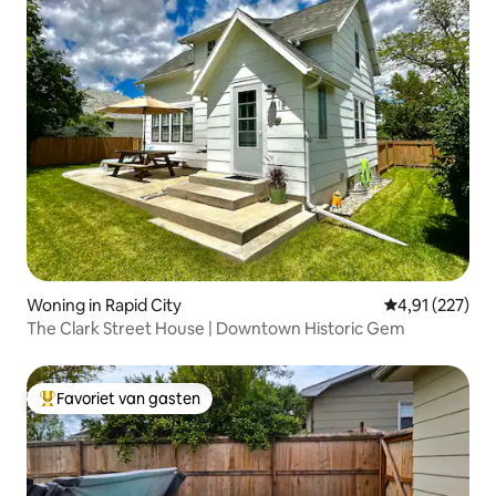
Woning in Rapid City
Gemiddelde beo
4,91 (227)
The Clark Street House | Downtown Historic Gem
Favoriet van gasten
Topfavoriet van gasten