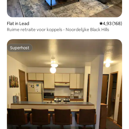
Flat in Lead
Gemiddelde beo
4,93 (168)
Ruime retraite voor koppels - Noordelijke Black Hills
Superhost
Superhost