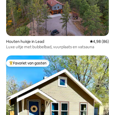
Houten huisje in Lead
Gemiddelde be
4,98 (86)
Luxe uitje met bubbelbad, vuurplaats en vatsauna
Favoriet van gasten
Topfavoriet van gasten