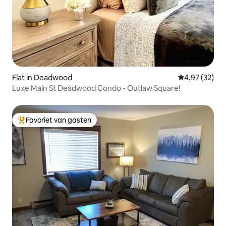
Flat in Deadwood
Gemiddelde be
4,97 (32)
Luxe Main St Deadwood Condo - Outlaw Square!
Favoriet van gasten
Topfavoriet van gasten