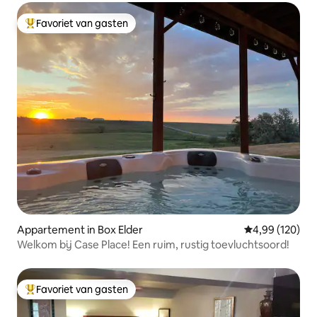
Favoriet van gasten
Topfavoriet van gasten
Appartement in Box Elder
Gemiddelde beo
4,99 (120)
Welkom bij Case Place! Een ruim, rustig toevluchtsoord!
Favoriet van gasten
Topfavoriet van gasten