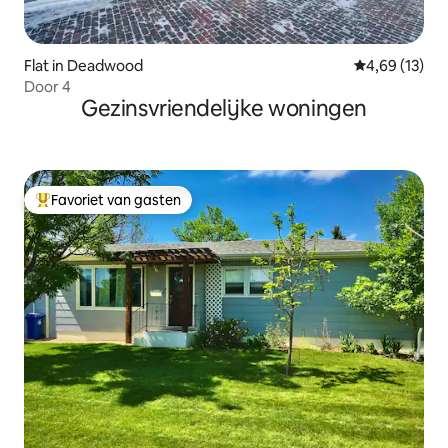
Flat in Deadwood
Gemiddelde be
4,69 (13)
Door 4
Gezinsvriendelijke woningen
Favoriet van gasten
Topfavoriet van gasten