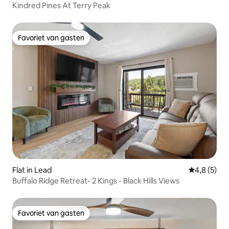
Kindred Pines At Terry Peak
Favoriet van gasten
Favoriet van gasten
Flat in Lead
Gemiddelde 
4,8 (5)
Buffalo Ridge Retreat- 2 Kings - Black Hills Views
Favoriet van gasten
Favoriet van gasten