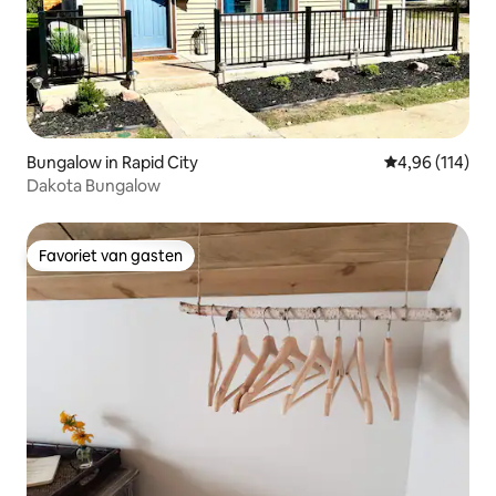
Bungalow in Rapid City
Gemiddelde beo
4,96 (114)
Dakota Bungalow
Favoriet van gasten
Favoriet van gasten