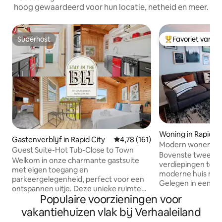
hoog gewaardeerd voor hun locatie, netheid en meer.
Superhost
Favoriet van g
Superhost
Topfavoriet van 
Woning in Rapid Ci
Gastenverblijf in Rapid City
Gemiddelde beoordeling van 4,7
4,78 (161)
Modern wonen in 
Guest Suite-Hot Tub-Close to Town
eeuw in de Black Hi
Bovenste twee niv
Welkom in onze charmante gastsuite
verdiepingen tel
met eigen toegang en
moderne huis met
parkeergelegenheid, perfect voor een
Gelegen in een ru
ontspannen uitje. Deze unieke ruimte
straat in de buurt
Populaire voorzieningen voor
biedt een bubbelbad met volledige
Black Hills en ~10
privacy (omsloten door een hek van 1,5
vakantiehuizen vlak bij Verhaaleiland
centrum van Rapid Cit
meter), een LED make-upspiegel met
accommodatie bes