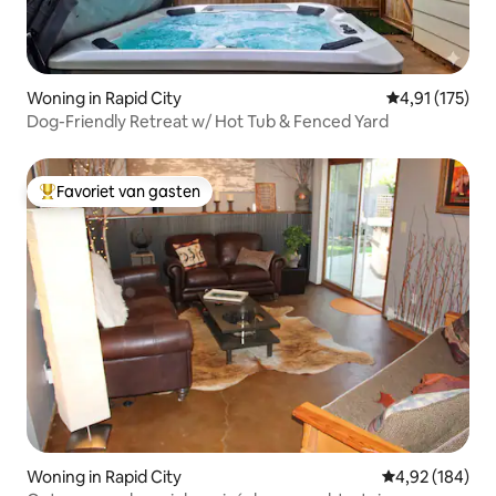
Woning in Rapid City
Gemiddelde be
4,91 (175)
Dog-Friendly Retreat w/ Hot Tub & Fenced Yard
Favoriet van gasten
Topfavoriet van gasten
Woning in Rapid City
Gemiddelde beo
4,92 (184)