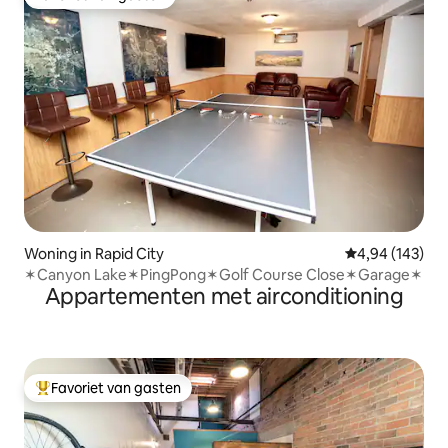
Favoriet van gasten
Woning in Rapid City
Gemiddelde beo
4,94 (143)
✶Canyon Lake✶PingPong✶Golf Course Close✶Garage✶
Appartementen met airconditioning
Favoriet van gasten
Topfavoriet van gasten