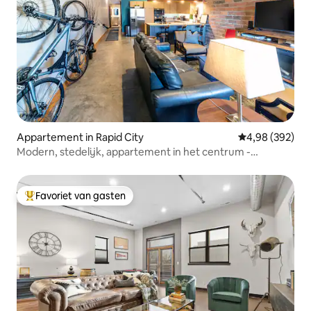
Appartement in Rapid City
Gemiddelde beo
4,98 (392)
Modern, stedelijk, appartement in het centrum -
Historisch
Favoriet van gasten
Topfavoriet van gasten