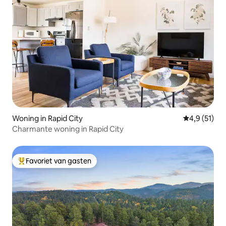
Woning in Rapid City
Gemiddelde 
4,9 (51)
Charmante woning in Rapid City
Favoriet van gasten
Topfavoriet van gasten