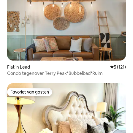
Flat in Lead
Gemiddelde
5 (121)
Condo tegenover Terry Peak*Bubbelbad*Ruim
Favoriet van gasten
Favoriet van gasten