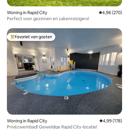
Woning in Rapid City
Gemiddelde beo
4,96 (270)
Perfect voor gezinnen en zakenreizigers!
Favoriet van gasten
Topfavoriet van gasten
Woning in Rapid City
Gemiddelde beo
4,99 (178)
Privézwembad! Geweldige Rapid City-locatie!