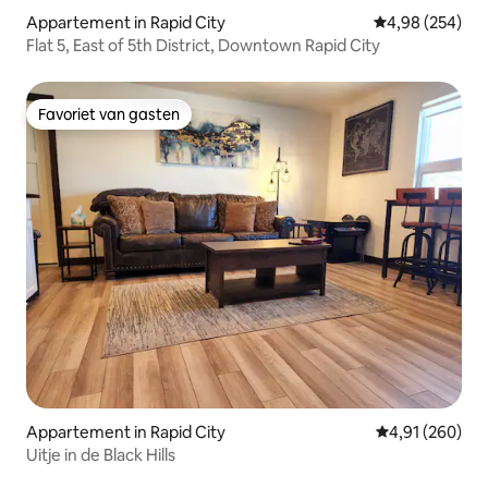
Appartement in Rapid City
Gemiddelde beo
4,98 (254)
Flat 5, East of 5th District, Downtown Rapid City
Favoriet van gasten
Favoriet van gasten
Appartement in Rapid City
Gemiddelde beo
4,91 (260)
Uitje in de Black Hills