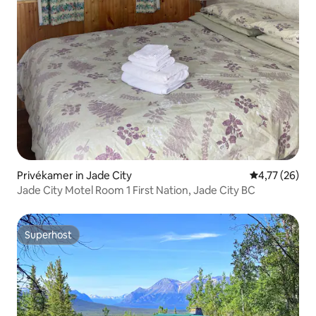
Privékamer in Jade City
Gemiddelde be
4,77 (26)
Jade City Motel Room 1 First Nation, Jade City BC
Superhost
Superhost