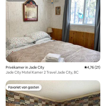
Superhost
Privékamer in Jade City
Gemiddelde b
4,76 (21)
Jade City Motel Kamer 2 Travel Jade City, BC
Favoriet van gasten
Favoriet van gasten