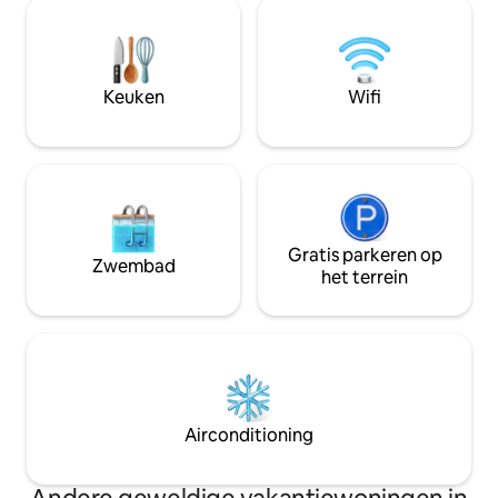
door een houtkachel en voorzien van
vier gasten, maar 
seizoenswater, en is het meest geschikt
Vraag naar de bes
voor gasten die houden van een
andere appartemen
eenvoudig leven en een ervaring zonder
stroom. Het zonne-energiesysteem is
Keuken
Wifi
klein en het is niet mogelijk om je
voertuig aan te sluiten. In de winter heb
je voor onze steile oprit een 4x4 nodig.
Gratis parkeren op
Zwembad
het terrein
Airconditioning