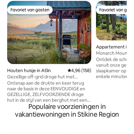
Favoriet van gasten
Favoriet van gas
Favoriet van gasten
Favoriet van gas
Appartement in At
Monarch Mountain 
Ontdek de schoonh
vanuit onze gezell
Houten huisje in Atlin
Gemiddelde beoordeling van 4,9
4,96 (158)
slaapkamer op Mo
enkele minuten v
Gezellige off-grid droge hut met
Atlin, BC. Geniet 
prachtig uitzicht
Ontsnap aan de drukte en keer terug
Monarch Mountain 
naar de basis in deze EENVOUDIGE en
accommodatie hee
GEZELLIGE, ZELFVOORZIENDE droge
uitgeruste keuken
hut in de stijl van een berghut met een
badkamer, een saun
Populaire voorzieningen in
prachtig uitzicht. Dit is een rustig
Zindelijke honden
toevluchtsoord in de natuur, verscholen
vakantiewoningen in Stikine Region
per nacht. We bie
naast ons zelfvoorzienende huis, met
appartementen, A 
beperkte stroom, geen stromend water
terras delen met e
en een buitenhuis. Het wordt verwarmd
Elke kamer is ges