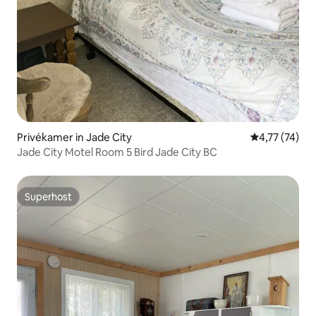
Privékamer in Jade City
Gemiddelde be
4,77 (74)
Jade City Motel Room 5 Bird Jade City BC
Superhost
Superhost