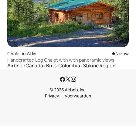
Chalet in Atlin
Nieuwe ac
Nieuw
Handcrafted Log Chalet with with panoramic views
Airbnb
Canada
Brits-Columbia
Stikine Region
© 2026 Airbnb, Inc.
Privacy
Voorwaarden