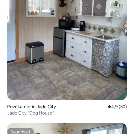
Privékamer in Jade City
Gemiddelde b
4,9 (30)
Jade City "Dog House"
Superhost