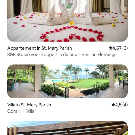
Appartement in St. Mary Parish
Gemiddelde b
4,67 (3)
B&B Studio voor koppels in de buurt van Ian Flemings
Airport
Villa in St. Mary Parish
Gemiddelde
4,5 (4)
Coral Hill Villa