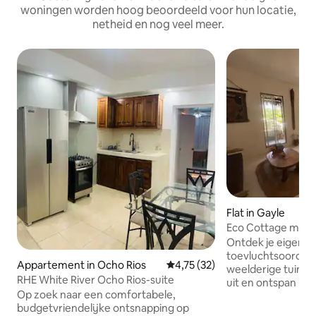
woningen worden hoog beoordeeld voor hun locatie,
netheid en nog veel meer.
Flat in Gayle
Eco Cottage met pr
Ontdek je eigen t
toevluchtsoord, 
Appartement in Ocho Rios
Gemiddelde beoordeling van 4,
4,75 (32)
weelderige tuinen 
RHE White River Ocho Rios-suite
uit en ontspan in e
Op zoek naar een comfortabele,
appartement met 
budgetvriendelijke ontsnapping op
kitchenette, bro