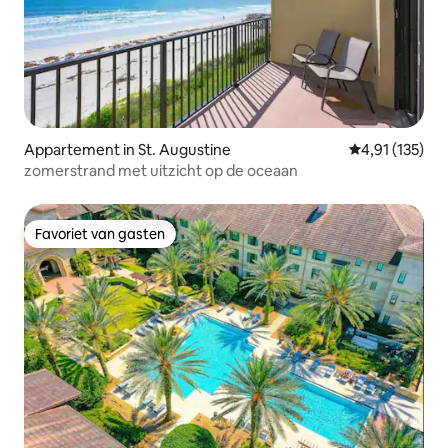
Appartement in St. Augustine
Gemiddelde be
4,91 (135)
zomerstrand met uitzicht op de oceaan
Favoriet van gasten
Favoriet van gasten