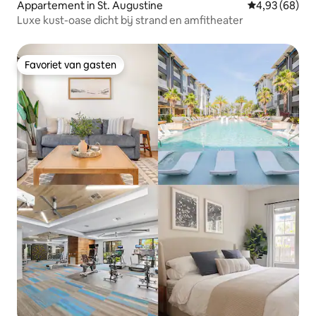
Appartement in St. Augustine
Gemiddelde be
4,93 (68)
Luxe kust-oase dicht bij strand en amfitheater
Favoriet van gasten
Favoriet van gasten