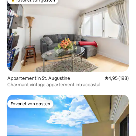
Topfavoriet van gasten
Appartement in St. Augustine
Gemiddelde beo
4,95 (198)
Charmant vintage appartement intracoastal
Favoriet van gasten
Favoriet van gasten