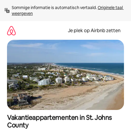
Ga
Sommige informatie is automatisch vertaald. 
Originele taal 
direct
weergeven
naar
inhoud
Je plek op Airbnb zetten
Vakantieappartementen in St. Johns
County