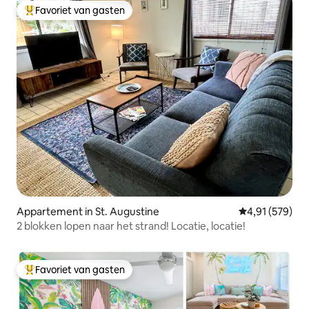
Favoriet van gasten
Topfavoriet van gasten
Appartement in St. Augustine
Gemiddelde beo
4,91 (579)
2 blokken lopen naar het strand! Locatie, locatie!
Favoriet van gasten
Topfavoriet van gasten