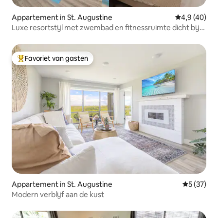
Appartement in St. Augustine
Gemiddelde b
4,9 (40)
Luxe resortstijl met zwembad en fitnessruimte dicht bij
het strand
Favoriet van gasten
Topfavoriet van gasten
Appartement in St. Augustine
Gemiddelde
5 (37)
Modern verblijf aan de kust