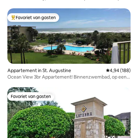
afstand ligt!
Favoriet van gasten
Topfavoriet van gasten
Appartement in St. Augustine
Gemiddelde beo
4,94 (188)
Ocean View 3br Appartement! Binnenzwembad, op een
steenworp afstand van het strand
Favoriet van gasten
Favoriet van gasten