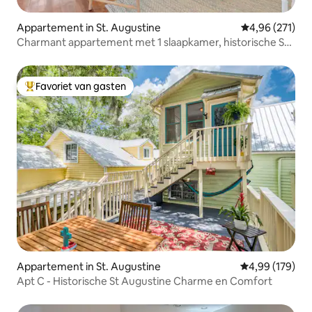
Appartement in St. Augustine
Gemiddelde beo
4,96 (271)
Charmant appartement met 1 slaapkamer, historische St
Augustine
Favoriet van gasten
Topfavoriet van gasten
Appartement in St. Augustine
Gemiddelde beo
4,99 (179)
Apt C - Historische St Augustine Charme en Comfort