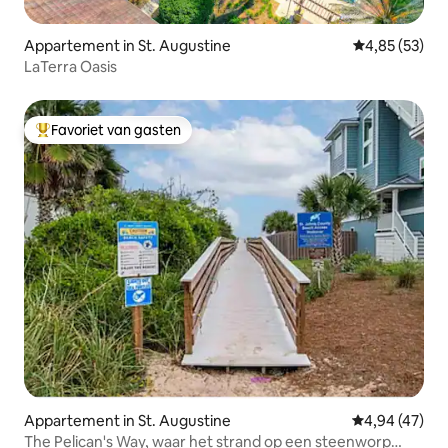
Appartement in St. Augustine
Gemiddelde be
4,85 (53)
LaTerra Oasis
Favoriet van gasten
Topfavoriet van gasten
Appartement in St. Augustine
Gemiddelde be
4,94 (47)
The Pelican's Way, waar het strand op een steenworp