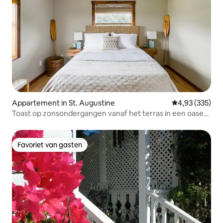
Appartement in St. Augustine
Gemiddelde beo
4,93 (335)
Toast op zonsondergangen vanaf het terras in een oase
aan de kust
Favoriet van gasten
Favoriet van gasten