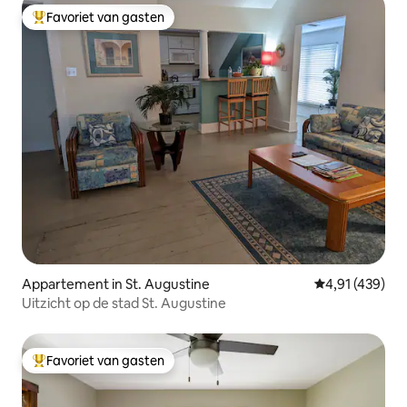
Favoriet van gasten
Topfavoriet van gasten
Appartement in St. Augustine
Gemiddelde beo
4,91 (439)
Uitzicht op de stad St. Augustine
Favoriet van gasten
Topfavoriet van gasten