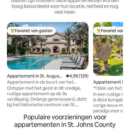
Gasten zijn unaniem: deze appartementen worden
hoog beoordeeld voor hun locatie, netheid en nog
veel meer.
Favoriet van gasten
Favoriet van g
Topfavoriet van gasten
Topfavoriet van 
Appartement in St. Augusti
Gemiddelde beoordeling van 4,9
4,95 (129)
ne
Appartement in de buurt van het
Appartement in St
centrum van St Augustine/strand/golf
ne
Ontspan met het gezin in dit vredige,
*1 blok van het st
rustige appartement op de 3e
naar het centrum 
In een rustige Vi
verdieping. Onlangs gerenoveerd, dicht
is deze bungalow 
bij het historische centrum van St.
vorige eeuw met u
Augustine, de stranden en de golfbaan.
paradijs voor stra
Huisdieren zijn welkom. Er is een
Populaire voorzieningen voor
slechts een steen
lobbyzwembad en een hot tub, en een
van de mooiste en
appartementen in St. Johns County
complete wellnessruimte die open is
die Florida te bie