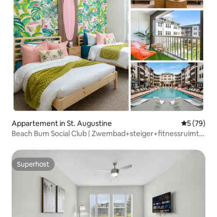
Appartement in St. Augustine
Gemiddelde
5 (79)
Beach Bum Social Club | Zwembad+steiger+fitnessruimte
| 5 min naar het centrum
Superhost
Superhost