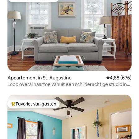
Topfavoriet van gasten
Appartement in St. Augustine
Gemiddelde beo
4,88 (676)
Loop overal naartoe vanuit een schilderachtige studio in
het centrum
Favoriet van gasten
Topfavoriet van gasten