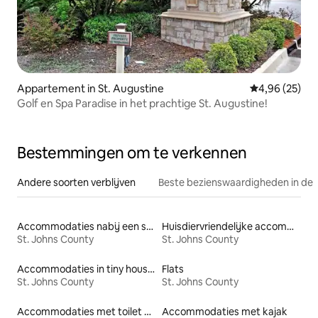
Appartement in St. Augustine
Gemiddelde be
4,96 (25)
Golf en Spa Paradise in het prachtige St. Augustine!
Bestemmingen om te verkennen
Andere soorten verblijven
Beste bezienswaardigheden in de 
Accommodaties nabij een strand
Huisdiervriendelijke accommodaties
St. Johns County
St. Johns County
Accommodaties in tiny houses
Flats
St. Johns County
St. Johns County
Accommodaties met toilet op toegankelijke hoogte
Accommodaties met kajak