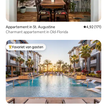
Appartement in St. Augustine
Gemiddelde be
4,92 (171)
Charmant appartement in Old-Florida
Favoriet van gasten
Topfavoriet van gasten