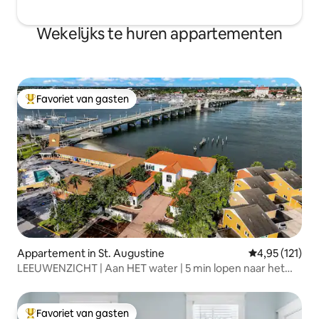
Wekelijks te huren appartementen
Favoriet van gasten
Topfavoriet van gasten
Appartement in St. Augustine
Gemiddelde be
4,95 (121)
LEEUWENZICHT | Aan HET water | 5 min lopen naar het
centrum
Favoriet van gasten