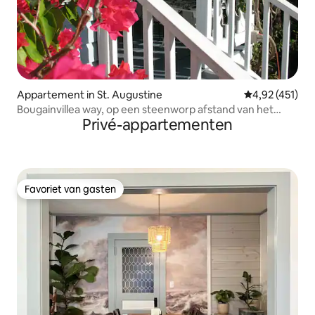
Appartement in St. Augustine
Gemiddelde beo
4,92 (451)
Bougainvillea way, op een steenworp afstand van het
Privé-appartementen
stadscentrum, romantisch.
Favoriet van gasten
Favoriet van gasten