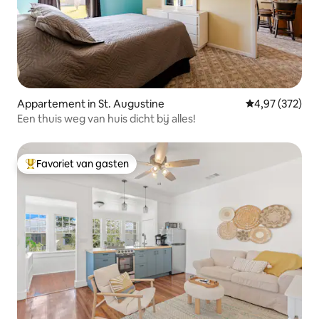
Appartement in St. Augustine
Gemiddelde beo
4,97 (372)
Een thuis weg van huis dicht bij alles!
Favoriet van gasten
Topfavoriet van gasten