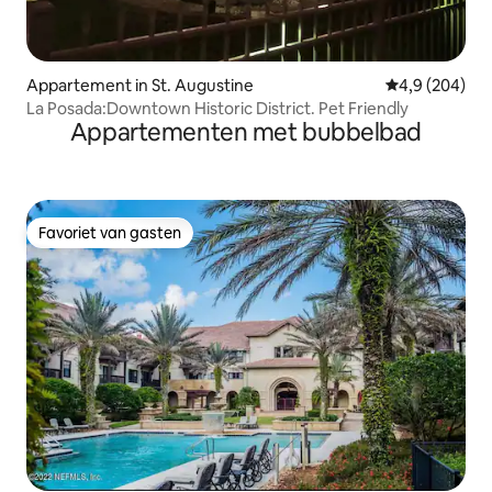
Appartement in St. Augustine
Gemiddelde be
4,9 (204)
La Posada:Downtown Historic District. Pet Friendly
Appartementen met bubbelbad
Favoriet van gasten
Favoriet van gasten