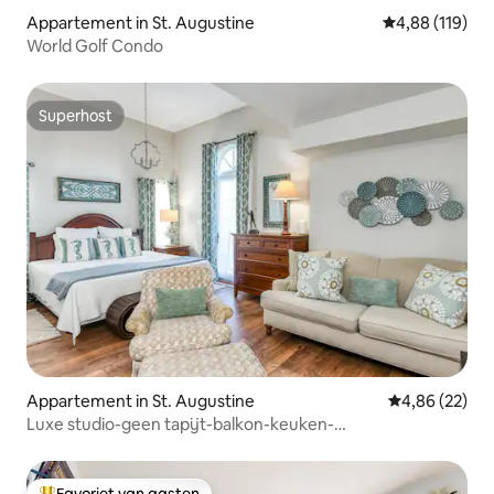
Appartement in St. Augustine
Gemiddelde beo
4,88 (119)
World Golf Condo
Superhost
Superhost
Appartement in St. Augustine
Gemiddelde be
4,86 (22)
Luxe studio-geen tapijt-balkon-keuken-
gemeenschappelijk zwembad!
Favoriet van gasten