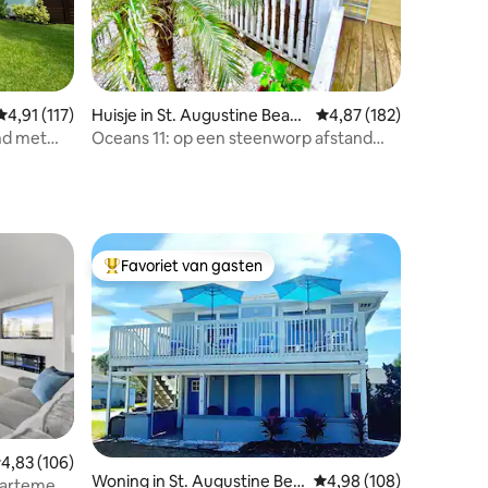
ecensies
Gemiddelde beoordeling van 4,91 op 5, 117 recensies
4,91 (117)
Huisje in St. Augustine Beac
Gemiddelde beoordeling
4,87 (182)
h
nd met
Oceans 11: op een steenworp afstand
van de oceaan, rustig strand
Favoriet van gasten
Topfavoriet van gasten
ecensies
emiddelde beoordeling van 4,83 op 5, 106 recensies
4,83 (106)
Woning in St. Augustine Bea
Gemiddelde beoordeling
4,98 (108)
partement