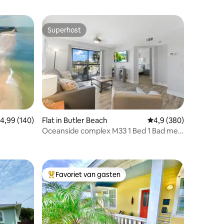
Superhost
Superhost
emiddelde beoordeling van 4,99 op 5, 140 recensies
4,99 (140)
Flat in Butler Beach
Gemiddelde beoordelin
4,9 (380)
Oceanside complex M33 1 Bed 1 Bad met
ecensies
 het
Verwarmd Zwembad
Favoriet van gasten
Topfavoriet van gasten