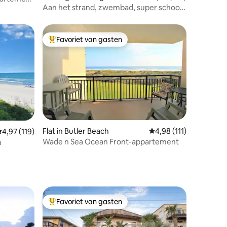
ch
Aan het strand, zwembad, super schoon,
op een steenworp afstand van het
strand, 5 sterren
Favoriet van gasten
Topfavoriet van gasten
Flat in Butler Beach
Gemiddelde beoordelin
4,98 (111)
ecensies
emiddelde beoordeling van 4,97 op 5, 119 recensies
4,97 (119)
Wade n Sea Ocean Front-appartement
n
Favoriet van gasten
Topfavoriet van gasten