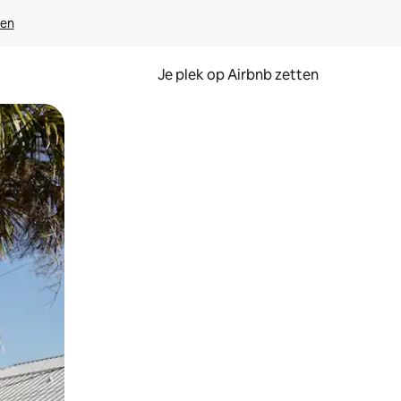
ven
Je plek op Airbnb zetten
en of swipen.