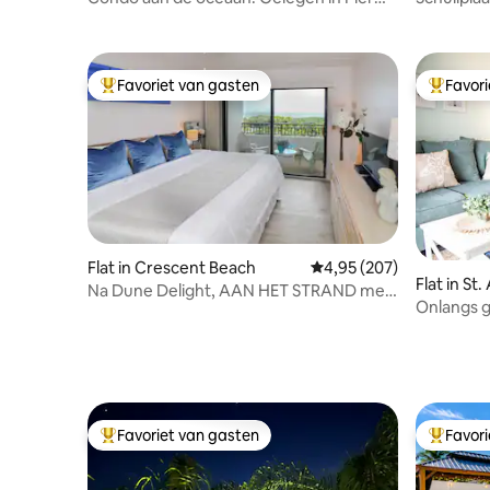
Park!
Augustin
Favoriet van gasten
Favor
Topfavoriet van gasten
Topfavor
Flat in Crescent Beach
Gemiddelde beoordeling
4,95 (207)
Flat in St
Na Dune Delight, AAN HET STRAND met
Onlangs 
Fishing Pier
STRAND 
Favoriet van gasten
Favor
Topfavoriet van gasten
Topfavor