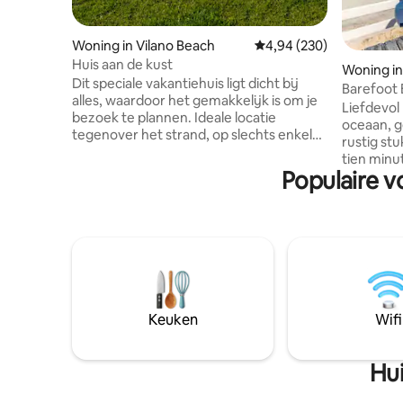
Woning in Vilano Beach
Gemiddelde beoordeling
4,94 (230)
Huis aan de kust
Woning in
Dit speciale vakantiehuis ligt dicht bij
Barefoot 
alles, waardoor het gemakkelijk is om je
Liefdevol
bezoek te plannen. Ideale locatie
oceaan, g
tegenover het strand, op slechts enkele
rustig stu
minuten rijden of fietsen naar het
tien minu
historische centrum van St. Augustine.
Populaire v
historisc
De kustbungalow uit de jaren 50 ligt aan
Dicht gen
de historische straat van Vilano Beach.
bezienswa
Het huis is volledig gerenoveerd,
ver genoe
voldoende parkeergelegenheid en is
krijgen! 
huisdiervriendelijk. Surfside 's
direct aa
huisdiervriendelijke toegang tot het
dromerige
strand/parkeren en North Shore
zonsopgan
Community Park ligt op 1 blok afstand
of zelfs 
Keuken
Wifi
met tennis-/pickleballbanen, een
schoenen u
speeltuin en een hondenpark.
en geniet 
Hui