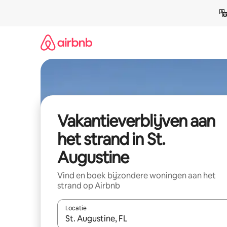
Ga
direct
naar
inhoud
Vakantieverblijven aan
het strand in St.
Augustine
Vind en boek bijzondere woningen aan het
strand op Airbnb
Locatie
Wanneer er resultaten beschikbaar zijn, maak je 