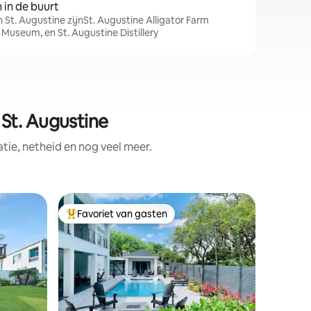
in de buurt
n St. Augustine zijnSt. Augustine Alligator Farm
 Museum, en St. Augustine Distillery
St. Augustine
ie, netheid en nog veel meer.
Woning i
Favoriet van gasten
Favorie
Topfavoriet van gasten
Favorie
h
The Pink
aan het 
Fantasti
het stra
accenten.
met een 
zithoek 
tot een 