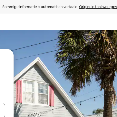
Sommige informatie is automatisch vertaald. 
Originele taal weerge
een keuze met je de pijltjestoetsen omhoog en omlaag, óf door te tikk