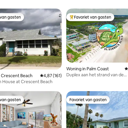
 van gasten
Favoriet van gasten
 van gasten
Topfavoriet van gasten
 van 4,89 op 5, 129 recensies
Woning in Palm Coast
G
Duplex aan het strand van de
n Crescent Beach
Gemiddelde beoordeling van 4,87 op 5, 161 r
4,87 (161)
kunstenaar, slechts 25 voet van
h House at Crescent Beach
water!
 van gasten
Favoriet van gasten
 van gasten
Favoriet van gasten