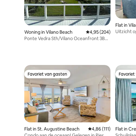
Flat in Vi
Uitzicht 
Woning in Vilano Beach
Gemiddelde beoordeling
4,95 (204)
strand v
Ponte Vedra Sth/Vilano Oceanfront 3Bed
2bad Huisdieren
Favoriet van gasten
Favoriet
Favoriet van gasten
Favoriet
Flat in St. Augustine Beach
Gemiddelde beoordeling
4,86 (111)
Flat in C
Condo aan de oceaan! Gelegen in Pier
Schuilplaa