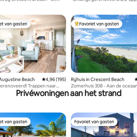
e
aan zee ~ 3 kingsize bedden!*
iet van gasten
Favoriet van gasten
iet van gasten
Topfavoriet van gasten
 van 4,95 op 5, 207 recensies
. Augustine Beach
Gemiddelde beoordeling van 4,96 op 5, 195 r
4,96 (195)
Rijhuis in Crescent Beach
G
gerenoveerd! Trappen naar
Zomerhuis 308 - Aan de oceaa
Privéwoningen aan het strand
& ZWEMBAD!
iet van gasten
Favoriet van gasten
iet van gasten
Favoriet van gasten