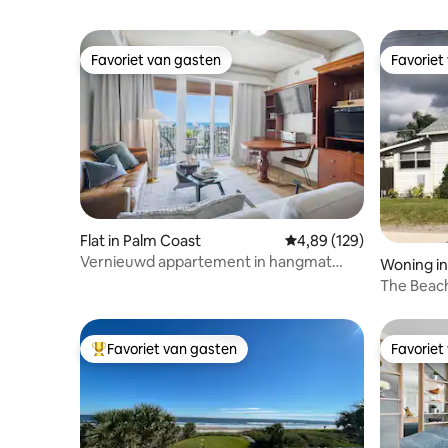
Favoriet van gasten
Favoriet
Favoriet van gasten
Favoriet
Flat in Palm Coast
Gemiddelde beoordeling
4,89 (129)
Vernieuwd appartement in hangmat
Woning i
Beach Resort
The Beac
Favoriet van gasten
Favoriet
Topfavoriet van gasten
Favoriet