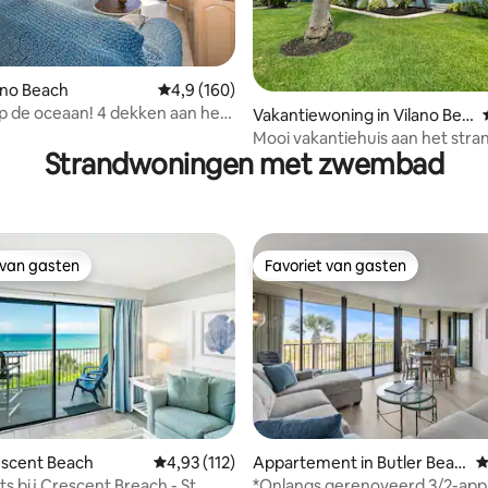
lano Beach
Gemiddelde beoordeling van 4,9 op 5, 160 r
4,9 (160)
op de oceaan! 4 dekken aan het
 van 4,95 op 5, 204 recensies
Vakantiewoning in Vilano Bea
an A1A. Zwembad!
ch
Mooi vakantiehuis aan het stra
Strandwoningen met zwembad
voorzieningen
 van gasten
Favoriet van gasten
 van gasten
Favoriet van gasten
 van 4,86 op 5, 111 recensies
rescent Beach
Gemiddelde beoordeling van 4,93 op 5, 112 r
4,93 (112)
Appartement in Butler Beac
G
h
ts bij Crescent Breach - St.
*Onlangs gerenoveerd 3/2-ap