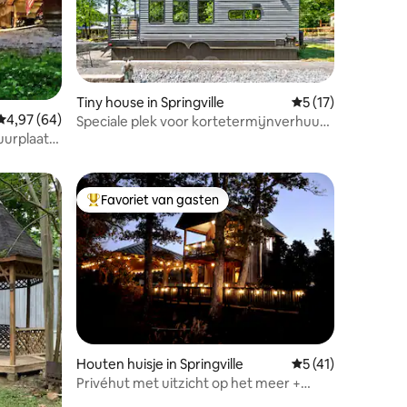
Tiny house in Springville
Gemiddelde beoord
5 (17)
Gemiddelde beoordeling van 4,97 op 5, 64 recensies
4,97 (64)
Speciale plek voor kortetermijnverhuur
ecensies
uurplaats
150
heid
Favoriet van gasten
Topfavoriet van gasten
ecensies
Houten huisje in Springville
Gemiddelde beoord
5 (41)
Privéhut met uitzicht op het meer +
vissen en paden