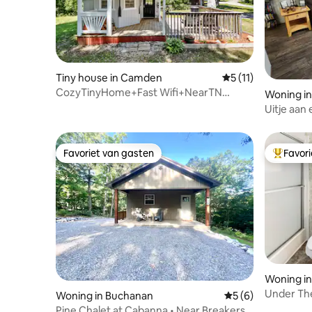
Tiny house in Camden
Gemiddelde beoorde
5 (11)
CozyTinyHome+Fast Wifi+NearTN
Woning in 
River+GreatFoodSpots
Uitje aan
Favoriet van gasten
Favor
Favoriet van gasten
Topfavor
Woning in 
Under The
Woning in Buchanan
Gemiddelde beoord
5 (6)
Dagelijks
Pine Chalet at Cabanna • Near Breakers