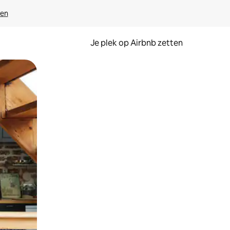
ven
Je plek op Airbnb zetten
en of swipen.