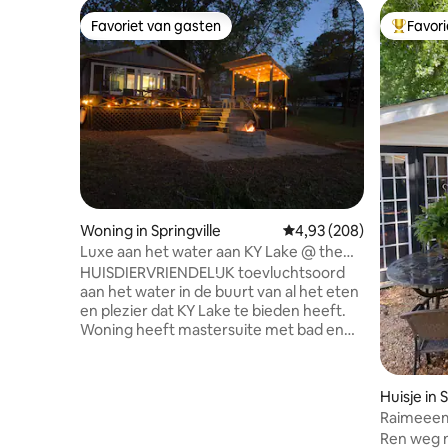
Favoriet van gasten
Favor
Favoriet van gasten
Topfavor
Woning in Springville
Gemiddelde beoordeling
4,93 (208)
Luxe aan het water aan KY Lake @ the
Petite Retreat
HUISDIERVRIENDELIJK toevluchtsoord
aan het water in de buurt van al het eten
en plezier dat KY Lake te bieden heeft.
Woning heeft mastersuite met bad en
douche met regenkop. Volledig
uitgeruste keuken met alles wat je nodig
hebt om een maaltijd te maken, te
Huisje in 
drinken of een fles wijn of koud bier te
Raimeee
drinken. Open woonkamer met smart-
Ren weg n
tv, wifi en QUEENSIZE slaapbank.