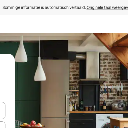
Sommige informatie is automatisch vertaald. 
Originele taal weerge
een keuze met je de pijltjestoetsen omhoog en omlaag, óf door te tikk