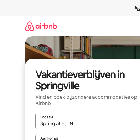
Ga
direct
naar
inhoud
Vakantieverblijven in
Springville
Vind en boek bijzondere accommodaties op
Airbnb
Locatie
Wanneer er resultaten beschikbaar zijn, maak je 
Aankomst