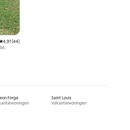
Gemiddelde beoordeling van 4,91 op 5, 44 recensies
4,91 (44)
bt.
eon Forge
Saint Louis
kantiewoningen
Vakantiewoningen