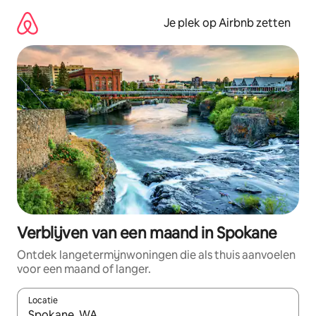
Ga
direct
Je plek op Airbnb zetten
naar
inhoud
Verblijven van een maand in Spokane
Ontdek langetermijnwoningen die als thuis aanvoelen
voor een maand of langer.
Locatie
Wanneer er resultaten beschikbaar zijn, maak je een keuze met 