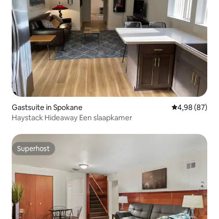
Gastsuite in Spokane
Gemiddelde be
4,98 (87)
Haystack Hideaway Een slaapkamer
Superhost
Superhost