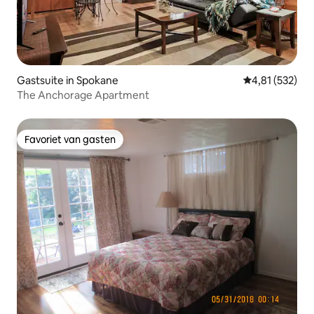
Gastsuite in Spokane
Gemiddelde beo
4,81 (532)
The Anchorage Apartment
Favoriet van gasten
Favoriet van gasten