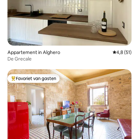
Appartement in Alghero
Gemiddelde 
4,8 (51)
De Grecale
Favoriet van gasten
Topfavoriet van gasten