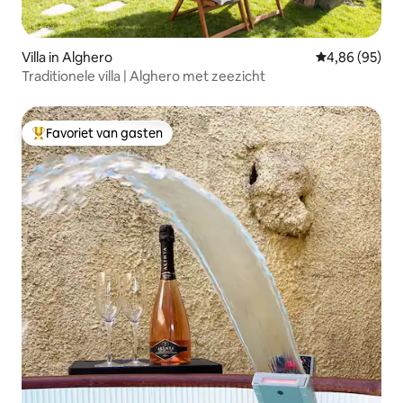
Villa in Alghero
Gemiddelde be
4,86 (95)
Traditionele villa | Alghero met zeezicht
Favoriet van gasten
Topfavoriet van gasten