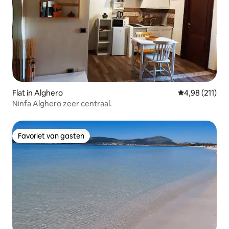
Flat in Alghero
Gemiddelde beo
4,98 (211)
Ninfa Alghero zeer centraal.
Favoriet van gasten
Favoriet van gasten