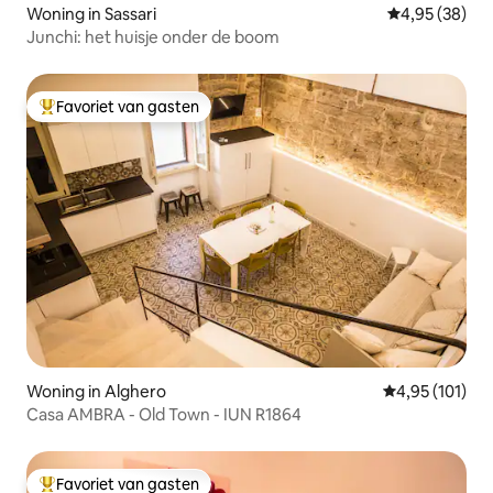
Woning in Sassari
Gemiddelde be
4,95 (38)
Junchi: het huisje onder de boom
Favoriet van gasten
Topfavoriet van gasten
Woning in Alghero
Gemiddelde beo
4,95 (101)
Casa AMBRA - Old Town - IUN R1864
Favoriet van gasten