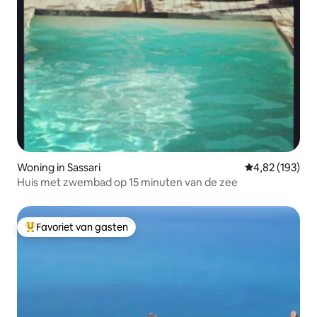
Woning in Sassari
Gemiddelde beo
4,82 (193)
Huis met zwembad op 15 minuten van de zee
Favoriet van gasten
Topfavoriet van gasten