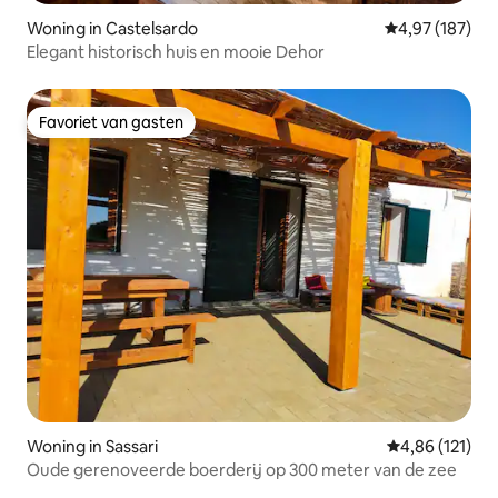
Woning in Castelsardo
Gemiddelde beo
4,97 (187)
Elegant historisch huis en mooie Dehor
Favoriet van gasten
Favoriet van gasten
Woning in Sassari
Gemiddelde beo
4,86 (121)
Oude gerenoveerde boerderij op 300 meter van de zee