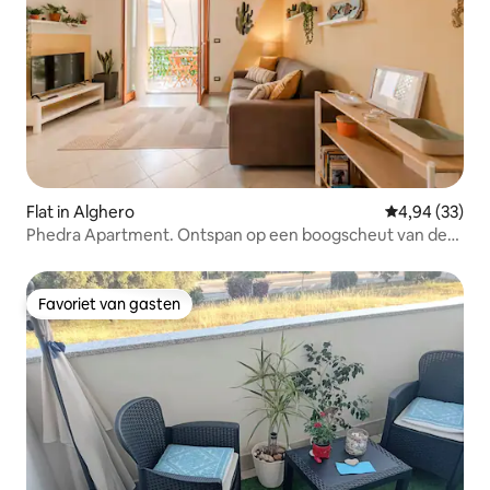
Flat in Alghero
Gemiddelde be
4,94 (33)
Phedra Apartment. Ontspan op een boogscheut van de
zee.
Favoriet van gasten
Favoriet van gasten