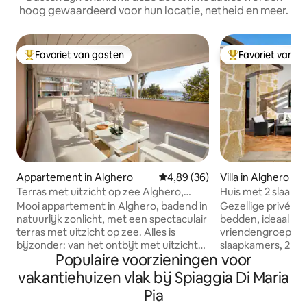
hoog gewaardeerd voor hun locatie, netheid en meer.
Favoriet van gasten
Favoriet van g
Topfavoriet van gasten
Topfavoriet van 
Appartement in Alghero
Gemiddelde beoordeling van 4,
4,89 (36)
Villa in Alghero
Terras met uitzicht op zee Alghero,
Huis met 2 slaapk
ontspanning Wifi AC garage
zeezicht
Mooi appartement in Alghero, badend in
Gezellige privévill
natuurlijk zonlicht, met een spectaculair
bedden, ideaal vo
terras met uitzicht op zee. Alles is
vriendengroepen. 
bijzonder: van het ontbijt met uitzicht
slaapkamers, 2 ba
Populaire voorzieningen voor
op de horizon tot het aperitief bij
vanwaar je kunt g
zonsondergang. De accommodatie
panoramisch uitzic
vakantiehuizen vlak bij Spiaggia Di Maria
heeft grote moderne ruimtes,
en Capo Caccia. De 
Pia
airconditioning in elke kamer, snelle wifi,
tien minuten rijde