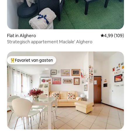
Flat in Alghero
Gemiddelde beo
4,99 (109)
Strategisch appartement Maclale' Alghero
Favoriet van gasten
Topfavoriet van gasten