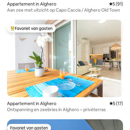
Appartement in Alghero
Gemiddelde
5 (91)
Aan zee met uitzicht op Capo Caccia / Alghero Old Town
Favoriet van gasten
Topfavoriet van gasten
Appartement in Alghero
Gemiddeld
5 (17)
Ontspanning en zeebries in Alghero ~ privéterras
Favoriet van gasten