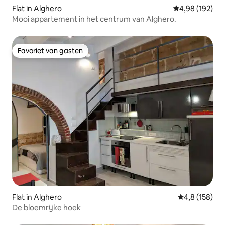
Flat in Alghero
Gemiddelde beo
4,98 (192)
Mooi appartement in het centrum van Alghero.
Favoriet van gasten
Favoriet van gasten
Flat in Alghero
Gemiddelde be
4,8 (158)
De bloemrijke hoek