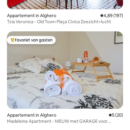
Appartement in Alghero
Gemiddelde beo
4,89 (197)
Tzia Veronica - Old Town Plaça Civica Zeezicht+lucht
Favoriet van gasten
Topfavoriet van gasten
Appartement in Alghero
Gemiddelde
5 (20)
Madeleine Apartment - NIEUW met GARAGE voor
auto/motorfiets