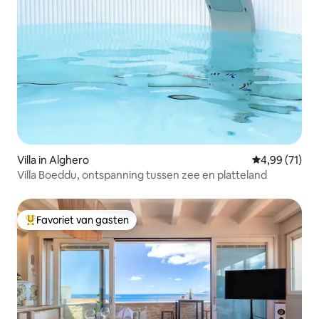
Villa in Alghero
Gemiddelde be
4,99 (71)
Villa Boeddu, ontspanning tussen zee en platteland
Favoriet van gasten
Topfavoriet van gasten