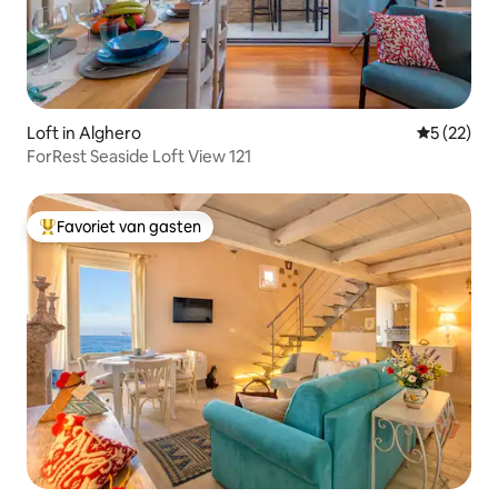
Loft in Alghero
Gemiddelde
5 (22)
ForRest Seaside Loft View 121
Favoriet van gasten
Topfavoriet van gasten