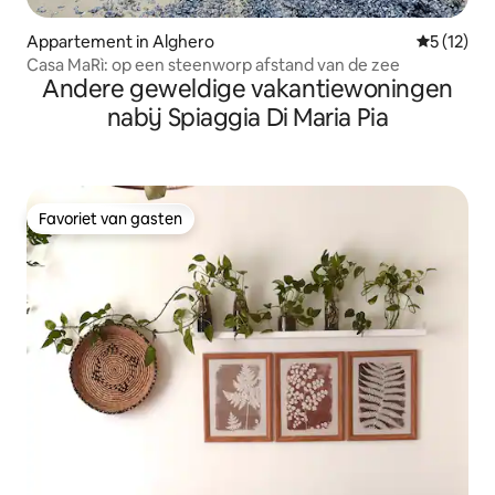
Appartement in Alghero
Gemiddeld
5 (12)
Casa MaRì: op een steenworp afstand van de zee
Andere geweldige vakantiewoningen
nabij Spiaggia Di Maria Pia
Favoriet van gasten
Favoriet van gasten