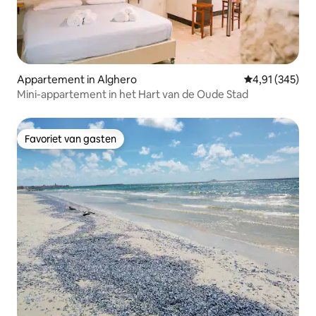
Appartement in Alghero
Gemiddelde beo
4,91 (345)
Mini-appartement in het Hart van de Oude Stad
Favoriet van gasten
Favoriet van gasten