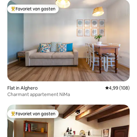
Favoriet van gasten
Topfavoriet van gasten
Flat in Alghero
Gemiddelde beo
4,99 (108)
Charmant appartement NiMa
Favoriet van gasten
Topfavoriet van gasten