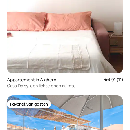
Appartement in Alghero
Gemiddelde b
4,91 (11)
Casa Daisy, een lichte open ruimte
Favoriet van gasten
Favoriet van gasten