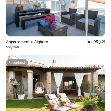
Appartement in Alghero
Gemiddelde be
4,95 (42)
solymar
Superhost
Superhost