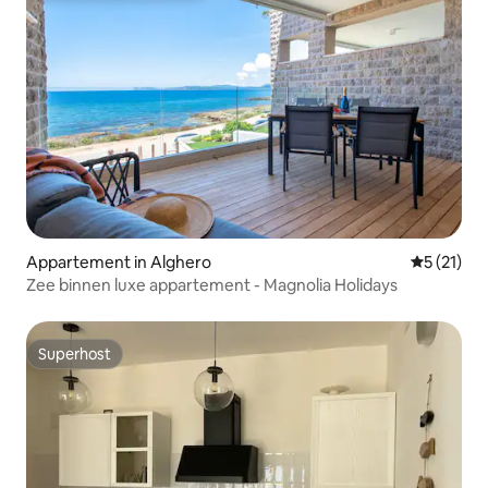
Appartement in Alghero
Gemiddeld
5 (21)
Zee binnen luxe appartement - Magnolia Holidays
Superhost
Superhost