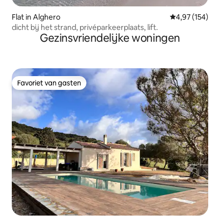
Flat in Alghero
Gemiddelde beo
4,97 (154)
dicht bij het strand, privéparkeerplaats, lift.
Gezinsvriendelijke woningen
Favoriet van gasten
Favoriet van gasten