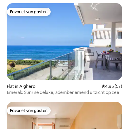
Favoriet van gasten
Favoriet van gasten
Flat in Alghero
Gemiddelde be
4,95 (57)
Emerald Sunrise deluxe, adembenemend uitzicht op zee
Favoriet van gasten
Favoriet van gasten