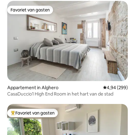
Favoriet van gasten
Favoriet van gasten
Appartement in Alghero
Gemiddelde beo
4,94 (299)
CasaDuccio1 High End Room in het hart van de stad
Favoriet van gasten
Topfavoriet van gasten