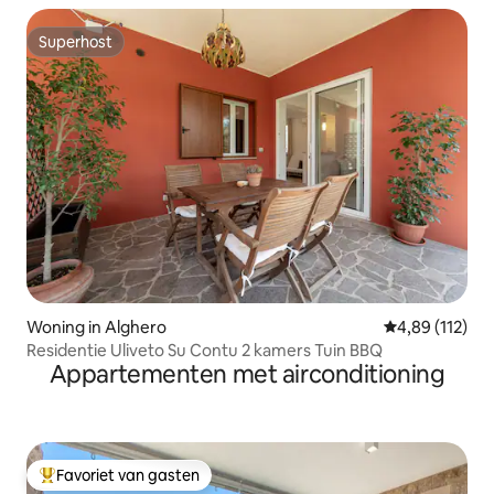
Superhost
Superhost
Woning in Alghero
Gemiddelde beo
4,89 (112)
Residentie Uliveto Su Contu 2 kamers Tuin BBQ
Appartementen met airconditioning
Favoriet van gasten
Topfavoriet van gasten