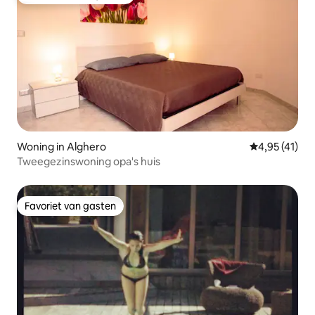
Topfavoriet van gasten
Woning in Alghero
Gemiddelde b
4,95 (41)
Tweegezinswoning opa's huis
Favoriet van gasten
Favoriet van gasten