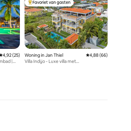
Favoriet van gasten
Topfavoriet van gasten
ecensies
Gemiddelde beoordeling van 4,92 op 5, 25 recensies
4,92 (25)
Woning in Jan Thiel
Gemiddelde beoordelin
4,88 (66)
mbad |
Villa Indijo - Luxe villa met
zeezicht/privézwembad