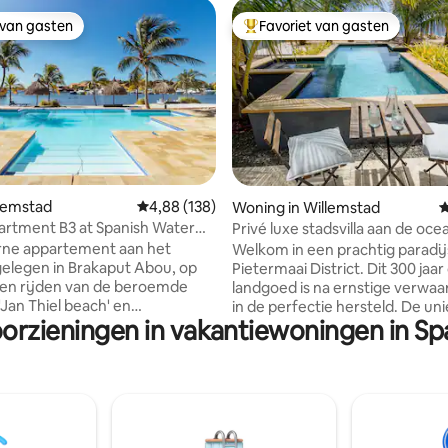
 van gasten
Favoriet van gasten
 van gasten
Topfavoriet van gasten
eling van 5 op 5, 8 recensies
llemstad
Gemiddelde beoordeling van 4,88 op 5, 138 r
4,88 (138)
Woning in Willemstad
G
rtment B3 at Spanish Water
Privé luxe stadsvilla aan de oc
zwembad
rne appartement aan het
Welkom in een prachtig paradij
 gelegen in Brakaput Abou, op
Pietermaai District. Dit 300 jaa
ten rijden van de beroemde
landgoed is na ernstige verwaar
in de perfectie hersteld. De un
oorzieningen in vakantiewoningen in S
h'. De naam van het
designstijl en decoratie is ged
Spanish Water resort, ( vroeger
liefde voor architectuur. De villa is te
a maya Resort') Dit
vinden in Pietermaai District oo
nt beschikt over: -
bekend als hete ‘Soho van Cura
ur / pick-up drop-off -
monumenten samenkomen me
 aan 'Spaans water'. - 2x
moderne tijd. Met een prachtig
ge zwembaden - Aan het
op de oceaan en een eigen zw