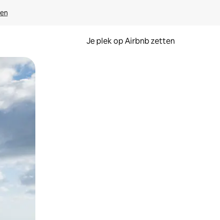
ven
Je plek op Airbnb zetten
en of swipen.