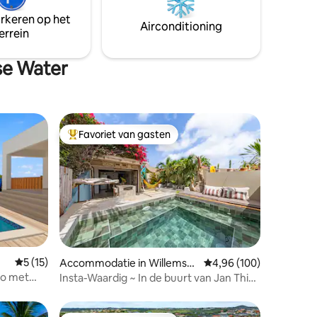
populaire hotspots op het eiland. Ideaal
nuit te
arkeren op het
voor families of vrienden die comfort en
dige
Airconditioning
errein
ontspanning
jn.
se Water
Favoriet van gasten
Topfavoriet van gasten
ecensies
Gemiddelde beoordeling van 5 op 5, 15 recensies
5 (15)
Accommodatie in Willemsta
Gemiddelde beoordeling
4,96 (100)
d
bo met
Insta-Waardig ~ In de buurt van Jan Thiel
~ Pvt Pool ~ Tukas