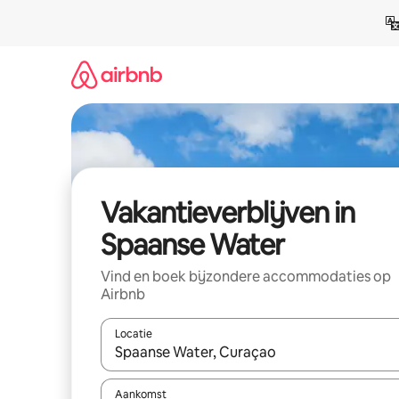
Ga
direct
naar
inhoud
Vakantieverblijven in
Spaanse Water
Vind en boek bijzondere accommodaties op
Airbnb
Locatie
Wanneer er resultaten beschikbaar zijn, maak je 
Aankomst