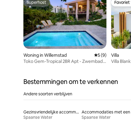
Superhost
Favoriet
Superhost
Favoriet
Woning in Willemstad
Gemiddelde beoord
5 (9)
Villa
Toko Gem-Tropical 2BR Apt - Zwembad
Villa Blan
in de buurt van Jan Thiel
Bestemmingen om te verkennen
Andere soorten verblijven
Gezinsvriendelijke accommodaties
Spaanse Water
Spaanse Water