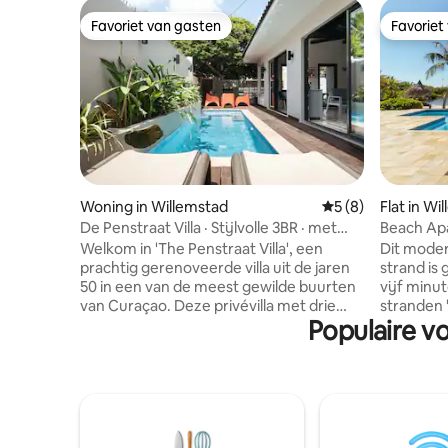
Favoriet van gasten
Favoriet
Favoriet van gasten
Favoriet
Woning in Willemstad
Gemiddelde beoord
5 (8)
Flat in Wi
De Penstraat Villa · Stijlvolle 3BR · met
Beach Apa
dompelbad
Resort
Welkom in 'The Penstraat Villa', een
Dit mode
prachtig gerenoveerde villa uit de jaren
strand is
50 in een van de meest gewilde buurten
vijf minu
van Curaçao. Deze privévilla met drie
stranden 'Jan Thiel beach' en
Populaire v
slaapkamers combineert vintage charme
'Caracasbaai beac
met modern comfort, met behouden
resort is 
ambachtelijke Madeira-tegels, een
genaamd 'L
duikbad in de schaduw van een Wayaca-
apparteme
boom, naadloos binnen-buitenleven, een
autoverhu
volledig uitgeruste keuken en een terras
Privéstrand
op de bovenverdieping met uitzicht op
infinity ed