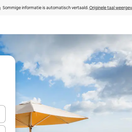
Sommige informatie is automatisch vertaald. 
Originele taal weerge
een keuze met je de pijltjestoetsen omhoog en omlaag, óf door te tikk