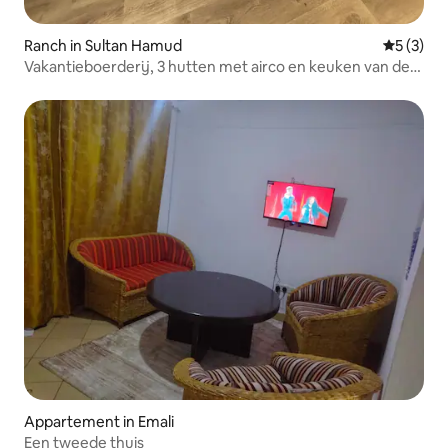
Ranch in Sultan Hamud
Gemiddeld
5 (3)
Vakantieboerderij, 3 hutten met airco en keuken van de
chef
Appartement in Emali
Een tweede thuis