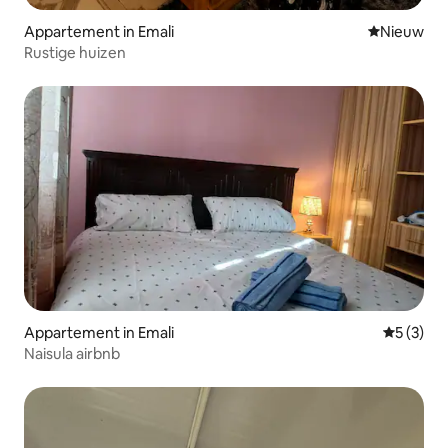
Appartement in Emali
Nieuwe ac
Nieuw
Rustige huizen
Appartement in Emali
Gemiddeld
5 (3)
Naisula airbnb