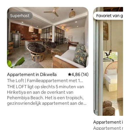
Superhost
Favoriet van gas
Superhost
Favoriet van gas
Appartement in Dikwella
Gemiddelde beoordeling van 4,
4,86 (14)
The Loft | Familieappartement met 1
slaapkamer | Op loopafstand van het
THE LOFT ligt op slechts 5 minuten van
strand
Hiriketiya en aan de overkant van
Pehembiya Beach. Het is een tropisch,
gezinsvriendelijk appartement aan de
zonovergoten zuidkust van Sri Lanka,
dat comfort combineert met
ontspannen kustcharme. Centraal
Appartement in M
gelegen, op loopafstand van cafés,
Appartement met 