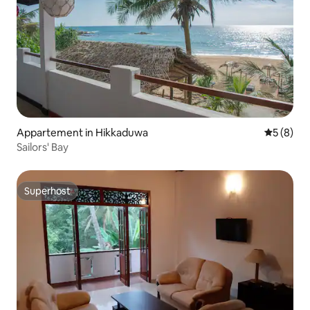
Appartement in Hikkaduwa
Gemiddeld
5 (8)
Sailors' Bay
Superhost
Superhost