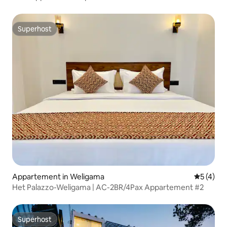
Superhost
Superhost
Appartement in Weligama
Gemiddeld
5 (4)
Het Palazzo-Weligama | AC-2BR/4Pax Appartement #2
Superhost
Superhost