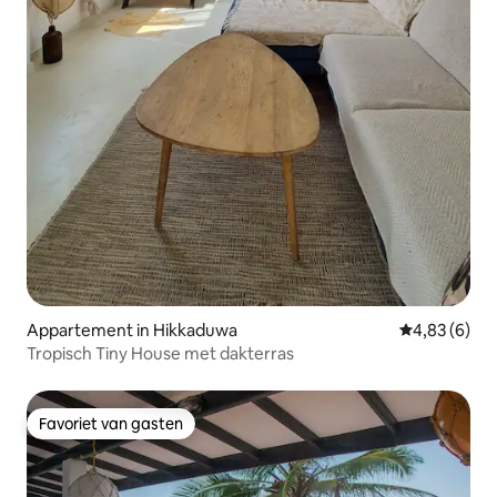
Appartement in Hikkaduwa
Gemiddelde b
4,83 (6)
Tropisch Tiny House met dakterras
Favoriet van gasten
Favoriet van gasten