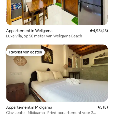
Appartement in Weligama
Gemiddelde be
4,93 (43)
Luxe villa, op 50 meter van Weligama Beach
Favoriet van gasten
Favoriet van gasten
Appartement in Midigama
Gemiddeld
5 (8)
Clay Leafe - Midigama | Privé-appartement voor 2