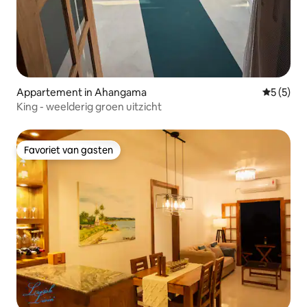
Appartement in Ahangama
Gemiddeld
5 (5)
King - weelderig groen uitzicht
Favoriet van gasten
Favoriet van gasten