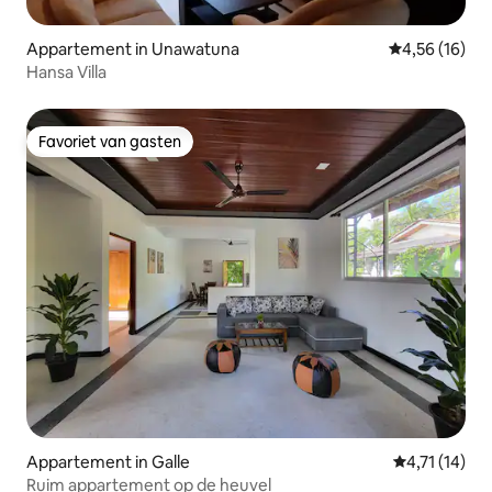
Appartement in Unawatuna
Gemiddelde be
4,56 (16)
Hansa Villa
Favoriet van gasten
Favoriet van gasten
Appartement in Galle
Gemiddelde b
4,71 (14)
Ruim appartement op de heuvel