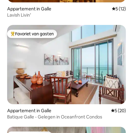
Appartement in Galle
Gemiddeld
5 (12)
Lavish Livin’
Favoriet van gasten
Topfavoriet van gasten
Appartement in Galle
Gemiddelde
5 (20)
Batique Galle - Gelegen in Oceanfront Condos