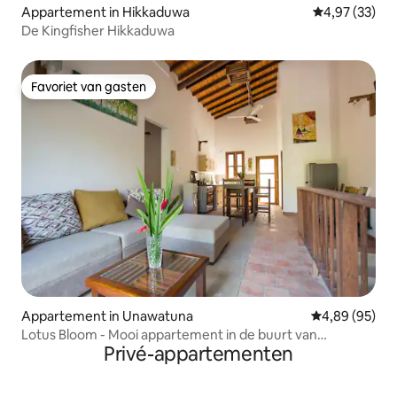
Appartement in Hikkaduwa
Gemiddelde be
4,97 (33)
De Kingfisher Hikkaduwa
Favoriet van gasten
Favoriet van gasten
Appartement in Unawatuna
Gemiddelde be
4,89 (95)
Lotus Bloom - Mooi appartement in de buurt van
Privé-appartementen
Unawatuna Beach