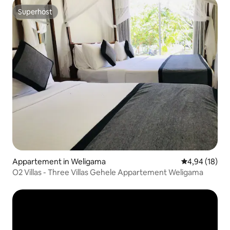
Superhost
Superhost
Appartement in Weligama
Gemiddelde be
4,94 (18)
O2 Villas - Three Villas Gehele Appartement Weligama