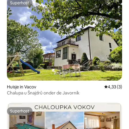
Superhost
Superhost
Huisje in Vacov
Gemiddelde b
4,33 (3)
Chalupa u Šnajdrů onder de Javorník
Superhost
Superhost