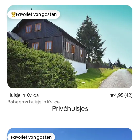
Favoriet van gasten
Topfavoriet van gasten
Huisje in Kvilda
Gemiddelde be
4,95 (42)
Boheems huisje in Kvilda
Privéhuisjes
Favoriet van gasten
Favoriet van gasten