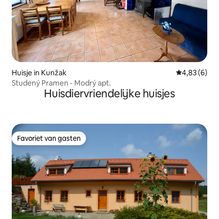
Huisje in Kunžak
Gemiddelde b
4,83 (6)
Studený Pramen - Modrý apt.
Huisdiervriendelijke huisjes
Favoriet van gasten
Favoriet van gasten