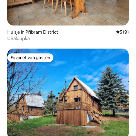
Huisje in Příbram District
Gemiddeld
5 (9)
Chaloupka
Favoriet van gasten
Favoriet van gasten