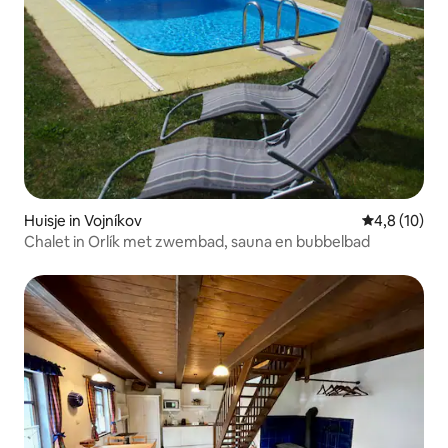
Huisje in Vojníkov
Gemiddelde b
4,8 (10)
Chalet in Orlík met zwembad, sauna en bubbelbad