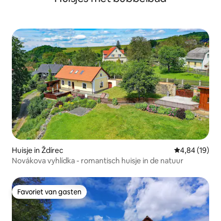
Huisje in Ždírec
Gemiddelde be
4,84 (19)
Novákova vyhlídka - romantisch huisje in de natuur
Favoriet van gasten
Favoriet van gasten