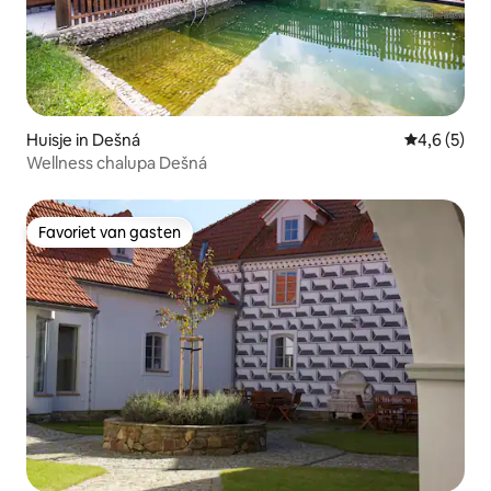
Huisje in Dešná
Gemiddelde 
4,6 (5)
Wellness chalupa Dešná
Favoriet van gasten
Favoriet van gasten