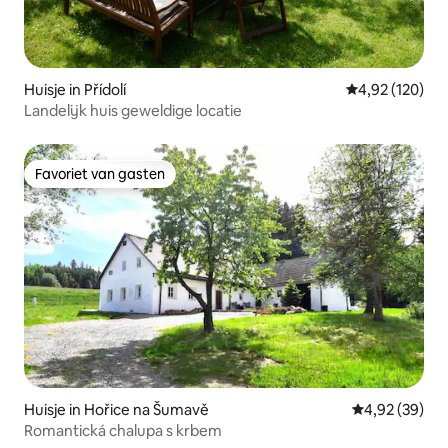
Huisje in Přídolí
Gemiddelde beo
4,92 (120)
Landelijk huis geweldige locatie
Favoriet van gasten
Favoriet van gasten
Huisje in Hořice na Šumavě
Gemiddelde be
4,92 (39)
Romantická chalupa s krbem