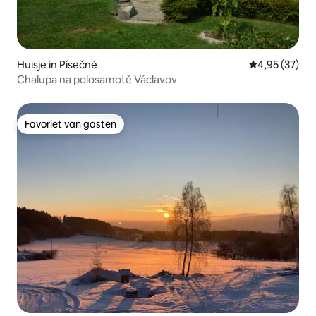
Huisje in Písečné
Gemiddelde be
4,95 (37)
Chalupa na polosamotě Václavov
Favoriet van gasten
Favoriet van gasten