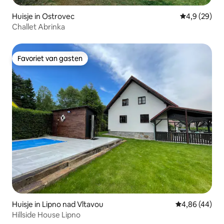
Huisje in Ostrovec
Gemiddelde b
4,9 (29)
Challet Abrinka
Favoriet van gasten
Favoriet van gasten
Huisje in Lipno nad Vltavou
Gemiddelde be
4,86 (44)
Hillside House Lipno