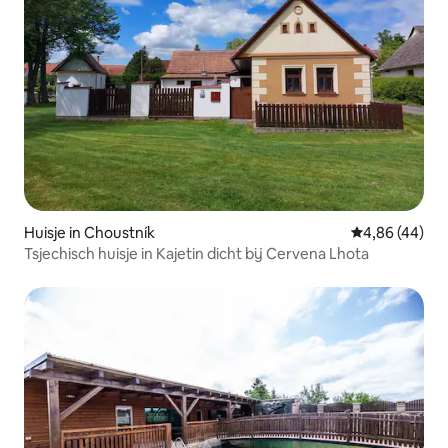
Huisje in Choustník
Gemiddelde be
4,86 (44)
Tsjechisch huisje in Kajetin dicht bij Cervena Lhota