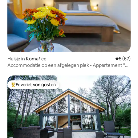
Huisje in Komařice
Gemiddelde
5 (67)
Accommodatie op een afgelegen plek - Appartement "U
Tesařů"
Favoriet van gasten
Topfavoriet van gasten