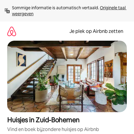
Ga
Sommige informatie is automatisch vertaald. 
Originele taal 
direct
weergeven
naar
inhoud
Je plek op Airbnb zetten
Huisjes in Zuid-Bohemen
Vind en boek bijzondere huisjes op Airbnb