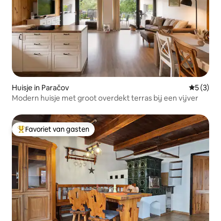
Huisje in Paračov
Gemiddeld
5 (3)
Modern huisje met groot overdekt terras bij een vijver
Favoriet van gasten
Topfavoriet van gasten