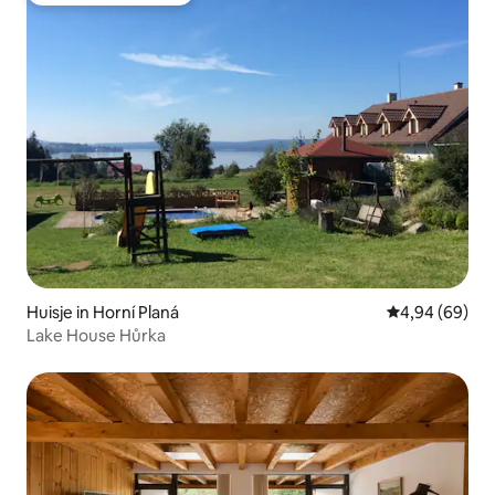
Huisje in Horní Planá
Gemiddelde be
4,94 (69)
Lake House Hůrka