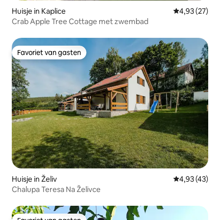
Huisje in Kaplice
Gemiddelde be
4,93 (27)
Crab Apple Tree Cottage met zwembad
Favoriet van gasten
Favoriet van gasten
Huisje in Želiv
Gemiddelde be
4,93 (43)
Chalupa Teresa Na Želivce