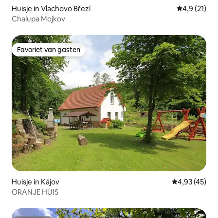
Huisje in Vlachovo Březí
Gemiddelde 
4,9 (21)
Chalupa Mojkov
Favoriet van gasten
Favoriet van gasten
Huisje in Kájov
Gemiddelde be
4,93 (45)
ORANJE HUIS