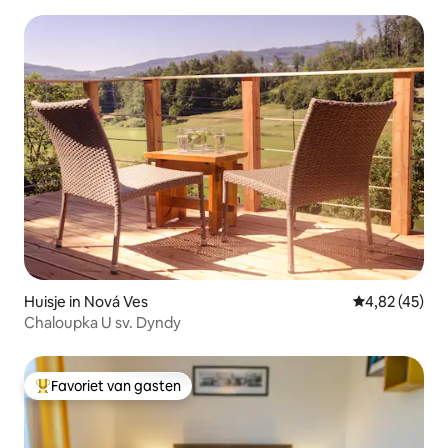
Huisje in Nová Ves
Gemiddelde be
4,82 (45)
Chaloupka U sv. Dyndy
Favoriet van gasten
Topfavoriet van gasten