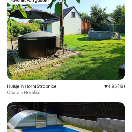
Favoriet van gasten
Favoriet van gasten
Huisje in Horní Stropnice
Gemiddelde be
4,95 (19)
Chata u Horalíků