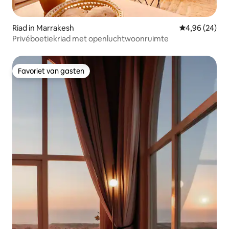
Riad in Marrakesh
Gemiddelde be
4,96 (24)
Privéboetiekriad met openluchtwoonruimte
Favoriet van gasten
Favoriet van gasten