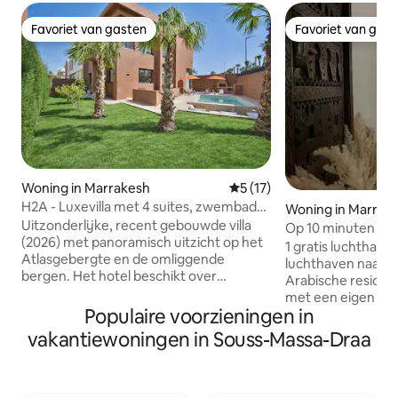
Favoriet van gasten
Favoriet van gas
Favoriet van gasten
Favoriet van gas
Woning in Marrakesh
Gemiddelde beoordeling van
5 (17)
H2A - Luxevilla met 4 suites, zwembad
Woning in Marrak
en bioscoopzaal
Uitzonderlijke, recent gebouwde villa
Op 10 minuten lope
(2026) met panoramisch uitzicht op het
Privézwembad
1 gratis luchthave
Atlasgebergte en de omliggende
luchthaven naar de riad. Au
bergen. Het hotel beschikt over
Arabische residen
4 elegante suites met eigen badkamer
met een eigen do
en kingsize bedden (180 × 200). Lichte
Populaire voorzieningen in
het hart van Marr
dubbele woonkamer, eigen filmkamer
Bahia-paleis en op
vakantiewoningen in Souss-Massa-Draa
en grote, goed uitgeruste keuken.
bruisende Piazza 
Buiten vind je een aangelegde tuin, een
en elegante slaa
terras, een barbecue, een
airconditioning en
tafeltennistafel en een privézwembad