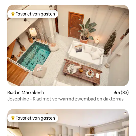
Favoriet van gasten
Topfavoriet van gasten
Riad in Marrakesh
Gemiddelde
5 (33)
Josephine - Riad met verwarmd zwembad en dakterras
Favoriet van gasten
Topfavoriet van gasten