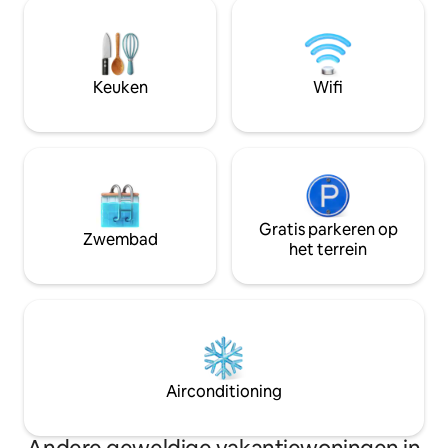
zonnig gemeubilee
van 8 meter. Het is de perfecte plek om
te ontspannen De accommodatie is
met familie of vrienden te genieten van
compleet met een 
een luxueus verblijf in volledige rust, in
keuken, 1 woonka
een stille en verfijnde omgeving.
Ontbijt dagelijkse
Keuken
Wifi
inbegrepen
Gratis parkeren op
Zwembad
het terrein
Airconditioning