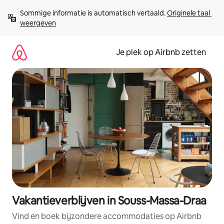
Ga
Sommige informatie is automatisch vertaald. 
Originele taal 
direct
weergeven
naar
inhoud
Je plek op Airbnb zetten
Vakantieverblijven in Souss-Massa-Draa
Vind en boek bijzondere accommodaties op Airbnb