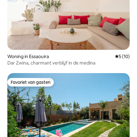
Woning in Essaouira
Gemiddelde
5 (10)
Dar Zwina, charmant verblijf in de medina
Favoriet van gasten
Favoriet van gasten