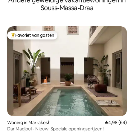
Andere geweldige vakantiewoningen in
Souss-Massa-Draa
Favoriet van gasten
Topfavoriet van gasten
Woning in Marrakesh
Gemiddelde be
4,98 (64)
Dar Madjoul - Nieuw! Speciale openingsprijzen!