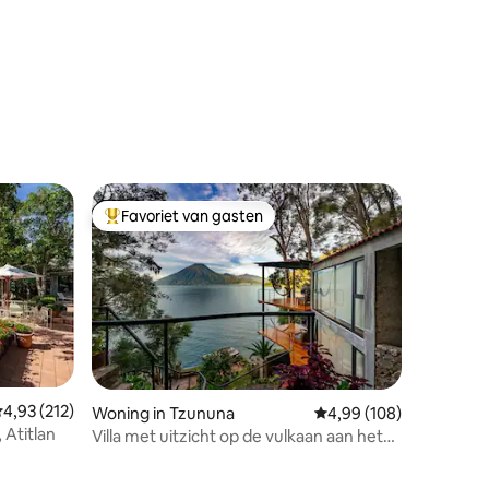
Favoriet van gasten
Topfavoriet van gasten
emiddelde beoordeling van 4,93 op 5, 212 recensies
4,93 (212)
Woning in Tzununa
Gemiddelde beoordeling
4,99 (108)
 Atitlan
Villa met uitzicht op de vulkaan aan het
ecensies
meer (La Vista Maya)