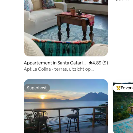
zonsopg
Appartement in Santa Catarin
Gemiddelde beoordeli
4,89 (9)
a Palopó
Apt La Colina - terras, uitzicht op
zonsondergang, toegang tot het meer
Superhost
Favor
Superhost
Topfavor