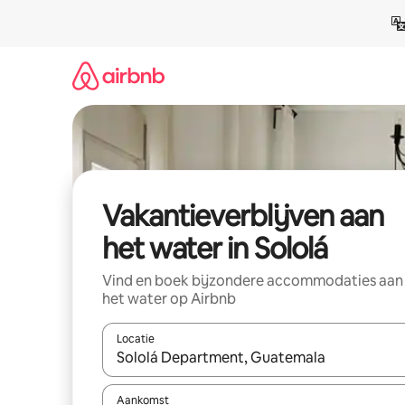
Ga
direct
naar
inhoud
Vakantieverblijven aan
het water in Sololá
Vind en boek bijzondere accommodaties aan
het water op Airbnb
Locatie
Wanneer er resultaten beschikbaar zijn, maak je 
Aankomst