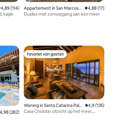
ecensies
emiddelde beoordeling van 4,89 op 5, 114 recensies
4,89 (114)
Appartement in San Marcos L
Gemiddelde beoordeli
4,88 (17)
a Laguna
, kajak
Duplex met zonsopgang aan een meer
Favoriet van gasten
Favoriet van gasten
ecensies
Woning in Santa Catarina Palo
Gemiddelde beoordeli
4,9 (135)
pó
Casa Cholotío uitzicht op het meer,
emiddelde beoordeling van 4,98 op 5, 282 recensies
4,98 (282)
modern, toegang tot het strand
 en sauna