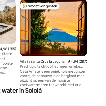
Chalet in
Favoriet van gasten
Favor
Topfavoriet van gasten
Topfavo
na
Sunrise C
het mee
Modern o
meer, op 
Panajache
slaapkam
balkons 
omliggen
met woo
quality t
ecensies
emiddelde beoordeling van 4,98 op 5, 255 recensies
4,98 (255)
uitkijkt 
 Starlink |
van resta
het
kajak/sub
Villa in Santa Cruz la Laguna
Gemiddelde beoordeling
4,94 (287)
 mooiste
bergpade
Prachtig uitzicht op het meer, unieke
roene
Privé, ma
architectuur
Casa Amate is een uniek huis met glazen
on
Bereid je
voorzijde gebouwd in de bergkant met
 en 3,5
uitzicht op een van de mooiste
tub, een
zoetwatermeren ter wereld. Met drie
eiger.
water in Sololá
slaapkamers en drie badkamers, voor
zes personen, is dit de perfecte plek om
 doen met
te ontspannen, tot rust te komen en te
n krachtig
genieten van het spectaculaire uitzicht
maar toch