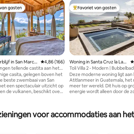
 van gasten
Favoriet van gasten
 van gasten
Topfavoriet van gasten
 van 4,96 op 5, 329 recensies
blijf in San Marco
Gemiddelde beoordeling van 4,86 op 5, 166 r
4,86 (166)
Woning in Santa Cruz la Lag
G
na
una
ingen tellende castita aan het
Toli Villa 2 - Modern | Bubbelbad |
, strand, keuken, sauna
Zonne-energie
ige casita, gelegen boven het
Deze moderne woning ligt aan 
de beste zwembaai van San
Atitlanmeer in Guatemala, het
et een spectaculair uitzicht op
meer ter wereld. Dit huis op g
en de vulkanen, beschikt over
energie wordt alleen door de z
tisch balkon, een privéstrand
gevoed en heeft 3 slaapkamers
arte woon-/studiekamer. En
badkamers met een grote hot 
 geniet van een diep bad
voetbalveld en een moderne st
zieningen voor accommodaties aan het 
 palapa-dak met uitzicht op
Kom er even tussenuit om te
, douche met op maat
ontspannen en/of wat werk te
tegels. Je hebt toegang tot
snelle Starlink-internet met ee
tig yogaplatform, kajaks, SUP's,
mesh-wifinetwerk. Woonwijk, 