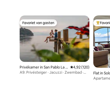
Favoriet van gasten
Favor
Favoriet van gasten
Topfavor
Privékamer in San Pablo La L
Gemiddelde beoordeling
4,92 (120)
aguna
A9: Privésteiger · Jacuzzi · Zwembad ·
Flat in Sol
Restaurant
Apartamen
Atitlán