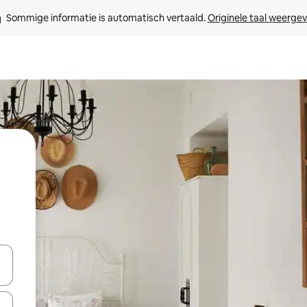
Sommige informatie is automatisch vertaald. 
Originele taal weerge
een keuze met je de pijltjestoetsen omhoog en omlaag, óf door te tikk