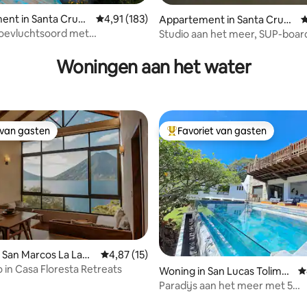
nt in Santa Cruz l
Gemiddelde beoordeling van 4,91 op 5, 183 r
4,91 (183)
Appartement in Santa Cruz l
G
a Laguna
toevluchtsoord met
Studio aan het meer, SUP-board
g van 4,81 op 5, 59 recensies
mend uitzicht op het meer
Woningen aan het water
 van gasten
Favoriet van gasten
 van gasten
Topfavoriet van gasten
 San Marcos La Lagu
Gemiddelde beoordeling van 4,87 op 5, 15 r
4,87 (15)
o in Casa Floresta Retreats
Woning in San Lucas Tolimá
G
n
Paradijs aan het meer met 5
slaapkamers, zwembad, jacuzzi