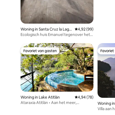
Woning in Santa Cruz la Lagu
Gemiddelde beoordelin
4,92 (99)
na
Ecologisch huis Emanuel tegenover het
meer Chalet
Favoriet van gasten
Favoriet
Favoriet van gasten
Favoriet
Woning in Lake Atitlán
Gemiddelde beoordelin
4,94 (78)
Ataraxia Atitlán • Aan het meer,
Woning in
verwarmd zwembad en kajaks
Villa aan
verwarmd