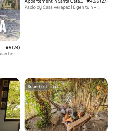
Appartement in Santa Catari
Gemiddelde beoordelin
4,96 (27)
na Palopó
Pablo bij Casa Verapaz | Eigen tuin +
zwembad
Gemiddelde beoordeling van 5 op 5, 24 recensies
5 (24)
 aan het
Superhost
Superhost