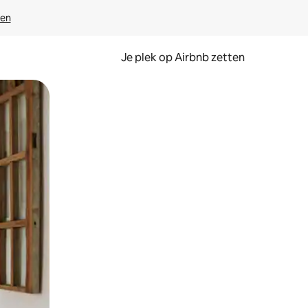
ven
Je plek op Airbnb zetten
en of swipen.