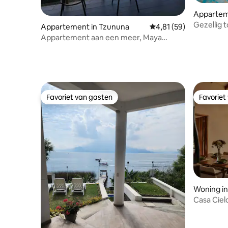
Apparteme
a Laguna
Gezellig 
Appartement in Tzununa
Gemiddelde beoordelin
4,81 (59)
adembene
Appartement aan een meer, Maya
Moon, spectaculair uitzicht
Favoriet van gasten
Favoriet
Favoriet van gasten
Favoriet
Woning in
na
Casa Ciel