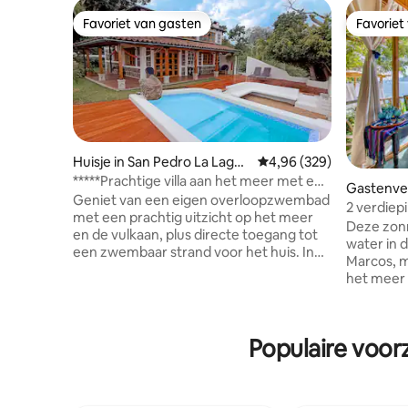
Favoriet van gasten
Favoriet
Favoriet van gasten
Favoriet
Huisje in San Pedro La Lagun
Gemiddelde beoordeling
4,96 (329)
a
*****Prachtige villa aan het meer met een
Gastenver
gezellig strand
Geniet van een eigen overloopzwembad
s La Lagu
2 verdiep
met een prachtig uitzicht op het meer
meer
Deze zonn
en de vulkaan, plus directe toegang tot
water in 
een zwembaar strand voor het huis. In
Marcos, m
tegenstelling tot afgelegen verhuur, ligt
het meer 
La Casa Bonita del Lago in San Pedro La
een roman
Laguna - de meest gastvrije stad van het
en een ap
meer - met winkels, cafés, restaurants
nog meer:
en alle diensten in de buurt. Gelegen in
Populaire voor
onder een
een rustige, natuurlijke, luxe woonwijk,
het meer
op slechts 5–7 minuten met de tuk-tuk
gemaakte 
naar de belangrijkste dokken. 600 m²
een prach
tuinen, vuurplaats in de buitenlucht,