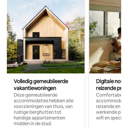
Volledig gemeubileerde
Digitale nom
vakantiewoningen
reizende prof
Deze gemeubileerde
Comfortabele
accommodaties hebben alle
accommodatie
voorzieningen van thuis, van
reizende en op
rustige berghutten tot
werkende profe
handige appartementen
wifi en special
midden in de stad.