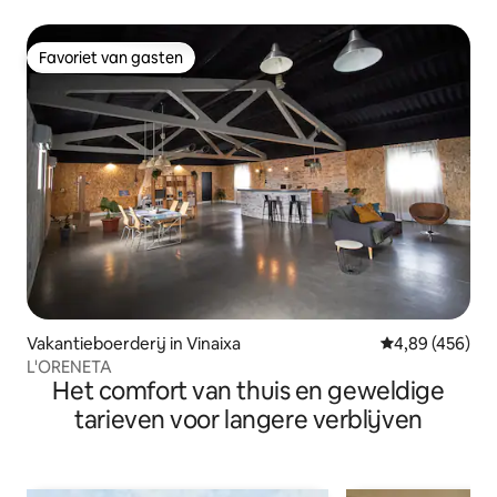
Favoriet van gasten
Favoriet van gasten
Vakantieboerderij in Vinaixa
Gemiddelde beo
4,89 (456)
L'ORENETA
Het comfort van thuis en geweldige
tarieven voor langere verblijven