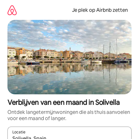
Ga
direct
Je plek op Airbnb zetten
naar
inhoud
Verblijven van een maand in Solivella
Ontdek langetermijnwoningen die als thuis aanvoelen
voor een maand of langer.
Locatie
Wanneer er resultaten beschikbaar zijn, maak je een keuze met 