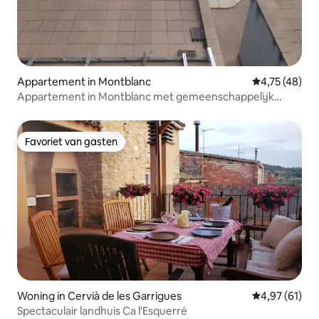
Appartement in Montblanc
Gemiddelde be
4,75 (48)
Appartement in Montblanc met gemeenschappelijk
zwembad
Favoriet van gasten
Favoriet van gasten
Woning in Cervià de les Garrigues
Gemiddelde be
4,97 (61)
Spectaculair landhuis Ca l'Esquerré