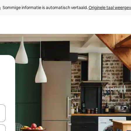
Sommige informatie is automatisch vertaald. 
Originele taal weerge
een keuze met je de pijltjestoetsen omhoog en omlaag, óf door te tikk