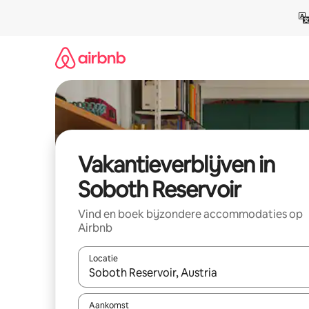
Ga
direct
naar
inhoud
Vakantieverblijven in
Soboth Reservoir
Vind en boek bijzondere accommodaties op
Airbnb
Locatie
Wanneer er resultaten beschikbaar zijn, maak je 
Aankomst