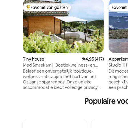
Favoriet van gasten
Favoriet
Topfavoriet van gasten
Favoriet
Tiny house
Gemiddelde beoordeling
4,95 (417)
Apparte
Med Smrekami | Boetiekwellness- en
Studio 11
spa-verblijf
Beleef een onvergetelijk 'boutique-
Dit moder
wellness'-uitstapje in het hart van het
magische 
Oziaanse sparrenbos. Onze unieke
geschikt 
accommodatie biedt volledige privacy in
een prach
twee afzonderlijke ruimtes: een
je van kun
romantisch houten huisje met
op een ove
Populaire vo
panoramisch uitzicht, een premium
biedt een
massagestoel en een filmprojector in
keuken is
bed, en een woonsuite met eigen sauna,
oven, bro
open haard en keuken. Voor het huisje
broodroos
vind je een bubbelbad onder de sterren
creatief t