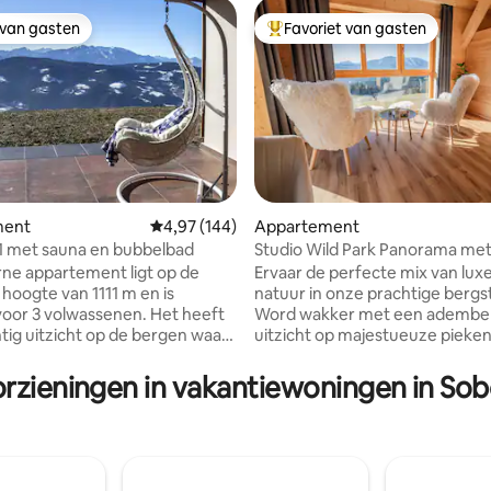
 van gasten
Favoriet van gasten
 van gasten
Topfavoriet van gasten
 van 4,95 op 5, 417 recensies
ment
Gemiddelde beoordeling van 4,97 op 5, 144 r
4,97 (144)
Appartement
11 met sauna en bubbelbad
Studio Wild Park Panorama me
bubbelbad en sauna
ne appartement ligt op de
Ervaar de perfecte mix van lux
hoogte van 1111 m en is
natuur in onze prachtige bergs
voor 3 volwassenen. Het heeft
Word wakker met een ademb
tig uitzicht op de bergen waar
uitzicht op majestueuze pieke
t genieten terwijl je ontspant
dompel jezelf onder in de rust 
rdekt terras op het dak. Het
ongerepte natuur. Verjong in o
orzieningen in vakantiewoningen in Sob
 eigen hottub en sauna. De
infraroodsauna en ontspan in h
 volledig uitgerust met een
bubbelbad in de buitenlucht op
odrooster, koelkast,
overdekte terras. Geniet in de
ter en zelfs keukengerei om
van een verfrissende duik in he
e zijn met koken. Het interieur
zwembad en de unieke aanblik