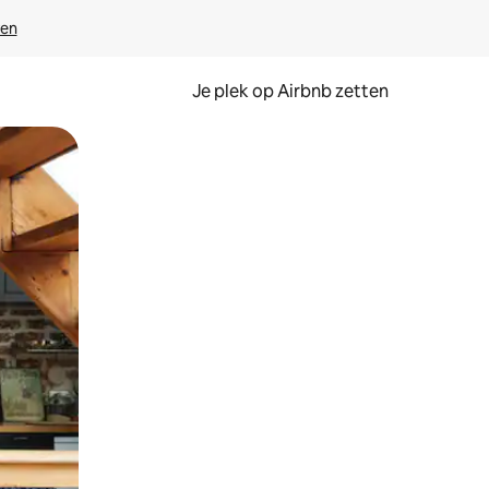
ven
Je plek op Airbnb zetten
en of swipen.