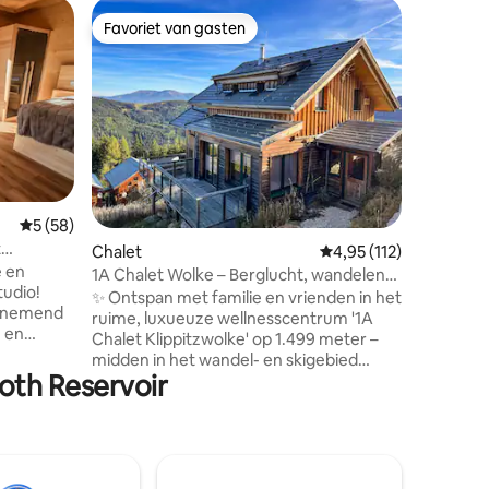
Apparte
Favoriet van gasten
Favor
Favoriet van gasten
Topfavo
Appartem
beek
Apparteme
locatie i
de drukte
genieten 
lucht. De
huis str
kabbelend geluid. 
ruim gen
ecensies
Gemiddelde beoordeling van 5 op 5, 58 recensies
5 (58)
thee en 
t
Chalet
Gemiddelde beoordelin
4,95 (112)
bereiden.
e en
drankjes
1A Chalet Wolke – Berglucht, wandelen
tudio!
een heerl
en wellness
✨ Ontspan met familie en vrienden in het
enemend
aangrenz
ruime, luxueuze wellnesscentrum '1A
n en
grazen.
Chalet Klippitzwolke' op 1.499 meter –
van de
midden in het wandel- en skigebied
nze eigen
oth Reservoir
Klippitztörl. 🧖‍♂️ Beglaasde spa met
et
bubbelbad en infraroodcabine 🛏️
 het
Geschikt voor maximaal 10 gasten
 zomer
(3 tweepersoonskamers, 1 kamer met
t
stapelbed, slaapbank) 🧺 Lakens en
 van
handdoeken inbegrepen 🎿 Skiliften op