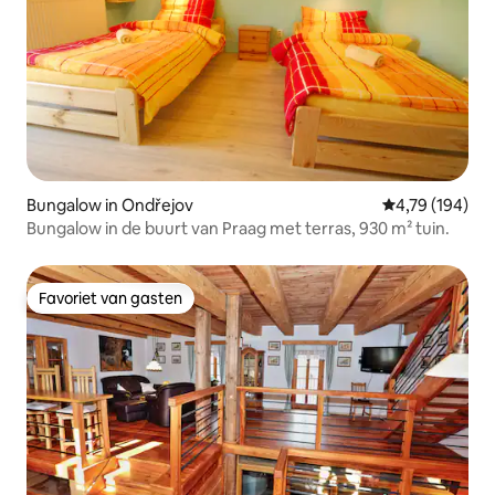
Bungalow in Ondřejov
Gemiddelde beo
4,79 (194)
Bungalow in de buurt van Praag met terras, 930 m² tuin.
Favoriet van gasten
Favoriet van gasten