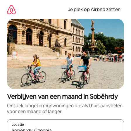
Ga
direct
Je plek op Airbnb zetten
naar
inhoud
Verblijven van een maand in Soběhrdy
Ontdek langetermijnwoningen die als thuis aanvoelen
voor een maand of langer.
Locatie
Wanneer er resultaten beschikbaar zijn, maak je een keuze met 