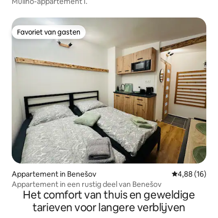
Mulino-appartement I.
Favoriet van gasten
Favoriet van gasten
Appartement in Benešov
Gemiddelde be
4,88 (16)
Appartement in een rustig deel van Benešov
Het comfort van thuis en geweldige
tarieven voor langere verblijven