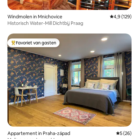
Windmolen in Mnichovice
Gemiddelde be
4,9 (129)
Historisch Water-Mill Dichtbij Praag
Favoriet van gasten
Topfavoriet van gasten
Appartement in Praha-západ
Gemiddelde
5 (26)