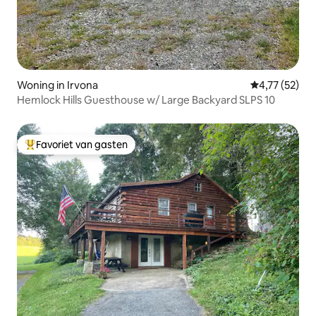
Woning in Irvona
Gemiddelde be
4,77 (52)
Hemlock Hills Guesthouse w/ Large Backyard SLPS 10
Favoriet van gasten
Topfavoriet van gasten