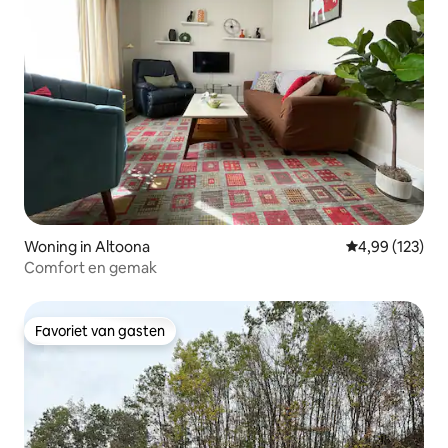
Woning in Altoona
Gemiddelde beo
4,99 (123)
Comfort en gemak
Favoriet van gasten
Favoriet van gasten