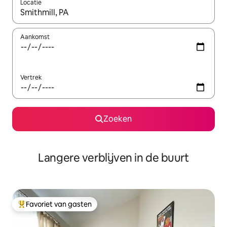
Locatie
Wanneer er resultaten beschikbaar zijn, maak je een keuze met 
Aankomst
Vertrek
Zoeken
Langere verblijven in de buurt
Favoriet van gasten
Topfavoriet van gasten