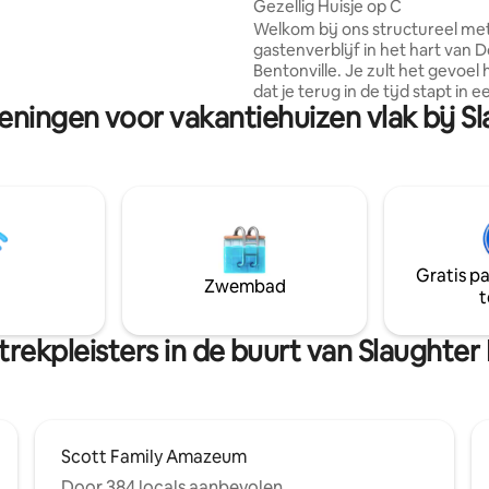
Gezellig Huisje op C
vé aan, maar heeft gemakkelijke
Welkom bij ons structureel me
ot alle voorzieningen van
gastenverblijf in het hart van
, Rogers, Bentonville of
Bentonville. Je zult het gevoel
le. Toegang tot Beaver Lake ligt
dat je terug in de tijd stapt in e
s 2 minuten rijden, of een
eningen voor vakantiehuizen vlak bij Sl
historisch gebouw dat volledig
 van 10 minuten langs de weg,
baksteen is gemaakt, maar ons 
egang tot het strand vindt om
de achtertuin werd in 2023 volt
lanceren.
een werk van liefde en gastvrij
Geniet van directe toegang tot
Springs Park en paden aan het 
het blok, of een korte wandelin
het Downtown-plein. We wonen
Gratis p
hoofdhuis op het terrein, maa
Zwembad
t
het huisje ontworpen om de pr
gasten te maximaliseren. Welk
rekpleisters in de buurt van Slaughter 
Scott Family Amazeum
Door 384 locals aanbevolen