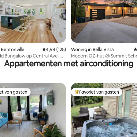
 Bentonville
Gemiddelde beoordeling van 4,99 op 5, 125 r
4,99 (125)
Woning in Bella Vista
G
 van 4,93 op 5, 302 recensies
d Bungalow op Central Ave-
Modern OZ-hut @ Summit Schoo
Appartementen met airconditioning
ie!
iet van gasten
Favoriet van gasten
iet van gasten
Topfavoriet van gasten