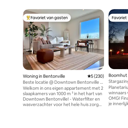
Favoriet van gasten
Favoriet
Topfavoriet van gasten
Favoriet
Boomhut i
Woning in Bentonville
Gemiddelde beoordel
5 (230)
Stargazin
Beste locatie @ Downtown Bentonville (2
Beaver L
Planetari
slaapkamers, 1 badkamer)
Welkom in ons eigen appartement met 2
winnaars 
slaapkamers van 1000 m ² in het hart van
OMG! Fina
Downtown Bentonville! - Waterfilter en
je innerl
wasverzachter voor het hele huis zorgen
uitzichte
voor drinkbaar water uit elke kraan en
sterrenhe
douche. - 1e verdieping, plafond van 10
ontsnappi
voet, 2 kingsize bedden, 1 woonkamer
zijn naar ver
met 75 inch tv, 1 complete badkamer en