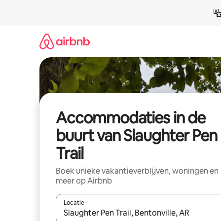
Ga
direct
naar
inhoud
Accommodaties in de
buurt van Slaughter Pen
Trail
Boek unieke vakantieverblijven, woningen en
meer op Airbnb
Locatie
Wanneer er resultaten beschikbaar zijn, maak je 