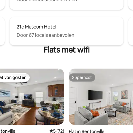
21c Museum Hotel
Door 67 locals aanbevolen
Flats met wifi
iet van gasten
Superhost
iet van gasten
Superhost
ling van 5 op 5, 20 recensies
ntonville
Gemiddelde beoordeling van 5 op 5, 72 r
5 (72)
Flat in Bentonville