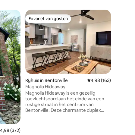
Woning in
Favoriet van gasten
Favor
Favoriet van gasten
Topfavo
Fiets Hu
Hot Tub 
Bike Hous
Bentonvil
achtertui
Deze 4BR
gezinnen,
Ontspan 
bij de vu
avontuur
kokskeuk
ecensies
Rijhuis in Bentonville
Gemiddelde beoordeling
4,98 (163)
en een 48
elke kam
Magnolia Hideaway
fietsenwa
Magnolia Hideaway is een gezellig
met een b
toevluchtsoord aan het einde van een
naar het
rustige straat in het centrum van
Crystal B
Bentonville. Deze charmante duplex
biedt 2 slaapkamers, 1 badkamer en
toegang tot de garage met moderne
voorzieningen. Perfect gelegen in de
emiddelde beoordeling van 4,98 op 5, 372 recensies
4,98 (372)
buurt van het Bentonville Square, geniet