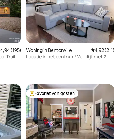
ecensies
emiddelde beoordeling van 4,94 op 5, 195 recensies
4,94 (195)
Woning in Bentonville
Gemiddelde beoordelin
4,92 (211)
l Trail
Locatie in het centrum! Verblijf met 2
slaapkamers
Favoriet van gasten
Topfavoriet van gasten