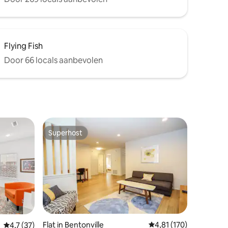
Flying Fish
Door 66 locals aanbevolen
Superhost
Superhost
ecensies
Flat in Bentonville
Gemiddelde beoordelin
4,81 (170)
Gemiddelde beoordeling van 4,7 op 5, 37 recensies
4,7 (37)