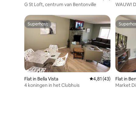
G St Loft, centrum van Bentonville
WAUW! Do
Stappen 2
Superhost
Superho
Superhost
Superho
Flat in Bella Vista
Gemiddelde beoordelin
4,81 (43)
Flat in Be
4 koningen in het Clubhuis
Market Dis
Bentonvil