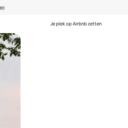
ven
Je plek op Airbnb zetten
en of swipen.