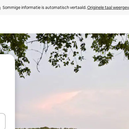
Sommige informatie is automatisch vertaald. 
Originele taal weerge
een keuze met je de pijltjestoetsen omhoog en omlaag, óf door te tikk