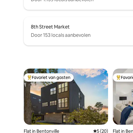
8th Street Market
Door 153 locals aanbevolen
Favoriet van gasten
Favor
Topfavoriet van gasten
Topfavor
Flat in Bentonville
Gemiddelde beoorde
5 (20)
Flat in Be