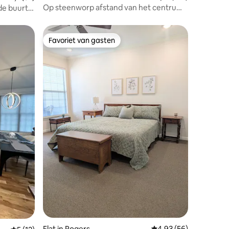
Op steenworp afstand van het centrum
de buurt
van Bentonville lll
Favoriet van gasten
Favoriet van gasten
ecensies
Flat in Rogers
Gemiddelde beoordelin
4,93 (56)