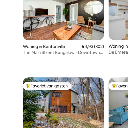
Woning in
Woning in Bentonville
Gemiddelde beoordeling
4,93 (302)
De Emeral
The Main Street Bungalow - Downtown
BEST locat
Bentonville
Favoriet van gasten
Favor
Topfavoriet van gasten
Topfavor