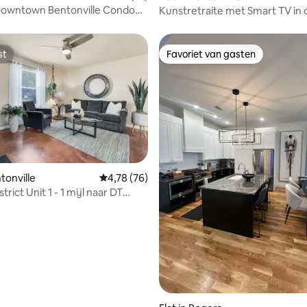
wntown Bentonville Condo
Kunstretraite met Smart TV in 
 Alles
van het centrum en paden
st
Favoriet van gasten
st
Favoriet van gasten
g van 4,81 op 5, 43 recensies
ntonville
Gemiddelde beoordeling van 4,78 op 5, 76 r
4,78 (76)
trict Unit 1 - 1 mijl naar DT
le