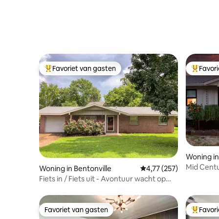
Favoriet van gasten
Favor
Topfavoriet van gasten
Topfavor
Woning in
Mid Centu
Woning in Bentonville
Gemiddelde beoordeling
4,77 (257)
Fiets in / Fiets uit - Avontuur wacht op
Main
Favoriet van gasten
Favor
Favoriet van gasten
Topfavor