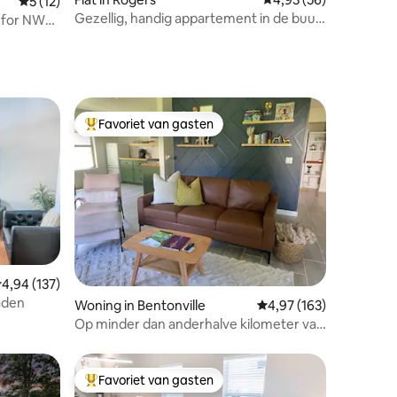
Gemiddelde beoordeling van 5 op 5, 12 recensies
5 (12)
Gezellig, handig appartement in de buurt
n for NWA
van Walmart AMP!
Favoriet van gasten
Topfavoriet van gasten
ecensies
emiddelde beoordeling van 4,94 op 5, 137 recensies
4,94 (137)
aden
Woning in Bentonville
Gemiddelde beoordeling
4,97 (163)
Op minder dan anderhalve kilometer van
het plein van Bentonville
Favoriet van gasten
Topfavoriet van gasten