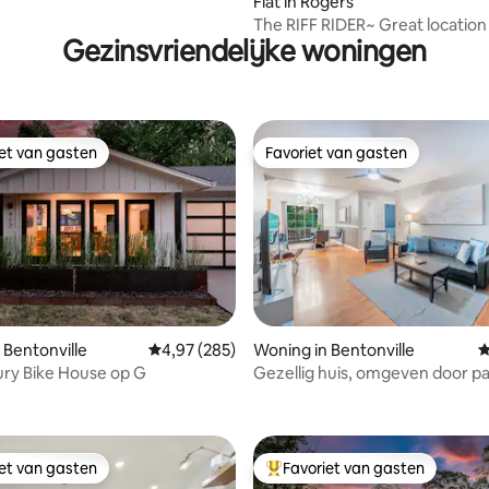
Flat in Rogers
The RIFF RIDER~ Great locatio
Gezinsvriendelijke woningen
activities
iet van gasten
Favoriet van gasten
iet van gasten
Favoriet van gasten
 Bentonville
Gemiddelde beoordeling van 4,97 op 5, 285 r
4,97 (285)
Woning in Bentonville
G
ry Bike House op G
Gezellig huis, omgeven door p
 van 4,77 op 5, 257 recensies
iet van gasten
Favoriet van gasten
iet van gasten
Topfavoriet van gasten