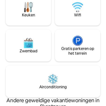
uit om het tempo van het dagelijks
badkamer, en een
leven even achter je te laten en weer in
een tweede badk
contact te komen met wat er echt toe
beschutte, volled
doet: rust, natuur en stilte.
Keuken
Wifi
en eethoek. Een b
ook een plus.
Gratis parkeren op
Zwembad
het terrein
Airconditioning
Andere geweldige vakantiewoningen in