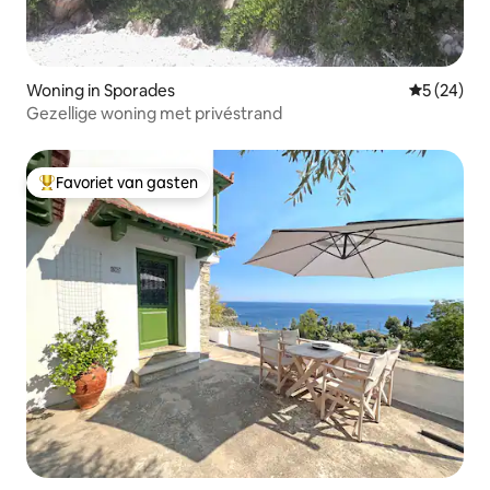
Woning in Sporades
Gemiddelde
5 (24)
Gezellige woning met privéstrand
Favoriet van gasten
Topfavoriet van gasten