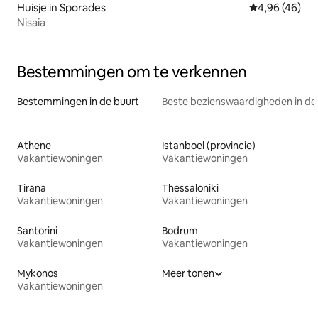
Huisje in Sporades
Gemiddelde be
4,96 (46)
Nisaia
Bestemmingen om te verkennen
Bestemmingen in de buurt
Beste bezienswaardigheden in de
Athene
Istanboel (provincie)
Vakantiewoningen
Vakantiewoningen
Tirana
Thessaloniki
Vakantiewoningen
Vakantiewoningen
Santorini
Bodrum
Vakantiewoningen
Vakantiewoningen
Mykonos
Meer tonen
Vakantiewoningen