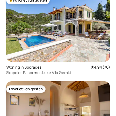
Favoriet van gasten
Topfavoriet van gasten
Woning in Sporades
Gemiddelde be
4,94 (70)
Skopelos Panormos Luxe Vila Geraki
Favoriet van gasten
Favoriet van gasten