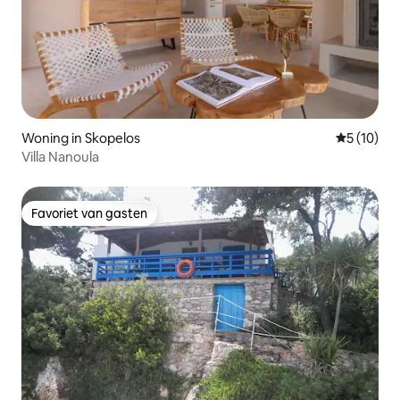
Woning in Skopelos
Gemiddelde
5 (10)
Villa Nanoula
Favoriet van gasten
Favoriet van gasten