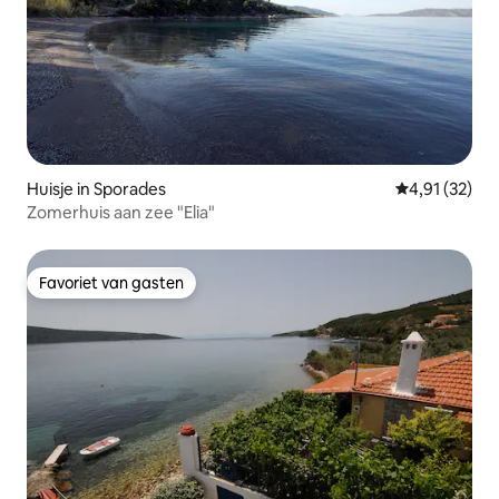
Huisje in Sporades
Gemiddelde be
4,91 (32)
Zomerhuis aan zee "Elia"
Favoriet van gasten
Favoriet van gasten