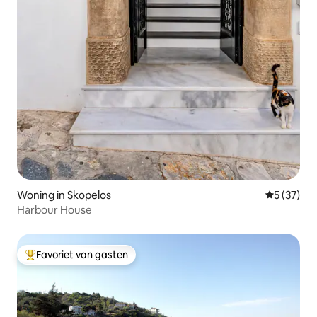
Woning in Skopelos
Gemiddelde
5 (37)
Harbour House
Favoriet van gasten
Topfavoriet van gasten