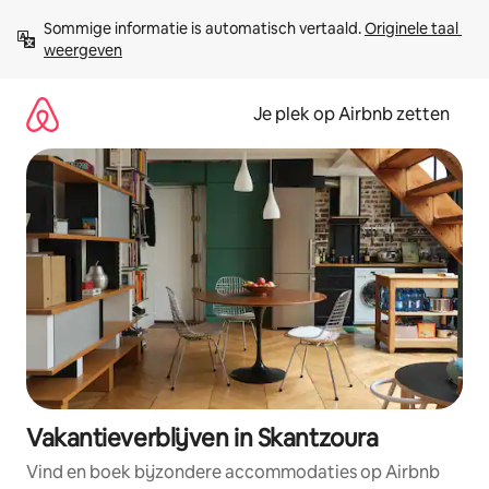
Ga
Sommige informatie is automatisch vertaald. 
Originele taal 
direct
weergeven
naar
inhoud
Je plek op Airbnb zetten
Vakantieverblijven in Skantzoura
Vind en boek bijzondere accommodaties op Airbnb