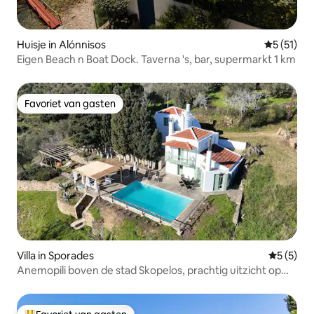
Huisje in Alónnisos
Gemiddeld
5 (51)
Eigen Beach n Boat Dock. Taverna 's, bar, supermarkt 1 km
Favoriet van gasten
Favoriet van gasten
Villa in Sporades
Gemiddeld
5 (5)
Anemopili boven de stad Skopelos, prachtig uitzicht op
zee