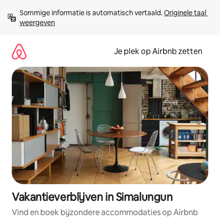
Ga
Sommige informatie is automatisch vertaald. 
Originele taal 
direct
weergeven
naar
inhoud
Je plek op Airbnb zetten
Vakantieverblijven in Simalungun
Vind en boek bijzondere accommodaties op Airbnb