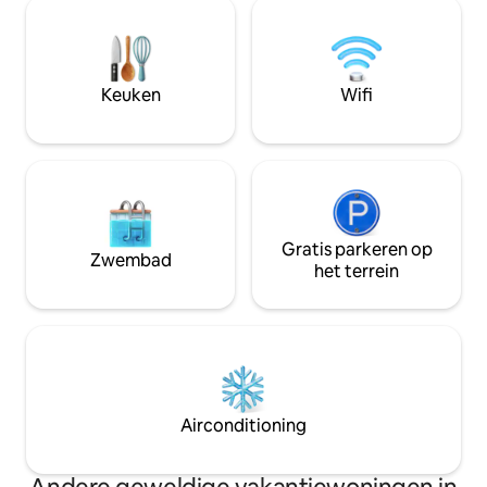
inheemse flora en fauna. De hut staat
adembenemende l
centraal in de accommodatie en heeft
120 meter lange w
veel binnen- en buitenvoorzieningen om
meer. Het huis is v
gasten te laten ontspannen, opnieuw te
voorzieningen, net
verbinden en op te laden. Ontbijt
huis wilt. Het bui
Keuken
Wifi
inbegrepen. 2 volwassenen +1 maximale
prachtige Sopo is ie
bezetting. Huisdiervriendelijk
missen...
Gratis parkeren op
Zwembad
het terrein
Airconditioning