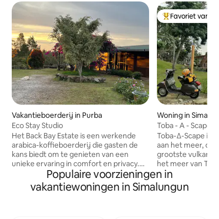
Favoriet van g
Topfavoriet van 
Vakantieboerderij in Purba
Woning in Simani
Eco Stay Studio
Toba - A - Scape
Het Back Bay Estate is een werkende
Toba-∆-Scape is ee
arabica-koffieboerderij die gasten de
aan het meer, dir
kans biedt om te genieten van een
grootste vulkanis
unieke ervaring in comfort en privacy.
het meer van Tob
Populaire voorzieningen in
Geniet van een majestueus uitzicht op
Indonesië. Het hui
de bergen en om wilde dieren te
Pondok Ganda, ee
vakantiewoningen in Simalungun
observeren in het omliggende Siamang-
stijl van 10 kamers
bos. Maak wandelingen en verken de
omgeving. Je kunt
zes hectare grote tuinen van arabica en
verkennen en gen