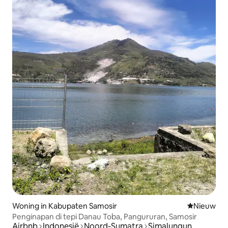
Woning in Kabupaten Samosir
Nieuwe ac
Nieuw
Penginapan di tepi Danau Toba, Pangururan, Samosir
Airbnb
Indonesië
Noord-Sumatra
Simalungun