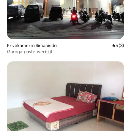
Privékamer in Simanindo
Gemiddeld
5 (3)
Garoga-gastenverblijf