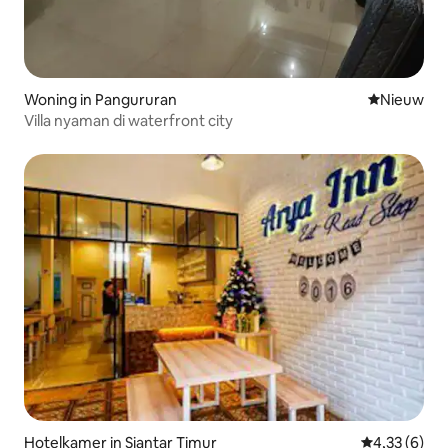
Woning in Pangururan
Nieuwe ac
Nieuw
Villa nyaman di waterfront city
Hotelkamer in Siantar Timur
Gemiddelde b
4,33 (6)