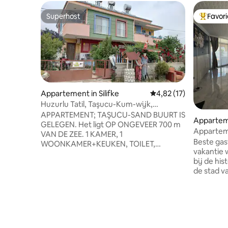
Superhost
Favor
Superhost
Topfavor
Appartement in Silifke
Gemiddelde beoordelin
4,82 (17)
Huzurlu Tatil, Taşucu-Kum-wijk,
gemeubileerd 1+1-appartement
APPARTEMENT; TAŞUCU-SAND BUURT IS
Apparteme
GELEGEN. Het ligt OP ONGEVEER 700 m
Apparteme
VAN DE ZEE. 1 KAMER, 1
van het s
Beste gasten Als u wilt uitr
WOONKAMER+KEUKEN, TOILET,
vakantie w
BALKON. AIRCONDITIONING EN
bij de hi
MUGGENNETTEN ZIJN BESCHIKBAAR. ER
de stad v
ZIJN ALLE WITTE GOEDEREN EN
geschiede
KEUKENGEREI. ER IS GRATIS WIFI. ER IS
kiezen. Ons huis ligt op korte afstand,
EEN BARBECUE IN DE TUIN. 24 UUR
zodat u d
WARM WATER. HET APPARTEMENT IS
monument
GESCHIKT VOOR VIER PERSONEN. ER
schoonhe
ZIJN 2 SLAAPBANKEN IN DE