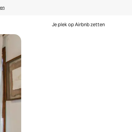
ven
Je plek op Airbnb zetten
en of swipen.