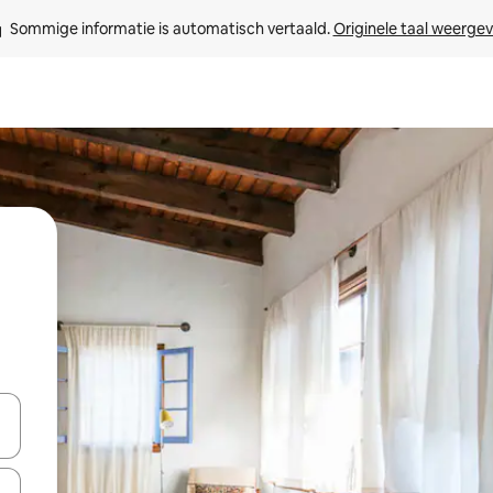
Sommige informatie is automatisch vertaald. 
Originele taal weerge
een keuze met je de pijltjestoetsen omhoog en omlaag, óf door te tikk