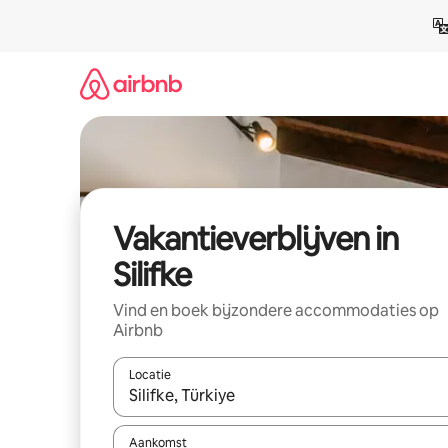
Ga
direct
naar
inhoud
Vakantieverblijven in
Silifke
Vind en boek bijzondere accommodaties op
Airbnb
Locatie
Wanneer er resultaten beschikbaar zijn, maak je 
Aankomst