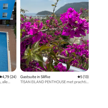
Gemiddelde beoordeling van 4,79 op 5, 24 recensies
4,79 (24)
Gastsuite in Silifke
Gemiddelde beoord
5 (13)
 alle
TİSAN EILAND PENTHOUSE met prachtig
oning
uitzicht