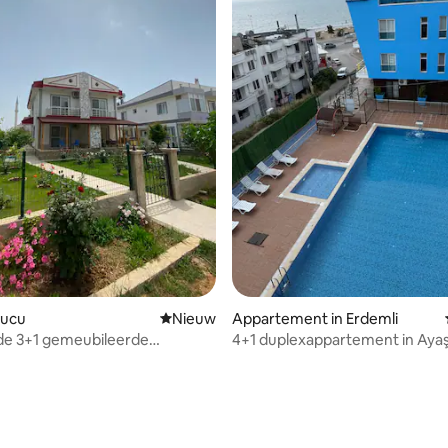
aşucu
Nieuwe accommodatie
Nieuw
Appartement in Erdemli
de 3+1 gemeubileerde
4+1 duplexappartement in Ayaş,
a met tuin
kamers voorzien van airconditi
ng van 4,83 op 5, 6 recensies