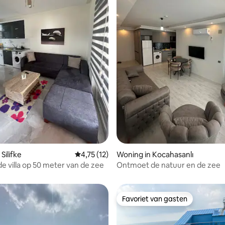
Silifke
Gemiddelde beoordeling van 4,75 op 5, 12 r
4,75 (12)
Woning in Kocahasanlı
ng van 4,67 op 5, 3 recensies
de villa op 50 meter van de zee
Ontmoet de natuur en de zee
Favoriet van gasten
Favoriet van gasten