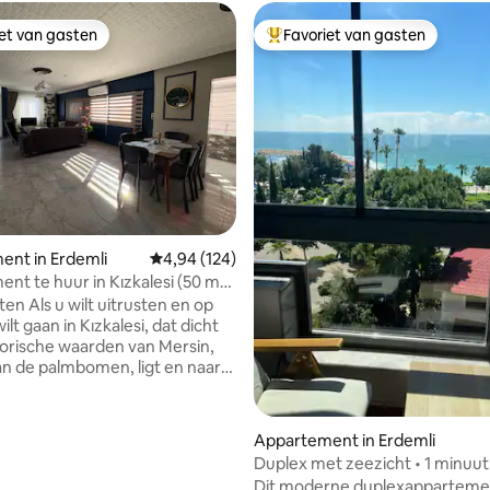
iet van gasten
Favoriet van gasten
iet van gasten
Topfavoriet van gasten
g van 4,82 op 5, 17 recensies
nt in Erdemli
Gemiddelde beoordeling van 4,94 op 5, 124 r
4,94 (124)
nt te huur in Kızkalesi (50 m
trand)
usten en op
ilt gaan in Kızkalesi, dat dicht
storische waarden van Mersin,
an de palmbomen, ligt en naar
nis ruikt, moet u Kızkalesi
e meeste historische culturele
Appartement in Erdemli
en en unieke natuurlijke
Duplex met zeezicht • 1 minuut
den kunt zien en bezoeken,
strand • Familiehuis
Dit moderne duplexappartemen