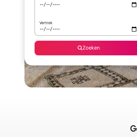
Vertrek
Zoeken
G