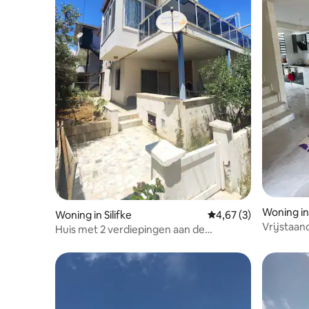
Woning in 
Woning in Silifke
Gemiddelde beoordeli
4,67 (3)
Vrijstaan
Huis met 2 verdiepingen aan de
Middellandse Zeekust