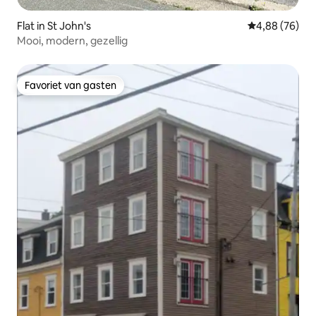
Flat in St John's
Gemiddelde be
4,88 (76)
Mooi, modern, gezellig
Favoriet van gasten
Favoriet van gasten