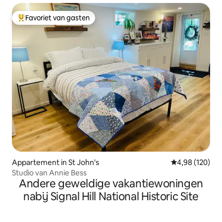
Favoriet van gasten
Topfavoriet van gasten
Appartement in St John's
Gemiddelde beo
4,98 (120)
Studio van Annie Bess
Andere geweldige vakantiewoningen
nabij Signal Hill National Historic Site