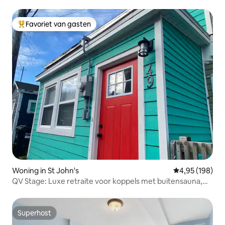
fitnessruimte
Favoriet van gasten
Topfavoriet van gasten
Woning in St John's
Gemiddelde beo
4,95 (198)
QV Stage: Luxe retraite voor koppels met buitensauna,
airconditioning
Superhost
Superhost