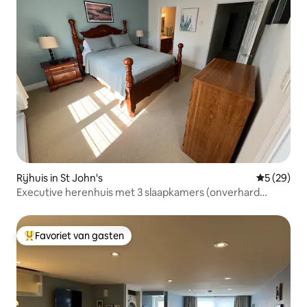
Rijhuis in St John's
Gemiddelde
5 (29)
Executive herenhuis met 3 slaapkamers (onverhard
parkeren)
Favoriet van gasten
Topfavoriet van gasten