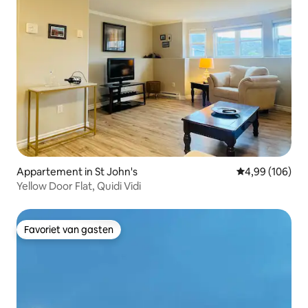
Appartement in St John's
Gemiddelde beo
4,99 (106)
Yellow Door Flat, Quidi Vidi
Favoriet van gasten
Favoriet van gasten