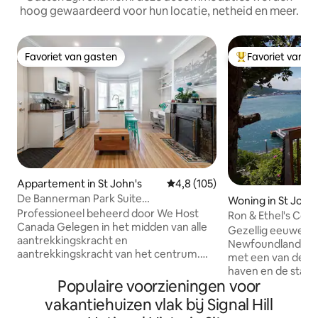
hoog gewaardeerd voor hun locatie, netheid en meer.
Favoriet van gasten
Favoriet van g
Favoriet van gasten
Topfavoriet van 
Appartement in St John's
Gemiddelde beoordeling van 4,
4,8 (105)
De Bannerman Park Suite
Woning in St John'
Privéparkeerplaats en patio
Professioneel beheerd door We Host
Ron & Ethel's Cot
Canada Gelegen in het midden van alle
Battery-woning
Gezellig eeuwenou
aantrekkingskracht en
Newfoundland gele
aantrekkingskracht van het centrum.
met een van de be
Wakker worden en genieten van een
haven en de stad v
wandeling door Bannerman Park met
Populaire voorzieningen voor
Gelegen voor de de
Victoriaanse huizen en historische
National Historic 
vakantiehuizen vlak bij Signal Hill
gebouwen verspreid over het gebied! •
van het centrum, r