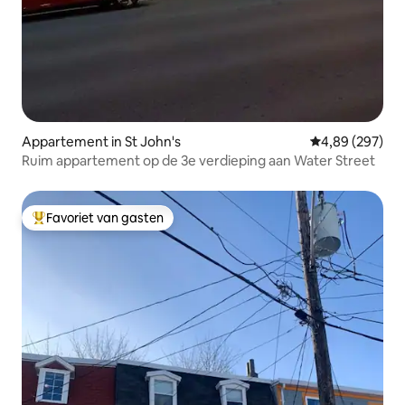
Appartement in St John's
Gemiddelde beo
4,89 (297)
Ruim appartement op de 3e verdieping aan Water Street
Favoriet van gasten
Topfavoriet van gasten