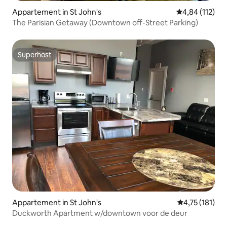
Appartement in St John's
Gemiddelde beo
4,84 (112)
The Parisian Getaway (Downtown off-Street Parking)
Superhost
Superhost
Appartement in St John's
Gemiddelde be
4,75 (181)
Duckworth Apartment w/downtown voor de deur