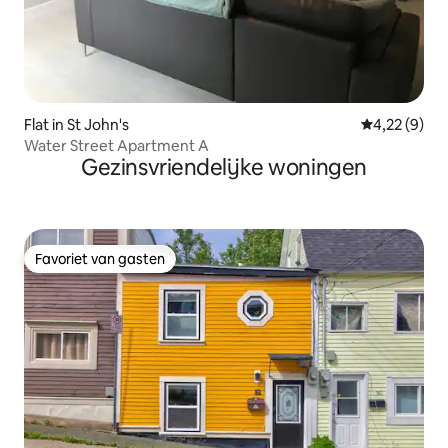
Flat in St John's
Gemiddelde b
4,22 (9)
Water Street Apartment A
Gezinsvriendelijke woningen
Favoriet van gasten
Favoriet van gasten