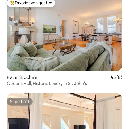
Favoriet van gasten
Topfavoriet van gasten
Flat in St John's
Gemiddeld
5 (8)
Queens Hall, Historic Luxury in St. John's
Superhost
Superhost