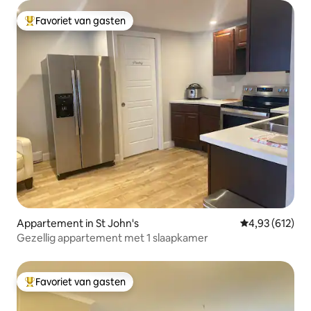
Favoriet van gasten
Topfavoriet van gasten
Appartement in St John's
Gemiddelde beo
4,93 (612)
Gezellig appartement met 1 slaapkamer
Favoriet van gasten
Topfavoriet van gasten