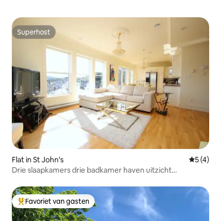
Superhost
Superhost
Flat in St John's
Gemiddeld
5 (4)
Drie slaapkamers drie badkamer haven uitzicht
appartement
Favoriet van gasten
Topfavoriet van gasten