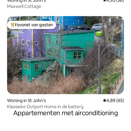
Woning in St John's
Gemiddelde be
4,93 (56)
Maxwell Cottage
Favoriet van gasten
Topfavoriet van gasten
Woning in St John's
Gemiddelde be
4,89 (45)
Klassieke Outport Home in de batterij
Appartementen met airconditioning