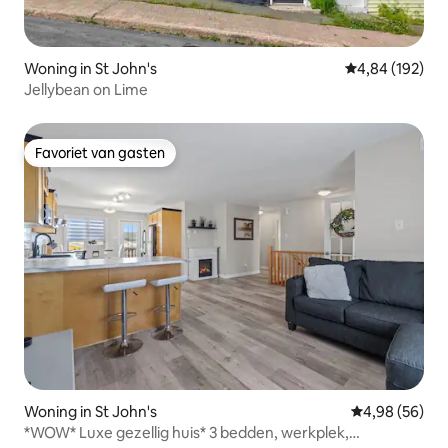
Woning in St John's
Gemiddelde beo
4,84 (192)
Jellybean on Lime
Favoriet van gasten
Favoriet van gasten
Woning in St John's
Gemiddelde be
4,98 (56)
*WOW* Luxe gezellig huis* 3 bedden, werkplek,