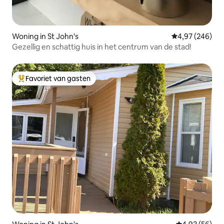
Woning in St John's
Gemiddelde beo
4,97 (246)
Gezellig en schattig huis in het centrum van de stad!
Favoriet van gasten
Topfavoriet van gasten