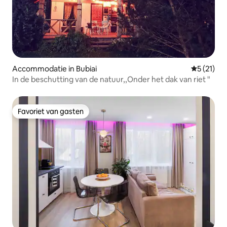
Accommodatie in Bubiai
Gemiddeld
5 (21)
In de beschutting van de natuur,,Onder het dak van riet "
Favoriet van gasten
Favoriet van gasten