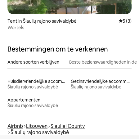
Tent in Šiaulių rajono savivaldybė
Gemiddeld
5 (3)
Wortels
Bestemmingen om te verkennen
Andere soorten verblijven
Beste bezienswaardigheden in de 
Huisdiervriendelijke accommodaties
Gezinsvriendelijke accommodaties
Šiaulių rajono savivaldybė
Šiaulių rajono savivaldybė
Appartementen
Šiaulių rajono savivaldybė
Airbnb
Litouwen
Siauliai County
Šiaulių rajono savivaldybė