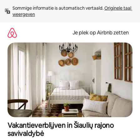
Ga
Sommige informatie is automatisch vertaald. 
Originele taal 
direct
weergeven
naar
inhoud
Je plek op Airbnb zetten
Vakantieverblijven in Šiaulių rajono
savivaldybė