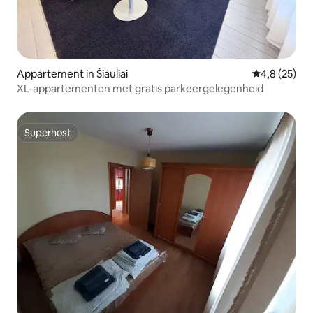
Appartement in Šiauliai
Gemiddelde b
4,8 (25)
XL-appartementen met gratis parkeergelegenheid
Superhost
Superhost