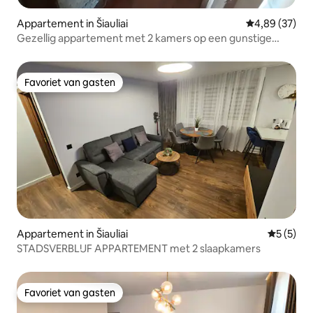
Appartement in Šiauliai
Gemiddelde be
4,89 (37)
Gezellig appartement met 2 kamers op een gunstige
locatie
Favoriet van gasten
Favoriet van gasten
Appartement in Šiauliai
Gemiddeld
5 (5)
STADSVERBLIJF APPARTEMENT met 2 slaapkamers
Favoriet van gasten
Favoriet van gasten