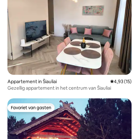
Appartement in Šiauliai
Gemiddelde be
4,93 (15)
Gezellig appartement in het centrum van Šiauliai
Favoriet van gasten
Favoriet van gasten