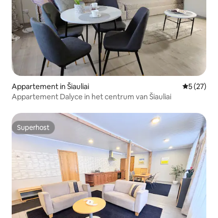
Appartement in Šiauliai
Gemiddelde
5 (27)
Appartement Dalyce in het centrum van Šiauliai
Superhost
Superhost