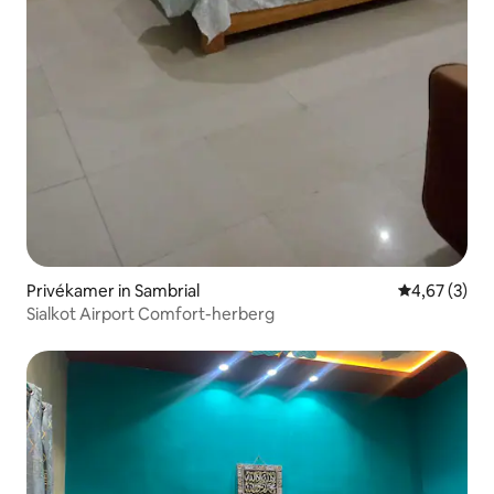
Privékamer in Sambrial
Gemiddelde b
4,67 (3)
Sialkot Airport Comfort-herberg