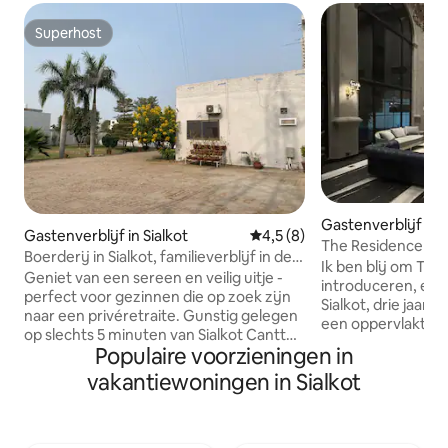
Superhost
Superhost
Gastenverblijf in
Gastenverblijf in Sialkot
Gemiddelde beoordeling van 
4,5 (8)
Kalar
The Residence at
Boerderij in Sialkot, familieverblijf in de
Ik ben blij om The
buurt van Cantt
Geniet van een sereen en veilig uitje -
introduceren, een
perfect voor gezinnen die op zoek zijn
Sialkot, drie jaar 
naar een privéretraite. Gunstig gelegen
een oppervlakte v
op slechts 5 minuten van Sialkot Cantt
meter en beschikt
Populaire voorzieningen in
en op slechts 7 minuten van populaire
buitenzwembad me
plekken zoals McDonald's en Domino's,
vakantiewoningen in Sialkot
bamboedek. Gaste
biedt deze accommodatie zowel
voorzieningen van
ontspanning als gemakkelijke toegang
Company en Rituals
tot entertainment. Het landhuis
Smeg koelkasten, 