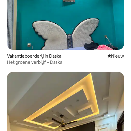
Vakantieboerderij in Daska
Nieuwe ac
Nieuw
Het groene verblijf – Daska