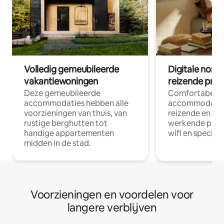
Volledig gemeubileerde
Digitale nom
vakantiewoningen
reizende prof
Deze gemeubileerde
Comfortabele
accommodaties hebben alle
accommodatie
voorzieningen van thuis, van
reizende en op
rustige berghutten tot
werkende profe
handige appartementen
wifi en special
midden in de stad.
Voorzieningen en voordelen voor
langere verblijven