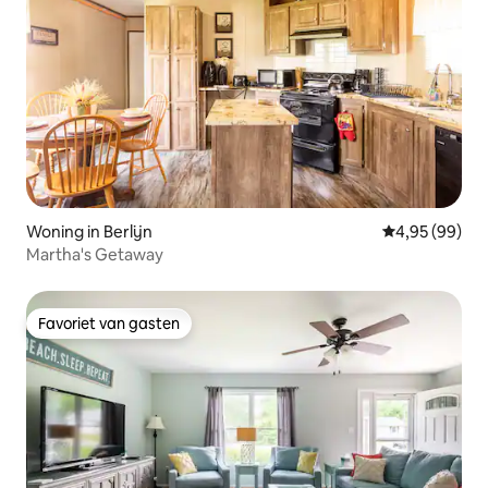
Woning in Berlijn
Gemiddelde be
4,95 (99)
Martha's Getaway
Favoriet van gasten
Favoriet van gasten