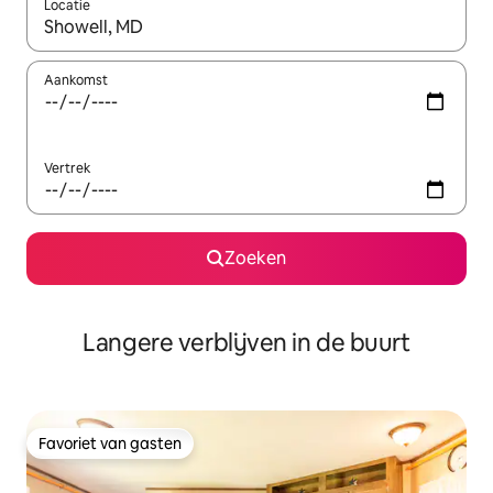
Locatie
Wanneer er resultaten beschikbaar zijn, maak je een keuze met 
Aankomst
Vertrek
Zoeken
Langere verblijven in de buurt
Favoriet van gasten
Favoriet van gasten