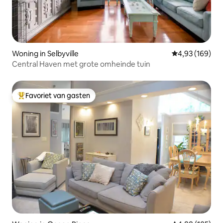
Woning in Selbyville
Gemiddelde beo
4,93 (169)
Central Haven met grote omheinde tuin
Favoriet van gasten
Topfavoriet van gasten