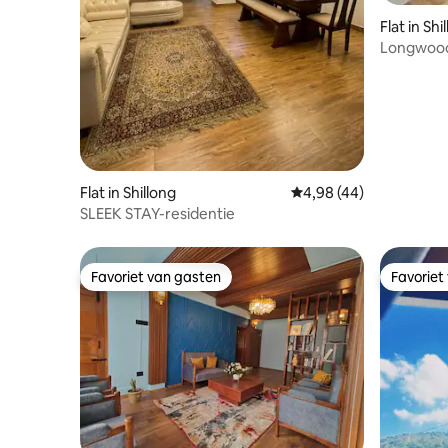
Flat in Shi
Longwood 
hart van 
Flat in Shillong
Gemiddelde beoordelin
4,98 (44)
SLEEK STAY-residentie
Favoriet van gasten
Favoriet
Favoriet van gasten
Favoriet