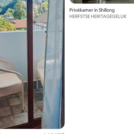
g van 4,89 op 5, 27 recensies
Privékamer in Shillong
HERFSTSE HERITAGEGELUK