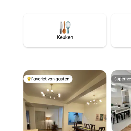
Keuken
Favoriet van gasten
Superho
Topfavoriet van gasten
Superho