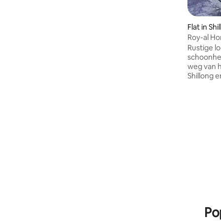
bezienswaardigheden van de stad liggen
op loopafstand. Dit ruime appartement
op de tweede verdieping heeft een
Flat in Shi
terras, een slaapkamer met een
Roy-al Ho
queensize bed, een woonkamer en een
Rustige l
goed uitgeruste keuken met een
schoonhei
magnetron en een koelkast.
weg van 
Voorzieningen - schoon beddengoed,
Shillong e
handdoeken, wasmachine, schoonmaak-
authentie
en conciërgediensten, wifi en openbare
omgeven 
parkeergelegenheid op het terrein.
groen en 
Allemaal beschikbaar zonder extra
een verfri
kosten.
Madanrting
plaatsen 
met de au
Mawphlang
of uitzic
het beste
routes of
maken.
Po