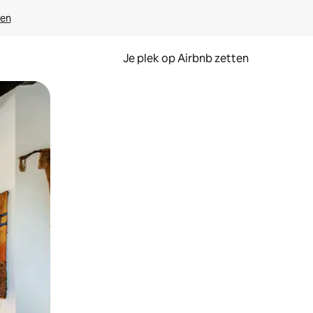
ven
Je plek op Airbnb zetten
en of swipen.