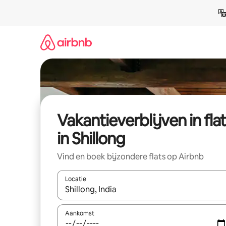
Ga
direct
naar
inhoud
Vakantieverblijven in fla
in Shillong
Vind en boek bijzondere flats op Airbnb
Locatie
Wanneer er resultaten beschikbaar zijn, maak je 
Aankomst