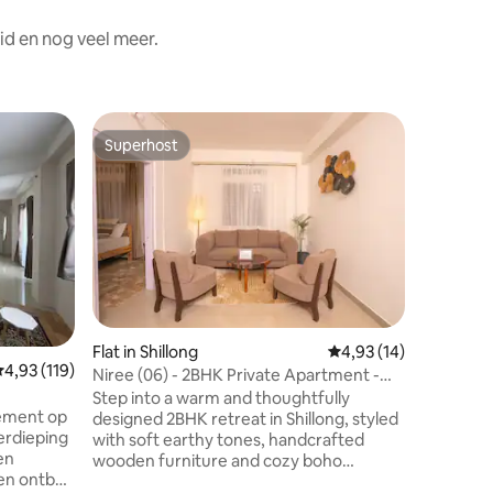
id en nog veel meer.
Superhost
Superhost
Flat in Shillong
Gemiddelde beoordeli
4,93 (14)
emiddelde beoordeling van 4,93 op 5, 119 recensies
4,93 (119)
Flat in Sh
Niree (06) - 2BHK Private Apartment -
My Anne
Free Parking
Step into a warm and thoughtfully
 stad
tement op
LEES ALSJE
designed 2BHK retreat in Shillong, styled
erdieping
accommod
with soft earthy tones, handcrafted
en
politieba
wooden furniture and cozy boho
en ontbijt
zal echte
accents. The apartment offers a