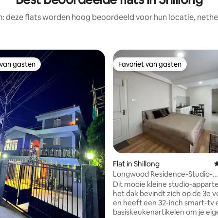
: deze flats worden hoog beoordeeld voor hun locatie, nethe
 van gasten
Favoriet van gasten
 van gasten
Favoriet van gasten
g van 4,93 op 5, 29 recensies
Flat in Shillong
G
Longwood Residence-Studio-
appartement in het hart van de
Dit mooie kleine studio-appar
het dak bevindt zich op de 3e v
en heeft een 32-inch smart-tv 
basiskeukenartikelen om je eig