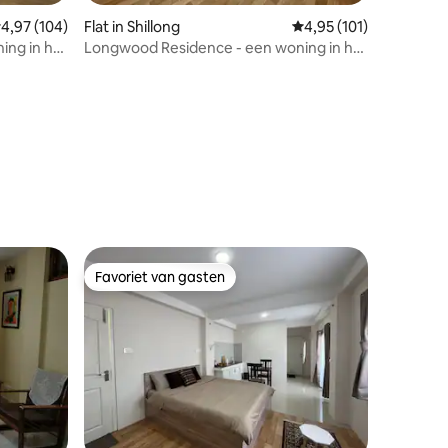
ecensies
emiddelde beoordeling van 4,97 op 5, 104 recensies
4,97 (104)
Flat in Shillong
Gemiddelde beoordelin
4,95 (101)
ing in het
Longwood Residence - een woning in het
hart van de stad
Favoriet van gasten
Favoriet van gasten