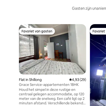
Gasten zijn unaniem
Favoriet van gasten
Favoriet
Favoriet van gasten
Favoriet
Flat in Shillong
Gemiddelde beoordelin
4,93 (29)
Grace Service-appartementen 1BHK
Houd het simpel in deze rustige en
centraal gelegen accommodatie, op 120
meter van de snelweg. Een café ligt op 2
minuten afstand. Verschillende bekende