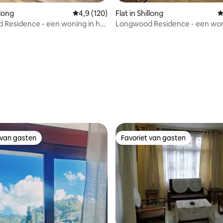
llong
Gemiddelde beoordeling van 4,9 op 5, 120 r
4,9 (120)
Flat in Shillong
G
Residence - een woning in het
Longwood Residence - een won
de stad
hart van de stad
g van 4,98 op 5, 44 recensies
 van gasten
Favoriet van gasten
 van gasten
Favoriet van gasten