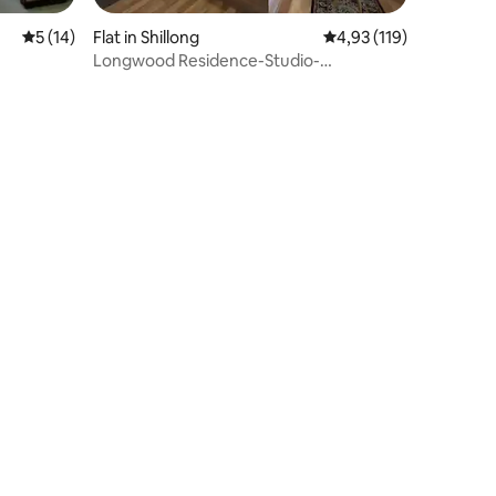
Gemiddelde beoordeling van 5 op 5, 14 recensies
5 (14)
Flat in Shillong
Gemiddelde beoordelin
4,93 (119)
Longwood Residence-Studio-
appartement in het hart van de stad