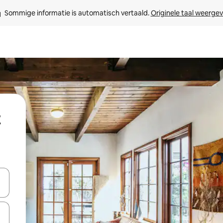
Sommige informatie is automatisch vertaald. 
Originele taal weerge
t
een keuze met je de pijltjestoetsen omhoog en omlaag, óf door te tikk