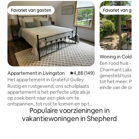
Favoriet van gasten
Favoriet van gas
Favoriet van gasten
Favoriet van gas
Woning in Coldspr
Een rood huis - L
Lake Livingston
Charmant Lakevie
Appartement in Livingston
Gemiddelde beoordeling van 4,8
4,88 (149)
genesteld tussen
Het appartement in Grateful Gulley
tot het meer. Priv
Rustig en rustgevend, ons schuilplaats
einde van de onve
appartement is het perfecte uitje als je
slaapkamers en 2
op zoek bent naar een plek om te
boven. Volledig in
ontspannen, tot rust te komen en op te
Geweldig terras. Centrale
Populaire voorzieningen in
laden! Dit appartement ligt genesteld in
airconditioning e
zes hectare eigen bosgrond en heeft
open haard voor he
vakantiewoningen in Shepherd
alles wat je nodig hebt voor het perfecte
Propaangrill op he
verblijf, waaronder een terras met
is een meer van 37
uitzicht op het bos en het pand, een
buurt van Sam Hou