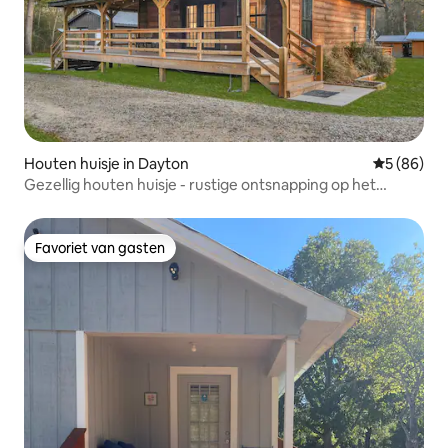
Houten huisje in Dayton
Gemiddelde
5 (86)
Gezellig houten huisje - rustige ontsnapping op het
platteland
Favoriet van gasten
Favoriet van gasten