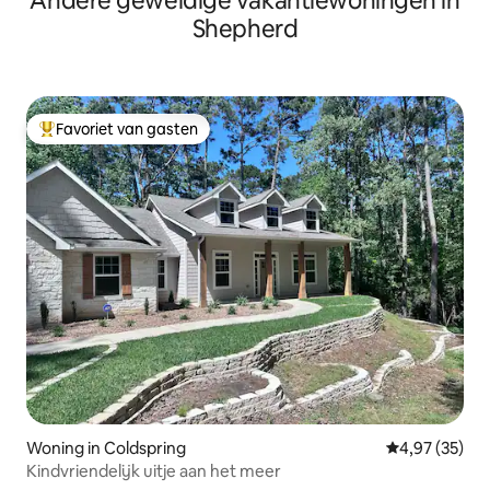
Andere geweldige vakantiewoningen in
Shepherd
Favoriet van gasten
Topfavoriet van gasten
Woning in Coldspring
Gemiddelde be
4,97 (35)
Kindvriendelijk uitje aan het meer