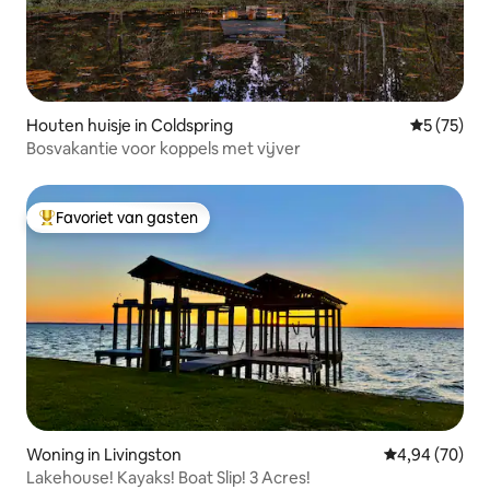
Houten huisje in Coldspring
Gemiddelde
5 (75)
Bosvakantie voor koppels met vijver
Favoriet van gasten
Topfavoriet van gasten
Woning in Livingston
Gemiddelde be
4,94 (70)
Lakehouse! Kayaks! Boat Slip! 3 Acres!