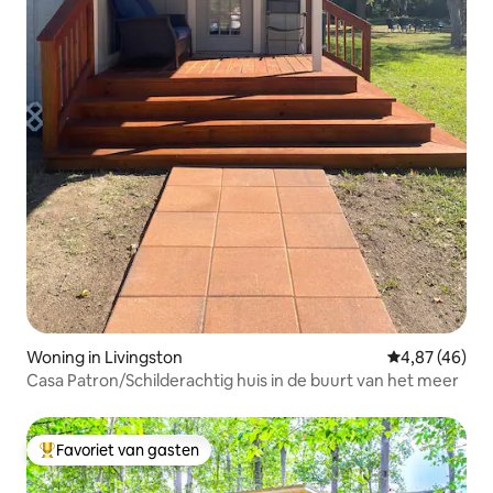
Woning in Livingston
Gemiddelde be
4,87 (46)
Casa Patron/Schilderachtig huis in de buurt van het meer
Favoriet van gasten
Topfavoriet van gasten