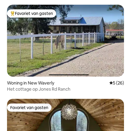
Favoriet van gasten
Topfavoriet van gasten
Woning in New Waverly
Gemiddelde
5 (26)
Het cottage op Jones Rd Ranch
Favoriet van gasten
Favoriet van gasten