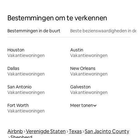
Bestemmingen om te verkennen
Bestemmingen in de buurt
Beste bezienswaardigheden in de
Houston
Austin
Vakantiewoningen
Vakantiewoningen
Dallas
New Orleans
Vakantiewoningen
Vakantiewoningen
San Antonio
Galveston
Vakantiewoningen
Vakantiewoningen
Fort Worth
Meer tonen
Vakantiewoningen
Airbnb
Verenigde Staten
Texas
San Jacinto County
Shepherd