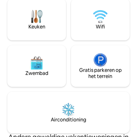
bureau en een werkplek, een ruime
De stad Coldspring
woonkamer en een queensize
afstand om te win
slaapkamer. Lokale activiteiten,
De accommodatie l
Livingston Lake, de Sam Houston Wine
ten noorden van 
Trail en het schilderachtige centrum
Keuken
Wifi
liggen allemaal op minder dan een paar
kilometer rijden.
Gratis parkeren op
Zwembad
het terrein
Airconditioning