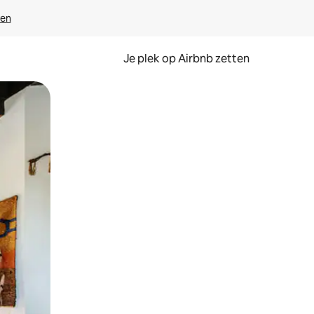
ven
Je plek op Airbnb zetten
en of swipen.