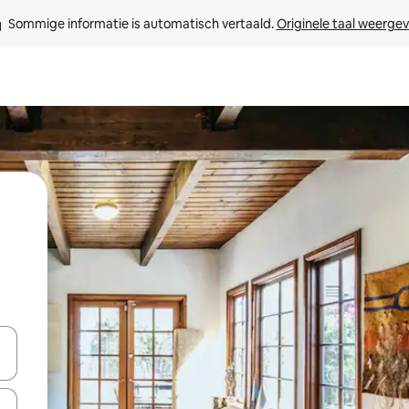
Sommige informatie is automatisch vertaald. 
Originele taal weerge
een keuze met je de pijltjestoetsen omhoog en omlaag, óf door te tikk