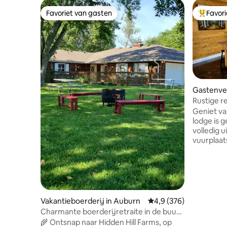
Favoriet van gasten
Favor
Favoriet van gasten
Topfavor
Gastenver
Rustige r
toeslag v
Geniet van
lodge is 
volledig 
vuurplaats
rustige lo
nabijgel
ontsnap m
inloopdouche. Ontbijt
geweldige
kunt faza
Vakantieboerderij in Auburn
Gemiddelde beoordelin
4,9 (376)
terrein zi
Charmante boerderijretraite in de buurt
de rand va
van Topeka, KS
🌾 Ontsnap naar Hidden Hill Farms, op
voor huis