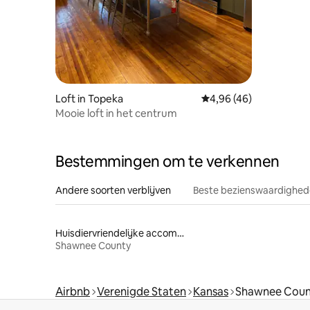
Loft in Topeka
Gemiddelde beoordelin
4,96 (46)
Mooie loft in het centrum
Bestemmingen om te verkennen
Andere soorten verblijven
Beste bezienswaardighede
Huisdiervriendelijke accommodaties
Shawnee County
Airbnb
Verenigde Staten
Kansas
Shawnee Coun