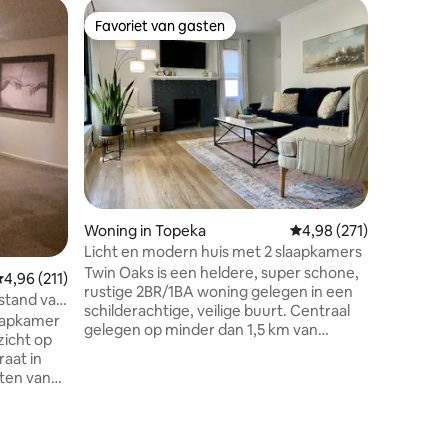
Woning i
Favoriet van gasten
Favor
Favoriet van gasten
Topfavo
Rustieke 
ontsnapp
Rustieke r
en geniet
minuten 
Downtown
familie t
ontspanne
perfect voor jou! Voel
ecensies
je een ei
rustieke
Woning in Topeka
Gemiddelde beoordeling
4,98 (271)
herinner
terwijl j
Licht en modern huis met 2 slaapkamers
speelkame
Twin Oaks is een heldere, super schone,
emiddelde beoordeling van 4,96 op 5, 211 recensies
4,96 (211)
vijver. 
rustige 2BR/1BA woning gelegen in een
stand van
s'mores ron
schilderachtige, veilige buurt. Centraal
aapkamer
ervaring 
gelegen op minder dan 1,5 km van
zicht op
Washburn University en op 3 km van
raat in
Stormont Vail Events Center. Dicht bij
sten van
Gage Park, dierentuin, centrum en
uten van
ziekenhuizen. Geweldige
nhuis, op
eetgelegenheden in de buurt. Grote,
inkels. De
comfortabele woonkamer.