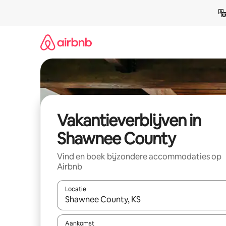
Ga
direct
naar
inhoud
Vakantieverblijven in
Shawnee County
Vind en boek bijzondere accommodaties op
Airbnb
Locatie
Wanneer er resultaten beschikbaar zijn, maak je 
Aankomst