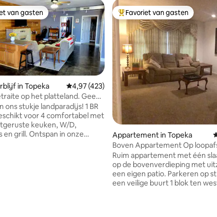
iet van gasten
Favoriet van gasten
iet van gasten
Topfavoriet van gasten
blijf in Topeka
Gemiddelde beoordeling van 4,97 op 5, 423 r
4,97 (423)
etraite op het platteland. Geen
oor huisdieren!
 ons stukje landparadijs! 1 BR
geschikt voor 4 comfortabel met
uitgeruste keuken, W/D,
 en grill. Ontspan in onze
Appartement in Topeka
G
dge na het jagen in het
Boven Appartement Op loopaf
egen Ravenwood Lodge of
Washburn
Ruim appartement met één sl
et het gezin. Ruime
op de bovenverdieping met uit
artikelen &
een eigen patio. Parkeren op st
 koffie-opties aanwezig! Je
een veilige buurt 1 blok ten we
nten, kwartels en herten op het
Washburn University, op 3 min
g van 4,9 op 5, 376 recensies
en. Vlakbij Echo Cliff park & aan
VA, op 6 minuten van het zieke
n de Flint Hills. Geen toeslag
minder dan 4 minuten van de w
dieren!! Lage