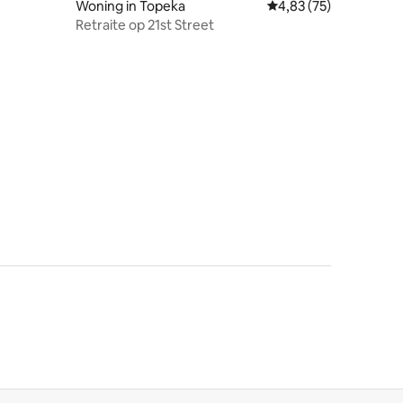
Woning in Topeka
Gemiddelde beoordelin
4,83 (75)
as
Retraite op 21st Street