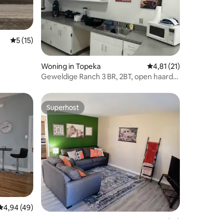
Gemiddelde beoordeling van 5 op 5, 15 recensies
5 (15)
ecensies
Woning in Topeka
Gemiddelde beoordeli
4,81 (21)
Geweldige Ranch 3 BR, 2BT, open haard
en volledige keuken.
Superhost
Superhost
ecensies
Gemiddelde beoordeling van 4,94 op 5, 49 recensies
4,94 (49)