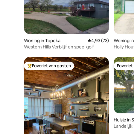
Woning in Topeka
Gemiddelde beoordelin
4,93 (73)
Woning i
Western Hills Verblijf en speel golf
Holly Hous
Discovery
Favoriet van gasten
Favoriet
Topfavoriet van gasten
Favoriet
Huisje in 
Landelijk 
buurt va