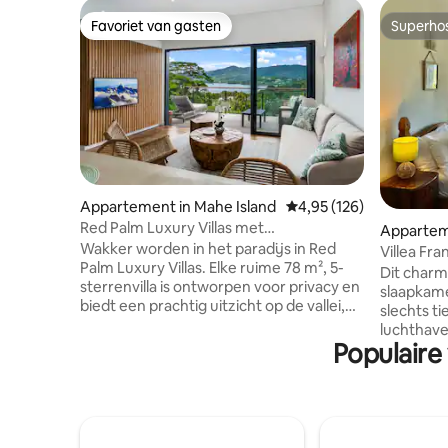
Favoriet van gasten
Superho
Favoriet van gasten
Superho
Appartement in Mahe Island
Gemiddelde beoordeling
4,95 (126)
Red Palm Luxury Villas met
Apparte
privézwembaden
Wakker worden in het paradijs in Red
Villea Fr
Palm Luxury Villas. Elke ruime 78 m², 5-
slaapkame
Dit char
sterrenvilla is ontworpen voor privacy en
in de buu
slaapkame
biedt een prachtig uitzicht op de vallei,
slechts t
de bergen en de oceaan. Neem een duik
luchthave
in je eigen overloopzwembad met zout
Populaire
uitzicht 
water en ontspan vervolgens op een
van de Se
kingsize bed met zacht beddengoed en
je ook een
kussens die zijn gekozen voor de
eilanden Prasl
perfecte nachtrust. Een moderne
kort verbl
keuken en een koffiemachine met verse
vlucht er