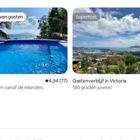
 van gasten
Superhost
 van gasten
Superhost
ling van 5 op 5, 21 recensies
Gemiddelde beoordeling van 4,94 op 5, 77 r
4,94 (77)
Gastenverblijf in Victoria
en vanaf de eilanden.
180 graden juweel