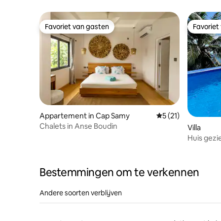
Favoriet van gasten
Favoriet
Favoriet van gasten
Favoriet
Appartement in Cap Samy
Gemiddelde beoorde
5 (21)
Chalets in Anse Boudin
Villa
Huis gezi
Bestemmingen om te verkennen
Andere soorten verblijven