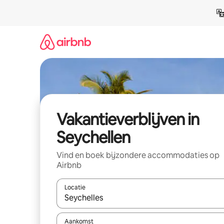
Ga
direct
naar
inhoud
Vakantieverblijven in
Seychellen
Vind en boek bijzondere accommodaties op
Airbnb
Locatie
Wanneer er resultaten beschikbaar zijn, maak je 
Aankomst