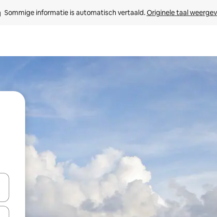
Sommige informatie is automatisch vertaald. 
Originele taal weerge
een keuze met je de pijltjestoetsen omhoog en omlaag, óf door te tikk