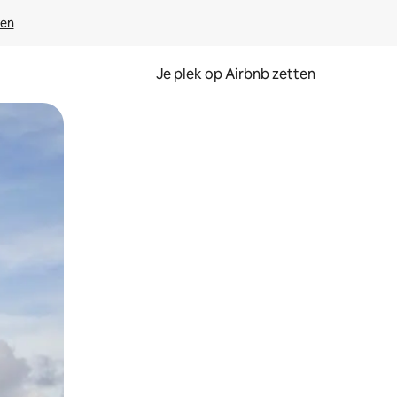
ven
Je plek op Airbnb zetten
en of swipen.