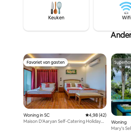
bonen zorgen voor het comfort van
geniet, h
thuis, terwijl de op het eiland
bevindt je
geïnspireerde inrichting en
van het st
Keuken
Wifi
milieuvriendelijke details elk verblijf
Victoria M
ontspannend, stijlvol en onvergetelijk
en lokale
maken.
Ander
Favoriet van gasten
Superho
Favoriet van gasten
Superho
Woning in SC
Gemiddelde beoordelin
4,98 (42)
Maison D'Aaryan Self-Catering Holiday
Woning
Home
Mary's Sel