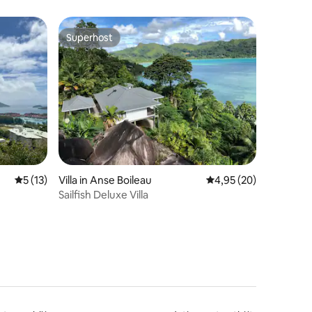
Superhost
Superhost
ecensies
Gemiddelde beoordeling van 5 op 5, 13 recensies
5 (13)
Villa in Anse Boileau
Gemiddelde beoordelin
4,95 (20)
Sailfish Deluxe Villa