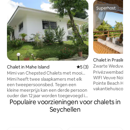
Superhost
Superhost
Chalet in Praslin
Zwarte Weduwe Be
Chalet in Mahe Island
Gemiddelde beoordeling va
5 (3)
Beach Huts
Privézwembad + b
Mimi van Chepsted Chalets met mooi
WIFI Veuve Noire is onderdeel van La
uitzicht
Mimi heeft twee slaapkamers met elk
Pointe Beach Huts, e
een tweepersoonsbed. Tegen een
vakantiehuiscomp
kleine meerprijs kan een derde persoon
onafhankelijke eenheden.
ouder dan 12 jaar worden toegevoegd in
ons op 100 meter 
Populaire voorzieningen voor chalets in
de tweede slaapkamer. Er is een
van St Sauveur in 
veranda, een open eet- en
Seychellen
afgelegen deel van
loungeruimte met tv. De keuken is
verkeer ziet en h
uitgerust met een gasfornuis,
weelderig bos en 
magnetron, koelkast/vriezer,
Veuve Noire ligt 
broodrooster, waterkoker, servies en