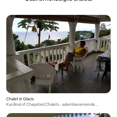
Chalet in Glacis
Kardinal of Chepsted Chalets - adembenemende
uitzichten