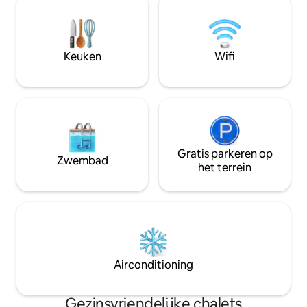
gebieden van Prasl
bestek. De kamers hebben ventilatoren
perfecte omgevin
en de slaapkamers hebben ook
en te decomprimeren. Bekijk
airconditioning, een haardroger en een
voor meer foto 's e
kluis. Er is gratis WiFi, een barbecue en
Keuken
Wifi
@lapointehuts
privéparkeergelegenheid op het terrein.
Mimi heeft een oppervlakte van 91
vierkante meter.
Gratis parkeren op
Zwembad
het terrein
Airconditioning
Gezinsvriendelijke chalets