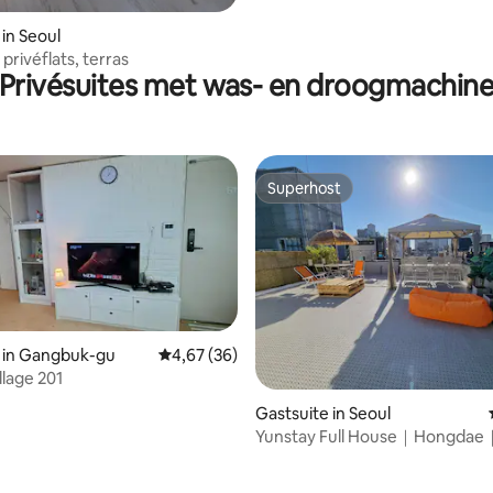
 in Seoul
privéflats, terras
Privésuites met was- en droogmachin
Superhost
Superhost
 in Gangbuk-gu
Gemiddelde beoordeling van 4,67 op 5, 36 r
4,67 (36)
llage 201
g van 4,82 op 5, 38 recensies
Gastsuite in Seoul
Yunstay Full House｜Hongdae
personen + barbecue op het d