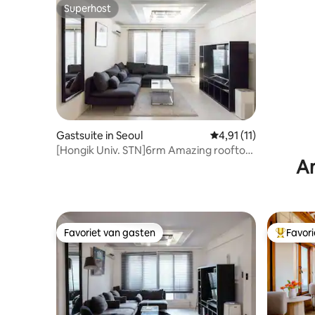
Superhost
Superhost
Gastsuite in Seoul
Gemiddelde beoordelin
4,91 (11)
[Hongik Univ. STN]6rm Amazing rooftop
An
Muji, Modern
Favoriet van gasten
Favor
Favoriet van gasten
Topfavor