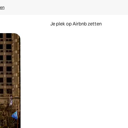
ven
Je plek op Airbnb zetten
en of swipen.