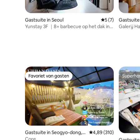
Gastsuite in Seoul
Gemiddelde beoord
5 (7)
Gastsuite
Yunstay 3F ｜8+ barbecue op het dak in
Galerij H
de buurt van Hongdae
persoon
Favoriet van gasten
Superho
Favoriet van gasten
Superho
Gastsuite in Seogyo-dong,
Gemiddelde beoordeling
4,89 (310)
Mapo-gu
Core
Gastsuite