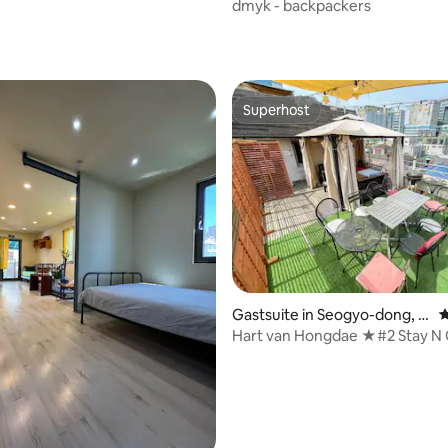
dmyk - backpackers
g van 4,72 op 5, 32 recensies
Superhost
Superhost
 van 4,59 op 5, 192 recensies
Gastsuite in Seogyo-dong, M
G
apo-gu
Hart van Hongdae ★#2 Stay N
★