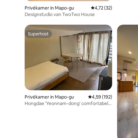
Privékamer in Mapo-gu
Gemiddelde beoordelin
4,72 (32)
Designstudio van TwoTwo House
Superhost
Superhost
Privékamer in Mapo-gu
Gemiddelde beoordeling
4,59 (192)
Hongdae 'Yeonnam-dong' comfortabele
schuilplaats / TwoTwo House
eenpersoonskamer