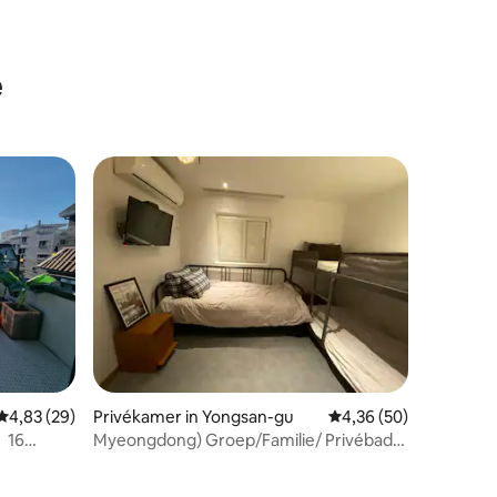
e
ecensies
Gemiddelde beoordeling van 4,83 op 5, 29 recensies
4,83 (29)
Privékamer in Yongsan-gu
Gemiddelde beoordelin
4,36 (50)
｜16
Myeongdong) Groep/Familie/ Privébad
ak
(1e verdieping)