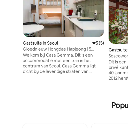
Gastsuite in Seoul
Gemiddelde beoord
5 (5)
Gloednieuw Hongdae Hapjeong | 5
Gastsuite
minuten van station Hapjeong | Dicht bij
Welkom bij Casa Gemma. Dit is een
Soseowon (逍
de luchthavenlijn | Winkelen op Red Road
accommodatie met een tuin in het
Hanok
Dit is een
| Ontspannen en comfortabel queensize
centrum van Seoul. Casa Gemma ligt
privé kunt gebrui
bed
dicht bij de levendige straten van
40 jaar m
Hongdae en Hapjeong, maar is een plek
2012 herst
waar je kunt ontsnappen aan het lawaai
ruime bin
van het reizen en kunt genieten van een
onderhoud
ontspannen rust. De accommodatie is in
zit, kun j
juni 2026 gerenoveerd en biedt een
langzame 
Popul
schone en aangename omgeving.
Er zijn 3
Incheon Airport → Airport Railroad →
ruime keu
Hongik University Station → Hapjeong
bedden in
Station (7 minuten lopen) Hongdae Red
verbonde
Road op 3 minuten lopen 7 minuten
de ruimte