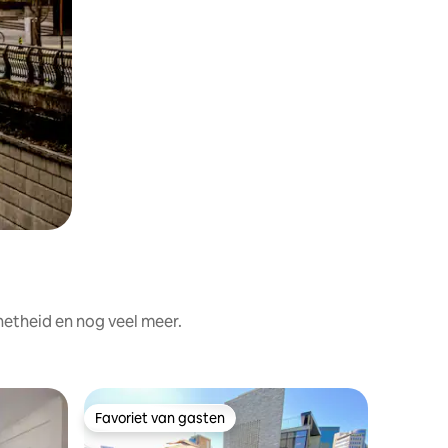
netheid en nog veel meer.
Favoriet van gasten
Favorie
Favoriet van gasten
Favorie