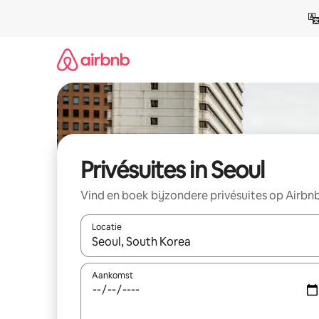
Ga
direct
naar
inhoud
Privésuites in Seoul
Vind en boek bijzondere privésuites op Airbn
Locatie
Wanneer er resultaten beschikbaar zijn, maak je 
Aankomst