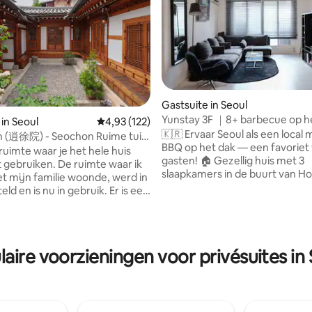
eling van 5 op 5, 5 recensies
Gastsuite in Seoul
Yunstay 3F ｜8+ barbecue op he
 in Seoul
Gemiddelde beoordeling van 4,93 op 5, 122 r
4,93 (122)
de buurt van Hongdae
🇰🇷 Ervaar Seoul als een local
徐院) - Seochon Ruime tuin
BBQ op het dak — een favoriet
 ruimte waar je het hele huis
gasten! 🏠 Gezellig huis met 3
ken. De ruimte waar ik
slaapkamers in de buurt van H
et mijn familie woonde, werd in
Station en Yeontral Park. 🛋️ Pe
eld en is nu in gebruik. Er is een
gezinnen, vrienden en kleine g
nenplaats en een zorgvuldig
Gratis parkeren voor 1 auto; o
en tuin, dus als je op het dak
parkeerplaats 10 sec. afstand. 
e genieten van een rustige en
passen mogelijk niet.) 🧼 Profe
tijd met de vierkante hemel.
aire voorzieningen voor privésuites in
schoongemaakt voor elk verblijf. 
 slaapkamers, 1 badkamer en een
Veilig en comfortabel verblijf. 
ken. Er zijn twee queensize
het dak (selfservice) met drum 
 twee slaapkamers die
Neem je eigen eten/benodigd
n zijn met de woonkamer en
mee. 🌇 Gedeeld dakterras; BB
 is groot. De derde kamer is