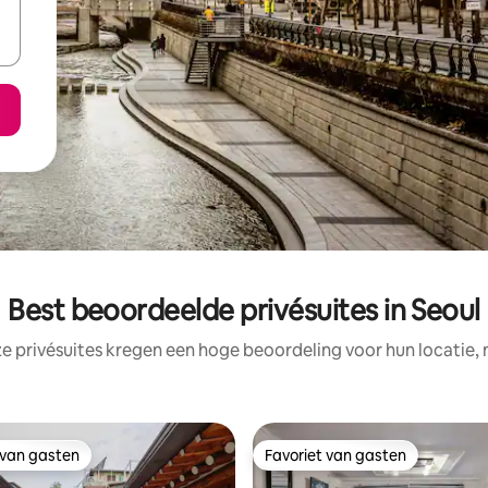
Best beoordeelde privésuites in Seoul
e privésuites kregen een hoge beoordeling voor hun locatie, 
 van gasten
Favoriet van gasten
 van gasten
Favoriet van gasten