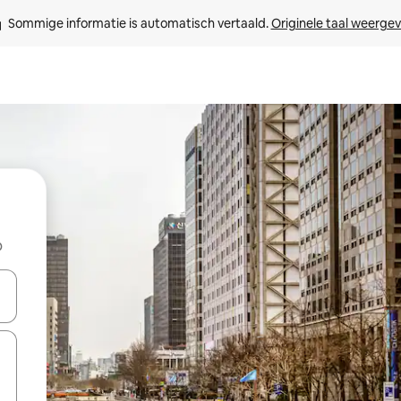
Sommige informatie is automatisch vertaald. 
Originele taal weerge
b
een keuze met je de pijltjestoetsen omhoog en omlaag, óf door te tikk