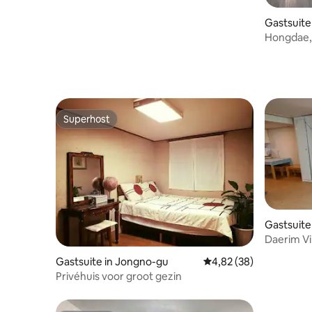
Gastsuite
Hongdae, 
Superhost
Superhost
Gastsuite
Daerim Vi
Gastsuite in Jongno-gu
Gemiddelde beoordelin
4,82 (38)
Privéhuis voor groot gezin