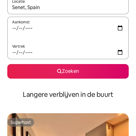
Locatie
Wanneer er resultaten beschikbaar zijn, maak je een keuze met 
Aankomst
Vertrek
Zoeken
Langere verblijven in de buurt
Superhost
Superhost