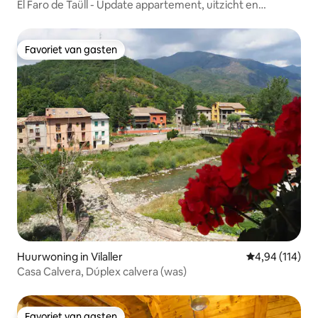
El Faro de Taüll - Update appartement, uitzicht en
parkeergelegenheid
Favoriet van gasten
Favoriet van gasten
Huurwoning in Vilaller
Gemiddelde beo
4,94 (114)
Casa Calvera, Dúplex calvera (was)
Favoriet van gasten