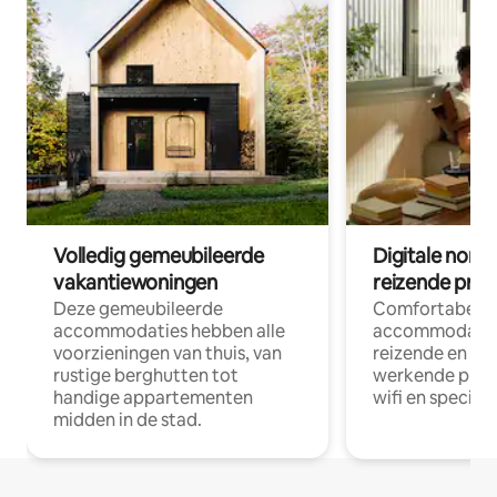
Volledig gemeubileerde
Digitale nom
vakantiewoningen
reizende prof
Deze gemeubileerde
Comfortabele
accommodaties hebben alle
accommodatie
voorzieningen van thuis, van
reizende en op
rustige berghutten tot
werkende profe
handige appartementen
wifi en special
midden in de stad.