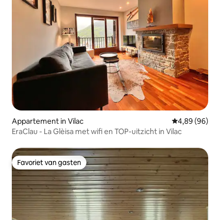
Appartement in Vilac
Gemiddelde be
4,89 (96)
EraClau - La Glèisa met wifi en TOP-uitzicht in Vilac
Favoriet van gasten
Favoriet van gasten