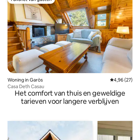
Favoriet van gasten
Woning in Garòs
Gemiddelde be
4,96 (27)
Casa Deth Casau
Het comfort van thuis en geweldige
tarieven voor langere verblijven