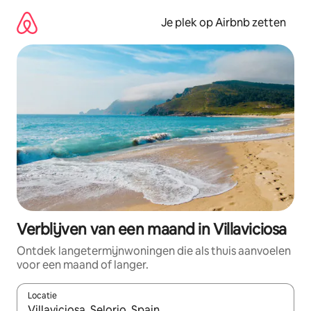
Ga
direct
Je plek op Airbnb zetten
naar
inhoud
Verblijven van een maand in Villaviciosa
Ontdek langetermijnwoningen die als thuis aanvoelen
voor een maand of langer.
Locatie
Wanneer er resultaten beschikbaar zijn, maak je een keuze met 