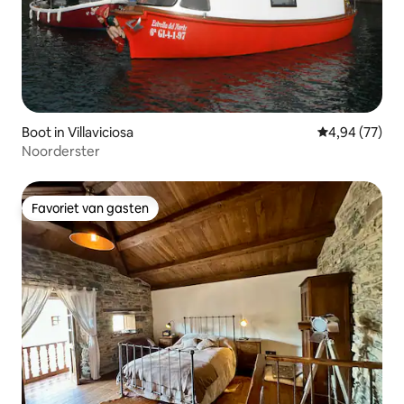
Boot in Villaviciosa
Gemiddelde be
4,94 (77)
Noorderster
Favoriet van gasten
Favoriet van gasten