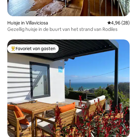
Huisje in Villaviciosa
Gemiddelde be
4,96 (28)
Gezellig huisje in de buurt van het strand van Rodiles
Favoriet van gasten
Topfavoriet van gasten