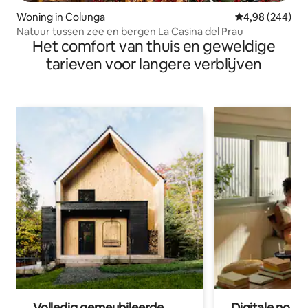
Woning in Colunga
Gemiddelde beo
4,98 (244)
Natuur tussen zee en bergen La Casina del Prau
Het comfort van thuis en geweldige
tarieven voor langere verblijven
Volledig gemeubileerde
Digitale nom