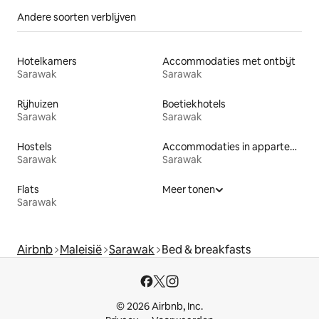
Andere soorten verblijven
Hotelkamers
Accommodaties met ontbijt
Sarawak
Sarawak
Rijhuizen
Boetiekhotels
Sarawak
Sarawak
Hostels
Accommodaties in appartementen met diensten
Sarawak
Sarawak
Flats
Meer tonen
Sarawak
Airbnb
Maleisië
Sarawak
Bed & breakfasts
© 2026 Airbnb, Inc.