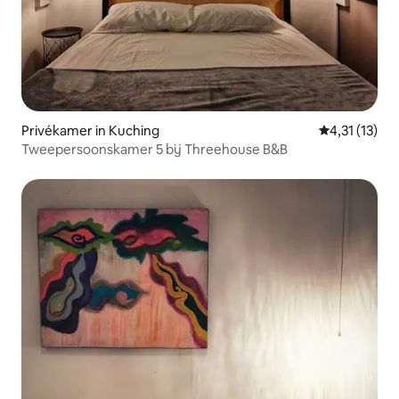
Privékamer in Kuching
Gemiddelde b
4,31 (13)
Tweepersoonskamer 5 bij Threehouse B&B