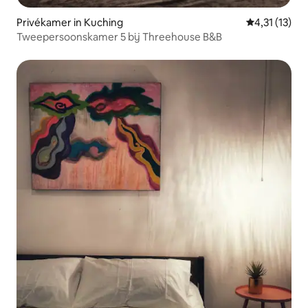
Privékamer in Kuching
Gemiddelde b
4,31 (13)
Tweepersoonskamer 5 bij Threehouse B&B