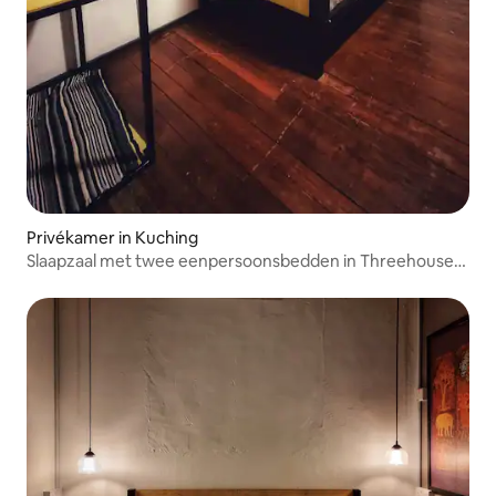
Privékamer in Kuching
Slaapzaal met twee eenpersoonsbedden in Threehouse
B&B