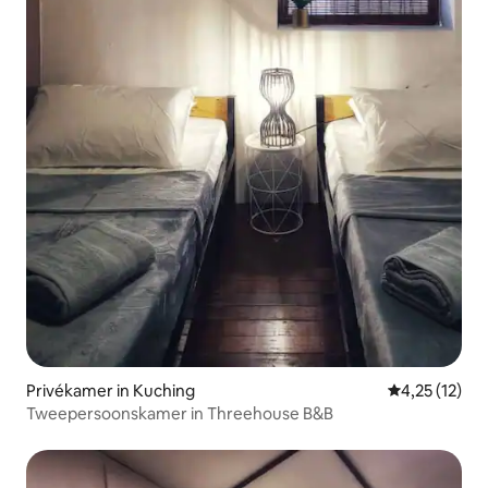
Privékamer in Kuching
Gemiddelde b
4,25 (12)
Tweepersoonskamer in Threehouse B&B