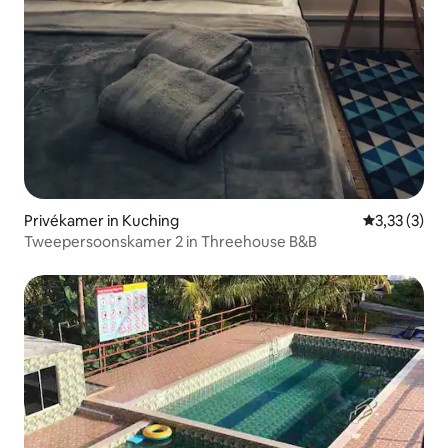
Privékamer in Kuching
Gemiddelde 
3,33 (3)
Tweepersoonskamer 2 in Threehouse B&B