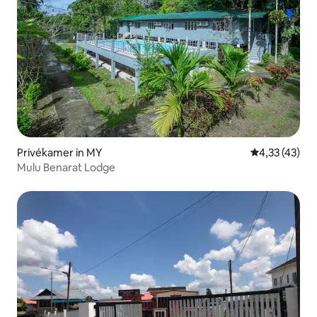
Privékamer in MY
Gemiddelde be
4,33 (43)
Mulu Benarat Lodge