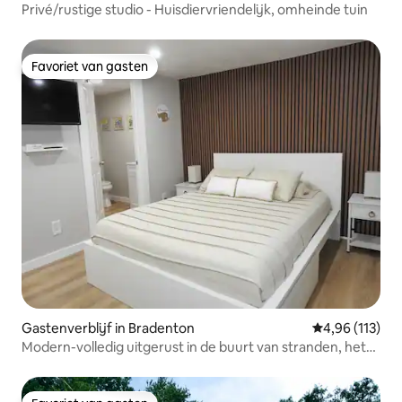
Privé/rustige studio - Huisdiervriendelijk, omheinde tuin
Favoriet van gasten
Favoriet van gasten
Gastenverblijf in Bradenton
Gemiddelde beo
4,96 (113)
Modern-volledig uitgerust in de buurt van stranden, het
centrum en IMG