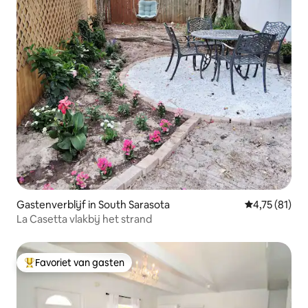
Gastenverblijf in South Sarasota
Gemiddelde b
4,75 (81)
La Casetta vlakbij het strand
Favoriet van gasten
Topfavoriet van gasten