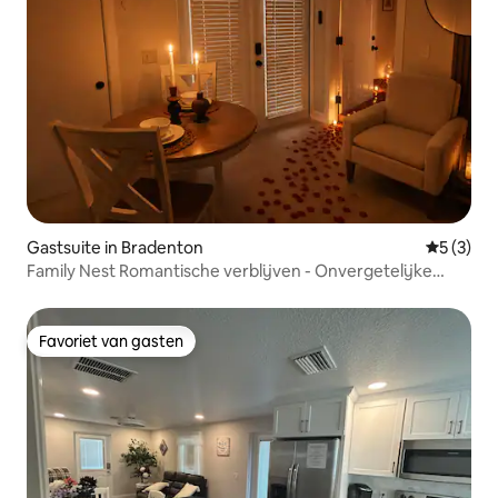
Gastsuite in Bradenton
Gemiddeld
5 (3)
Family Nest Romantische verblijven - Onvergetelijke
momenten
Favoriet van gasten
Favoriet van gasten