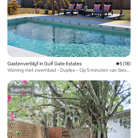
Gastenverblijf in Gulf Gate Estates
Gemiddelde
5 (18)
Woning met zwembad – Duplex – Op 5 minuten van Siesta
Key Beach
Superhost
Superhost