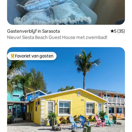
Gastenverblijf in Sarasota
Gemiddelde
5 (35)
Nieuw! Siesta Beach Guest House met zwembad!
Favoriet van gasten
Topfavoriet van gasten