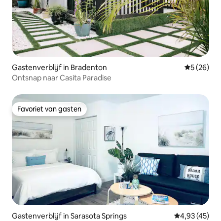
Gastenverblijf in Bradenton
Gemiddelde
5 (26)
Ontsnap naar Casita Paradise
Favoriet van gasten
Favoriet van gasten
Gastenverblijf in Sarasota Springs
Gemiddelde be
4,93 (45)