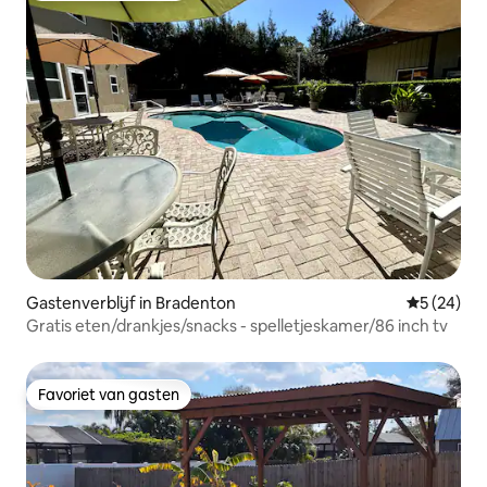
Gastenverblijf in Bradenton
Gemiddelde
5 (24)
Gratis eten/drankjes/snacks - spelletjeskamer/86 inch tv
Favoriet van gasten
Favoriet van gasten