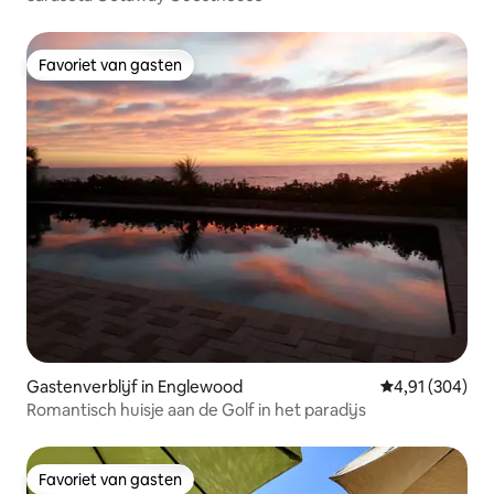
Favoriet van gasten
Favoriet van gasten
Gastenverblijf in Englewood
Gemiddelde beo
4,91 (304)
Romantisch huisje aan de Golf in het paradijs
Favoriet van gasten
Favoriet van gasten