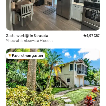
Gastenverblijf in Sarasota
Gemiddelde be
4,97 (30)
Pinecraft's nieuwste Hideout
Favoriet van gasten
Topfavoriet van gasten