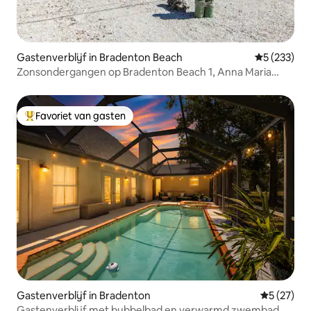
Gastenverblijf in Bradenton Beach
Gemiddelde 
5 (233)
Zonsondergangen op Bradenton Beach 1, Anna Maria
Island, Florida
Favoriet van gasten
Topfavoriet van gasten
Gastenverblijf in Bradenton
Gemiddelde
5 (27)
Gastenverblijf met bubbelbad en verwarmd zwembad