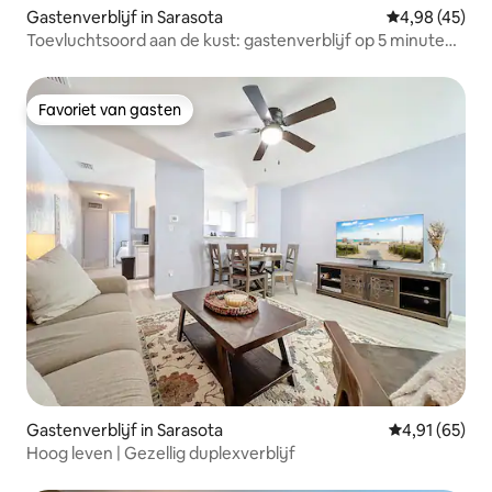
Gastenverblijf in Sarasota
Gemiddelde be
4,98 (45)
Toevluchtsoord aan de kust: gastenverblijf op 5 minuten
van NBP en UTC!
Favoriet van gasten
Favoriet van gasten
Gastenverblijf in Sarasota
Gemiddelde be
4,91 (65)
Hoog leven | Gezellig duplexverblijf