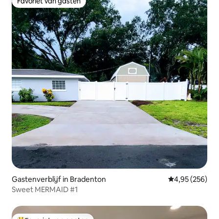
Favoriet van gasten
Favoriet van gasten
Gastenverblijf in Bradenton
Gemiddelde beo
4,95 (256)
Sweet MERMAID #1