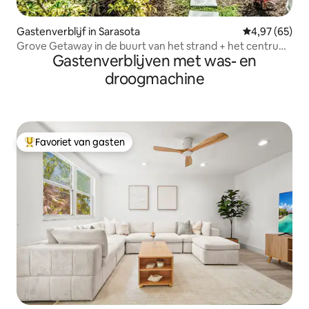
Gastenverblijf in Sarasota
Gemiddelde be
4,97 (65)
Grove Getaway in de buurt van het strand + het centrum
Gastenverblijven met was- en
met zwembad!
droogmachine
Favoriet van gasten
Topfavoriet van gasten