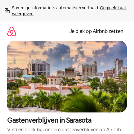
Ga
Sommige informatie is automatisch vertaald. 
Originele taal 
direct
weergeven
naar
inhoud
Je plek op Airbnb zetten
Gastenverblijven in Sarasota
Vind en boek bijzondere gastenverblijven op Airbnb