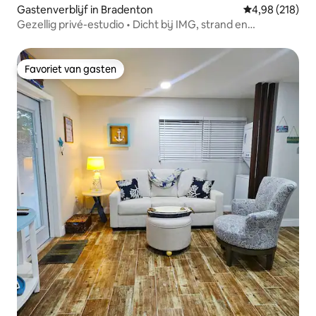
Gastenverblijf in Bradenton
Gemiddelde beo
4,98 (218)
Gezellig privé-estudio • Dicht bij IMG, strand en
luchthaven
Favoriet van gasten
Favoriet van gasten