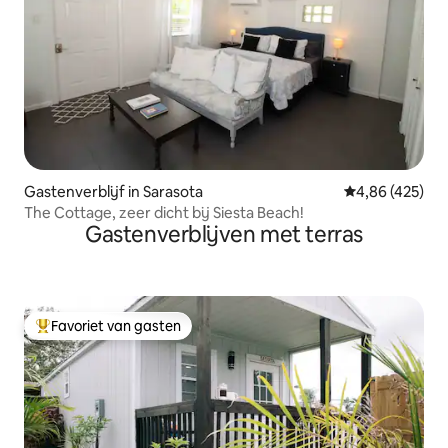
Gastenverblijf in Sarasota
Gemiddelde beo
4,86 (425)
The Cottage, zeer dicht bij Siesta Beach!
Gastenverblijven met terras
Favoriet van gasten
Topfavoriet van gasten