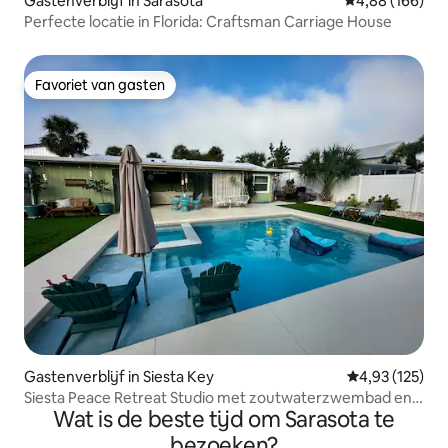
Gastenverblijf in Sarasota
Gemiddelde beo
4,88 (166)
Perfecte locatie in Florida: Craftsman Carriage House
Favoriet van gasten
Favoriet van gasten
Gastenverblijf in Siesta Key
Gemiddelde beo
4,93 (125)
Siesta Peace Retreat Studio met zoutwaterzwembad en
Wat is de beste tijd om Sarasota te
spa
bezoeken?