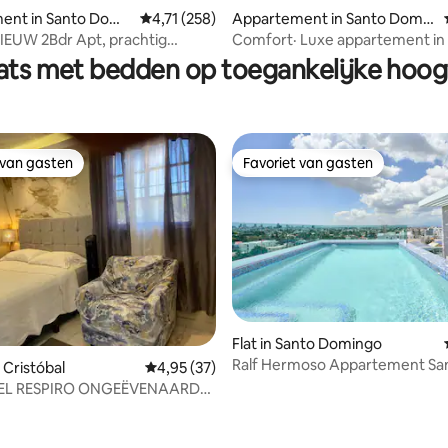
ent in Santo Domi
Gemiddelde beoordeling van 4,71 op 5, 258 r
4,71 (258)
Appartement in Santo Domin
 van 4,86 op 5, 175 recensies
go
NIEUW 2Bdr Apt, prachtig
Comfort· Luxe appartement in
p Zona Colonial
Domingo
lats met bedden op toegankelijke hoog
 van gasten
Favoriet van gasten
 van gasten
Favoriet van gasten
Flat in Santo Domingo
Ralf Hermoso Appartement Sa
g van 4,67 op 5, 66 recensies
n Cristóbal
Gemiddelde beoordeling van 4,95 op 5, 37 r
4,95 (37)
Domingo en zwembad