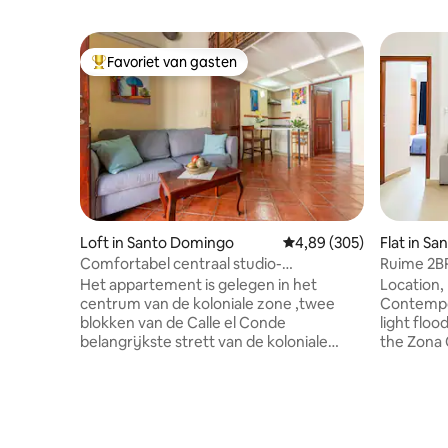
Favoriet van gasten
Topfavoriet van gasten
Loft in Santo Domingo
Gemiddelde beoordeling
4,89 (305)
Flat in S
Comfortabel centraal studio-
Ruime 2BR
appartement
zone
Het appartement is gelegen in het
Location, 
centrum van de koloniale zone ,twee
Contempora
blokken van de Calle el Conde
light flo
belangrijkste strett van de koloniale
the Zona C
stad.Daar vindt u winkels, bars
stone's t
restaurants supermarkt en nog veel
Francisco 
meer. Ook op loopafstand kun je het
touristic 
historische centrum bezoeken. Het
distance!
appartement is zeer comfortabel
building possible!