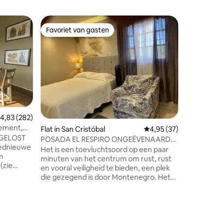
Appartem
Favoriet van gasten
Favorie
Favoriet van gasten
Favorie
ngo
Luxe app
aircondit
"Apparte
parkeerp
het nodi
verblijf te geni
heeft een
broodroos
koffieze
kookgerei
woonkame
ecensies
emiddelde beoordeling van 4,83 op 5, 282 recensies
4,83 (282)
slaapkam
tement,
Flat in San Cristóbal
Gemiddelde beoordelin
4,95 (37)
parkeerpl
PGELOST
YouTube-diensten.
POSADA EL RESPIRO ONGEËVENAARDE
elektris
RUST
Het is een toevluchtsoord op een paar
n
sociale r
minuten van het centrum om rust, rust
(zie
vergader
en vooral veiligheid te bieden, een plek
t een
die gezegend is door Montenegro. Het
lonial, is
bestaat uit een slaapkamer, een keuken,
degenen
een badkamer, een prieeltje en een
rkennen.
schitterend balkon om de sterren te
bekijken vanaf de 3e verdieping waar