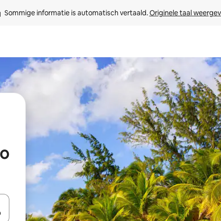
Sommige informatie is automatisch vertaald. 
Originele taal weerge
go
t
een keuze met je de pijltjestoetsen omhoog en omlaag, óf door te tikk