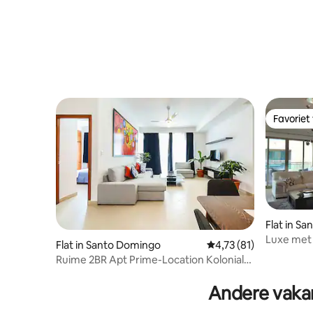
Favoriet
Favoriet
Flat in S
Luxe met
Flat in Santo Domingo
Gemiddelde beoordelin
4,73 (81)
Ruime 2BR Apt Prime-Location Koloniale
zone
Andere vaka