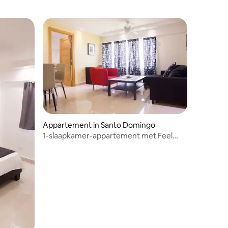
Appartement in Santo Domingo
1-slaapkamer-appartement met Feel
Good-service
ecensies