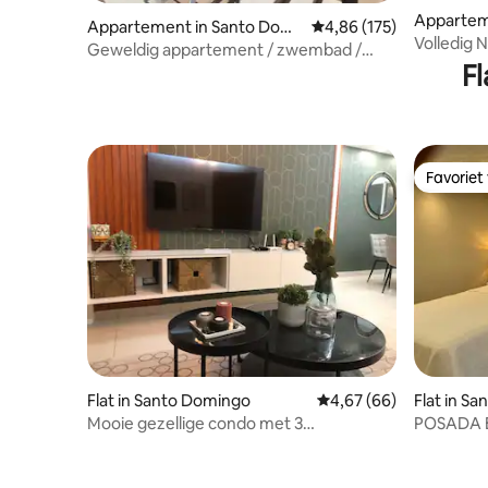
Appartem
Appartement in Santo Domi
Gemiddelde beoordeling
4,86 (175)
ngo
Volledig 
ngo
Geweldig appartement / zwembad /
uitzicht o
F
fitnessruimte
Favoriet
Favoriet
Flat in Santo Domingo
Gemiddelde beoordelin
4,67 (66)
Flat in Sa
Mooie gezellige condo met 3
POSADA EL RESPIRO ONGEËVENAARDE
slaapkamers in Santo Domingo
RUST