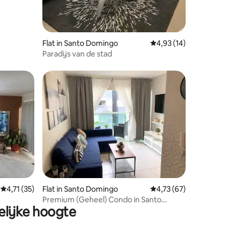
Flat in Santo Domingo
Gemiddelde beoordeli
4,93 (14)
Paradijs van de stad
ecensies
Gemiddelde beoordeling van 4,71 op 5, 35 recensies
4,71 (35)
Flat in Santo Domingo
Gemiddelde beoordeli
4,73 (67)
Premium (Geheel) Condo in Santo
lijke hoogte
Domingo