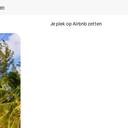
ven
Je plek op Airbnb zetten
en of swipen.