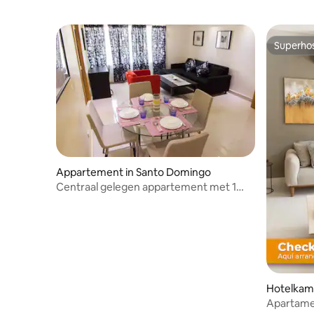
Superho
Superho
Appartement in Santo Domingo
Centraal gelegen appartement met 1
slaapkamer + Feel Good Service
Hotelkame
l
Apartam