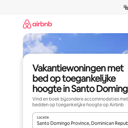
Ga
direct
naar
inhoud
Vakantiewoningen met
bed op toegankelijke
hoogte in Santo Domin
Vind en boek bijzondere accommodaties me
bedden op toegankelijke hoogte op Airbnb
Locatie
Wanneer er resultaten beschikbaar zijn, maak je 