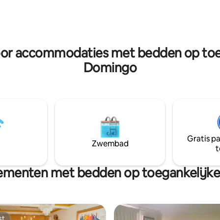
g & recreation, great for
benodigdheden voor een perf
ravelers and perfect for all
verblijf. Op een paar stappen van alle
⭐⭐⭐⭐ Fantastic value ratio due
interessante gebieden. Alcazar de Colon
ways low rates and discounts!
Fortaleza Ozama Grote versch
aan restaurants, bars en meer
oor accommodaties met bedden op toe
Domingo
Gratis p
Zwembad
t
ementen met bedden op toegankelijke
st