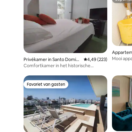
Superho
Appartem
go
Mooi app
Privékamer in Santo Doming
Gemiddelde beoordeling
4,49 (223)
o
Comfortkamer in het historische
centrum van Zona Colonial 1
Favoriet van gasten
Favoriet van gasten