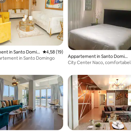
st
ent in Santo Domin
Gemiddelde beoordeling van 4,58 op 5, 19 r
4,58 (19)
Appartement in Santo Doming
artement in Santo Domingo
 van 4,49 op 5, 223 recensies
o
City Center Naco, comfortabel
appartement met één slaapka