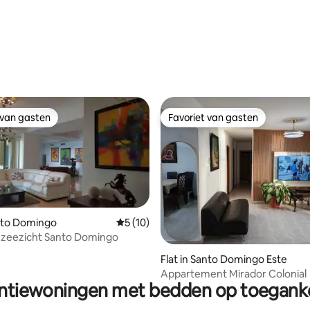
 van gasten
Favoriet van gasten
 van gasten
Favoriet van gasten
anto Domingo
Gemiddelde beoordeling van 5 op 5, 10 r
5 (10)
 zeezicht Santo Domingo
g van 4,73 op 5, 81 recensies
Flat in Santo Domingo Este
Appartement Mirador Colonial
ntiewoningen met bedden op toeganke