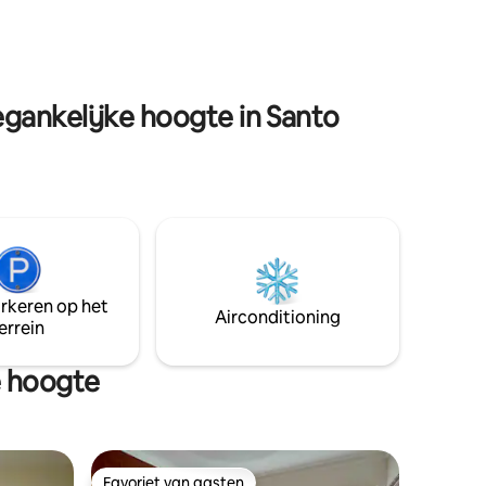
ect
het zich bevindt. 1 - 12 minuten van het
Nationaal District. 2- 1:10 minuten van de
luchthaven. 20 minuten van het strand
eidenheid
van Najayo. 4 - 25 minuten van het strand
van Palenque
gankelijke hoogte in Santo
arkeren op het
Airconditioning
errein
 hoogte
Favoriet van gasten