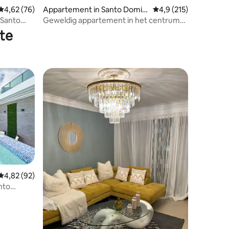
ecensies
Gemiddelde beoordeling van 4,62 op 5, 76 recensies
4,62 (76)
Appartement in Santo Domin
Gemiddelde beoordeli
4,9 (215)
go
 Santo
Geweldig appartement in het centrum
van de stad
te
Gemiddelde beoordeling van 4,82 op 5, 92 recensies
4,82 (92)
nto
ecensies