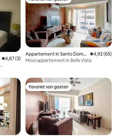
Favoriet van gasten
ecensies
Appartement in Santo Domin
Gemiddelde beoordelin
4,92 (65)
Gemiddelde beoordeling van 4,67 op 5, 3 recensies
4,67 (3)
go
Mooi appartement in Bella Vista
mer
Favoriet van gasten
Favoriet van gasten