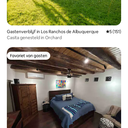
Gastenverblijf in Los Ranchos de Albuquerque
Gemiddelde
5 (151)
Casita genesteld in Orchard
Favoriet van gasten
Favoriet van gasten