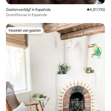
Gastenverblijf in Española
Gemiddelde be
4,91 (110)
Guesthouse in Espanola
Favoriet van gasten
Favoriet van gasten