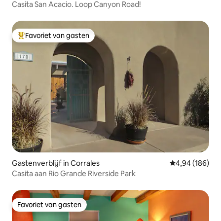
Casita San Acacio. Loop Canyon Road!
Favoriet van gasten
Topfavoriet van gasten
Gastenverblijf in Corrales
Gemiddelde beo
4,94 (186)
Casita aan Rio Grande Riverside Park
Favoriet van gasten
Favoriet van gasten