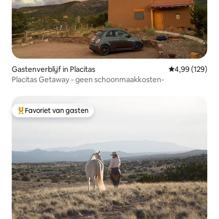
Gastenverblijf in Placitas
Gemiddelde beo
4,99 (129)
Placitas Getaway - geen schoonmaakkosten-
Favoriet van gasten
Topfavoriet van gasten