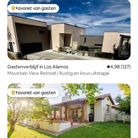
Favoriet van gasten
Topfavoriet van gasten
Gastenverblijf in Los Alamos
Gemiddelde beo
4,98 (127)
Mountain View Retreat | Rustig en knus uitstapje
Favoriet van gasten
Topfavoriet van gasten