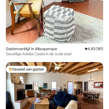
Gastenverblijf in Albuquerque
Gemiddelde beo
4,93 (181)
Gezellige Adobe Casita in de oude stad
Favoriet van gasten
Topfavoriet van gasten