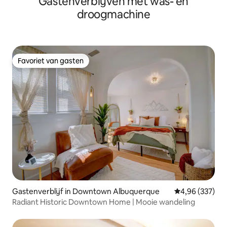
Gastenverblijven met was- en
droogmachine
Favoriet van gasten
Favoriet van gasten
Gastenverblijf in Downtown Albuquerque
Gemiddelde beo
4,96 (337)
Radiant Historic Downtown Home | Mooie wandeling