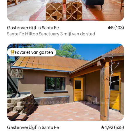
Gastenverblijf in Santa Fe
Gemiddelde 
5 (103)
Santa Fe Hilltop Sanctuary 3 mijl van de stad
Favoriet van gasten
Topfavoriet van gasten
Gastenverblijf in Santa Fe
Gemiddelde beo
4,92 (535)