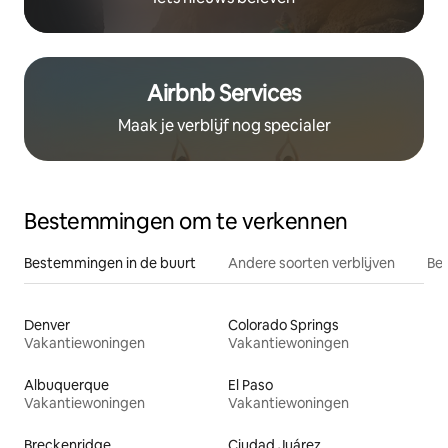
Airbnb Services
Maak je verblijf nog specialer
Bestemmingen om te verkennen
Bestemmingen in de buurt
Andere soorten verblijven
Bes
Denver
Colorado Springs
Vakantiewoningen
Vakantiewoningen
Albuquerque
El Paso
Vakantiewoningen
Vakantiewoningen
Breckenridge
Ciudad Juárez