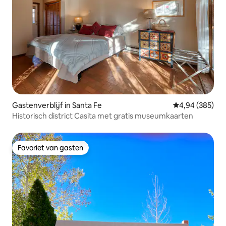
Gastenverblijf in Santa Fe
Gemiddelde beo
4,94 (385)
Historisch district Casita met gratis museumkaarten
Favoriet van gasten
Favoriet van gasten