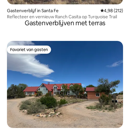
Gastenverblijf in Santa Fe
Gemiddelde beo
4,98 (212)
Reflecteer en vernieuw Ranch Casita op Turquoise Trail
Gastenverblijven met terras
Favoriet van gasten
Favoriet van gasten