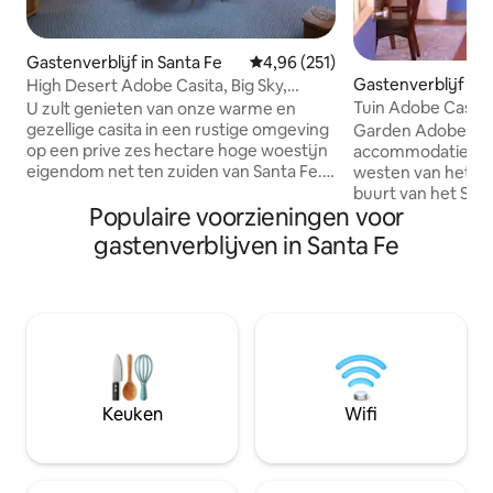
Gastenverblijf in Santa Fe
Gemiddelde beoordeling van 4,9
4,96 (251)
Gastenverblijf in 
High Desert Adobe Casita, Big Sky,
uitzicht op de bergen
Tuin Adobe Casita
U zult genieten van onze warme en
gezellige casita in een rustige omgeving
Garden Adobe Casi
op een prive zes hectare hoge woestijn
accommodatie, dri
eigendom net ten zuiden van Santa Fe.
westen van het his
We bieden rust en eenzaamheid, weids
buurt van het Sant
Populaire voorzieningen voor
uitzicht op de bergen en sterrenkijken.
Farmers Market, d
Wandelpaden zijn dichtbij. Onze casita
veel meer! Deze casita met één
gastenverblijven in Santa Fe
is perfect voor stellen en soloreizigers
slaapkamer is geb
die zonder kinderen reizen. We zijn een
onderdeel van een
half uur van het Santa Fe Plaza, dicht bij
en biedt 500 vierk
de kunstzinnige steden Cerillos, Madrid
woonruimte en m
en Galisteo en boodschappen.
voorzieningen. De casita ligt verscholen
Raadpleeg ons huisdierbeleid hieronder
naast hoofdwegen
in het gedeelte 'Andere informatie waar
door een productie
je op moet letten'.
Je verhuurders del
Keuken
Wifi
groenten met je ti
zomermaanden!