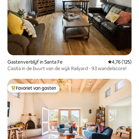
Gastenverblijf in Santa Fe
Gemiddelde beo
4,76 (125)
Casita in de buurt van de wijk Railyard - 93 wandelscore!
Favoriet van gasten
Topfavoriet van gasten