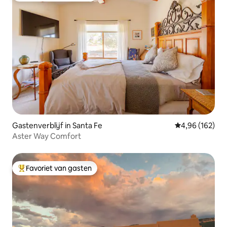
Gastenverblijf in Santa Fe
Gemiddelde beo
4,96 (162)
Aster Way Comfort
Favoriet van gasten
Topfavoriet van gasten