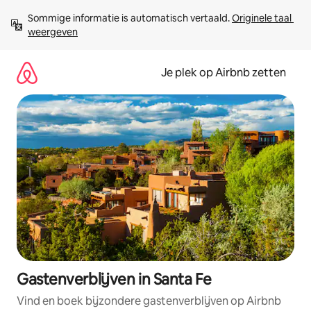
Ga
Sommige informatie is automatisch vertaald. 
Originele taal 
direct
weergeven
naar
inhoud
Je plek op Airbnb zetten
Gastenverblijven in Santa Fe
Vind en boek bijzondere gastenverblijven op Airbnb