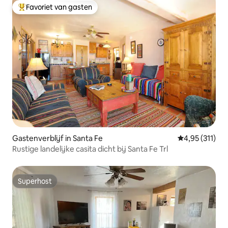
Favoriet van gasten
Topfavoriet van gasten
Gastenverblijf in Santa Fe
Gemiddelde be
4,95 (311)
Rustige landelijke casita dicht bij Santa Fe Trl
Superhost
Superhost