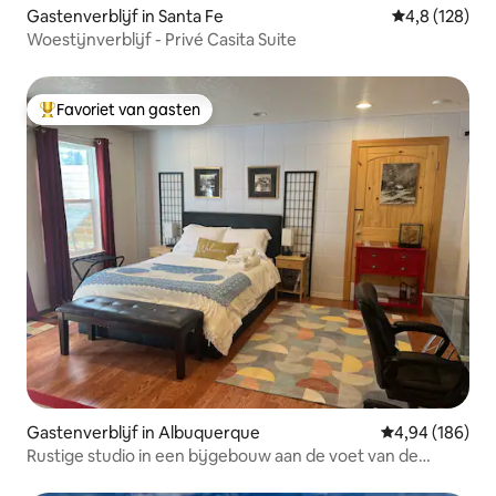
Gastenverblijf in Santa Fe
Gemiddelde be
4,8 (128)
Woestijnverblijf - Privé Casita Suite
Favoriet van gasten
Topfavoriet van gasten
Gastenverblijf in Albuquerque
Gemiddelde beo
4,94 (186)
Rustige studio in een bijgebouw aan de voet van de
heuvels, paden, eigen ingang