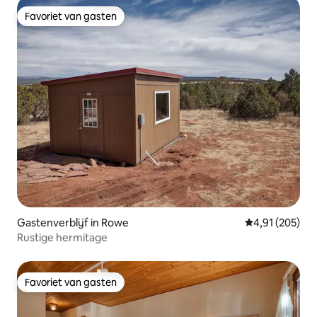
Favoriet van gasten
Favoriet van gasten
Gastenverblijf in Rowe
Gemiddelde beo
4,91 (205)
Rustige hermitage
Favoriet van gasten
Favoriet van gasten