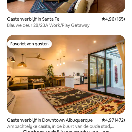
Gastenverblijf in Santa Fe
Gemiddelde beo
4,96 (165)
Blauwe deur 2B/2BA Work/Play Getaway
Favoriet van gasten
Favoriet van gasten
Gastenverblijf in Downtown Albuquerque
Gemiddelde beo
4,97 (472)
Ambachtelijke casita, in de buurt van de oude stad,
volledig gevuld!