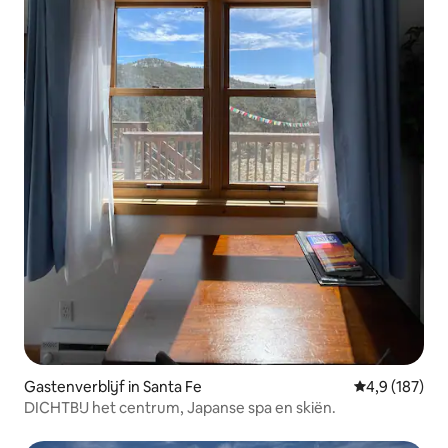
Gastenverblijf in Santa Fe
Gemiddelde be
4,9 (187)
DICHTBIJ het centrum, Japanse spa en skiën.