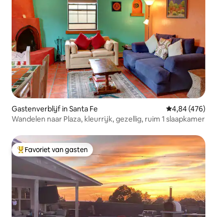
Gastenverblijf in Santa Fe
Gemiddelde beo
4,84 (476)
Wandelen naar Plaza, kleurrijk, gezellig, ruim 1 slaapkamer
Favoriet van gasten
Topfavoriet van gasten