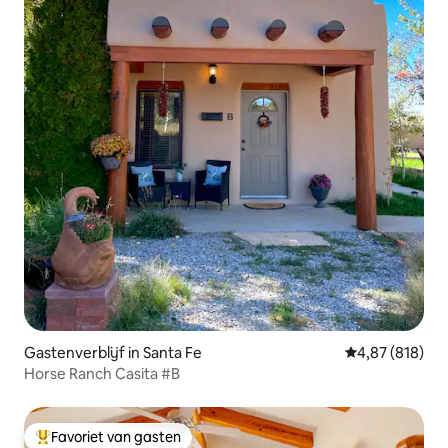
Gastenverblijf in Santa Fe
Gemiddelde beo
4,87 (818)
Horse Ranch Casita #B
Favoriet van gasten
Topfavoriet van gasten