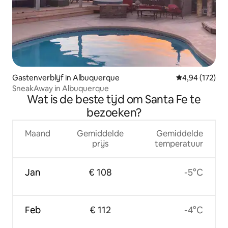
Gastenverblijf in Albuquerque
Gemiddelde beo
4,94 (172)
SneakAway in Albuquerque
Wat is de beste tijd om Santa Fe te
bezoeken?
Maand
Gemiddelde
Gemiddelde
prijs
temperatuur
Jan
€ 108
-5°C
Feb
€ 112
-4°C