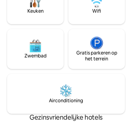
brede omgeving v
.Fitness faciliteiten zijn ook beschikbaar!
comfort om de ess
Keuken
Wifi
te beleven.
Gratis parkeren op
Zwembad
het terrein
Airconditioning
Gezinsvriendelijke hotels