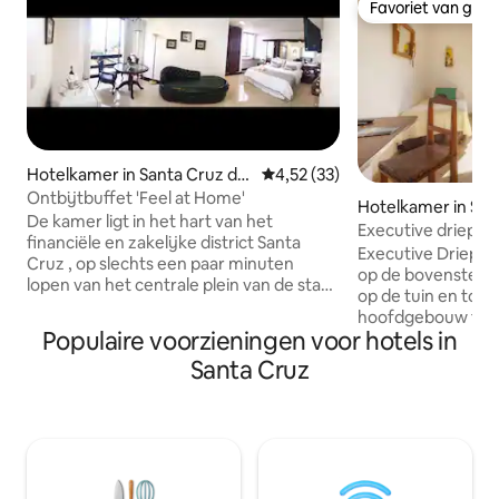
Favoriet van gas
Favoriet van gas
Hotelkamer in Santa Cruz de
Gemiddelde beoordeling van 4,
4,52 (33)
la Sierra
Ontbijtbuffet 'Feel at Home'
Hotelkamer in San
De kamer ligt in het hart van het
tos
Executive driepers
financiële en zakelijke district Santa
Chiquitana
Executive Driepe
Cruz , op slechts een paar minuten
op de bovenste ve
lopen van het centrale plein van de stad.
op de tuin en toe
Gasten vinden veel winkels , supermarkt
hoofdgebouw tot g
en restaurants in de buurt en plekken
Populaire voorzieningen voor hotels in
kamer met een 2 
om 's nachts uit te gaan, op slechts vijf
eenpersoonsbed. He
Santa Cruz
minuten lopen van de accommodatie .
stijl van de bewon
Met gratis wifi ,gratis
cruceña, daarom 
parkeergelegenheid,airconditioning ,
Uitgerust: -Aire Co
eigen badkamer ,kabel , Amerikaans
Frigobar - Hygiën
ontbijt gratis ! Gasten kunnen
Dagelijkse schoo
ontspannen bij het zwembad , de
inbegrepen De Vill
jacuzzi of gebruik maken van de sauna