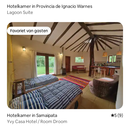
Hotelkamer in Provincia de Ignacio Warnes
Lagoon Suite
Favoriet van gasten
Favoriet van gasten
Hotelkamer in Samaipata
Gemiddeld
5 (9)
Yvy Casa Hotel / Room Droom