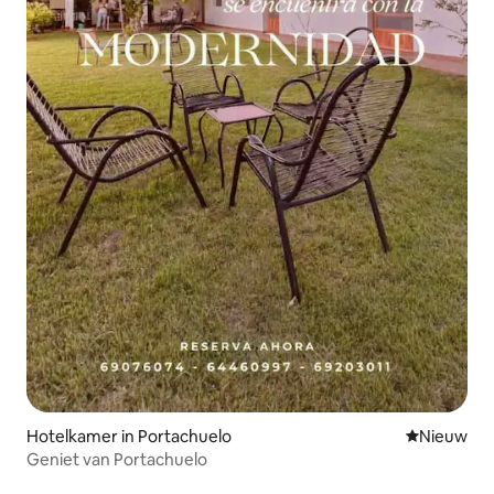
Hotelkamer in Portachuelo
Nieuwe ac
Nieuw
Geniet van Portachuelo